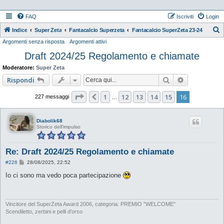
FAQ
Iscriviti
Login
Indice
Super Zeta
Fantacalcio Superzeta
Fantacalcio SuperZeta 23-24
Argomenti senza risposta
Argomenti attivi
e
Draft 2024/25 Regolamento e chiamate
r
c
Moderatore:
Super Zeta
a
Cerca
Ricerca ava
Rispondi
Pagina
16
di
16
1
12
13
14
15
16
Precedente
227 messaggi
…
Diabolik68
Storico dell'impulso
Re: Draft 2024/25 Regolamento e chiamate
M
#226
28/08/2025, 22:52
e
s
Io ci sono ma vedo poca partecipazione
s
a
g
g
i
Vincitore del SuperZeta Award 2006, categoria: PREMIO "WELCOME"
o
Scendiletto, zerbini e pelli d'orso