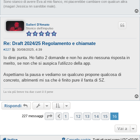
Sono stanco di avere Eva al mio fianco, mi piacerebbe cambiare con qualcun altra
(magari Jessica nn sarebbe male).
Salieri D'Amato
Storico dell'impulso
Re: Draft 2024/25 Regolamento e chiamate
M
#227
30/08/2025, 4:39
e
s
Io direi punta. Ho fatto 2 domande e non ho avuto nessuna risposta in
s
merito, se non che si auspica l'utilizzo della app.
a
g
g
Aspettiamo la pausa e vediamo se qualcuno propone qualcosa di
i
o
concreto, altrimenti mi sa che è finito pure il fanta di SZ.
La via più breve tra due cuori è il pene
Rispondi
Pagina
16
di
16
1
12
13
14
15
16
Precedente
227 messaggi
…
Vai a
Indice
Cancella cookie
Tutti gli orari sono
UTC+02:00