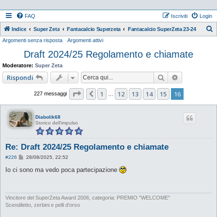
FAQ
Iscriviti
Login
Indice
Super Zeta
Fantacalcio Superzeta
Fantacalcio SuperZeta 23-24
Argomenti senza risposta
Argomenti attivi
e
Draft 2024/25 Regolamento e chiamate
r
c
Moderatore:
Super Zeta
a
Cerca
Ricerca ava
Rispondi
Pagina
16
di
16
1
12
13
14
15
16
Precedente
227 messaggi
…
Diabolik68
Storico dell'impulso
Re: Draft 2024/25 Regolamento e chiamate
M
#226
28/08/2025, 22:52
e
s
Io ci sono ma vedo poca partecipazione
s
a
g
g
i
Vincitore del SuperZeta Award 2006, categoria: PREMIO "WELCOME"
o
Scendiletto, zerbini e pelli d'orso