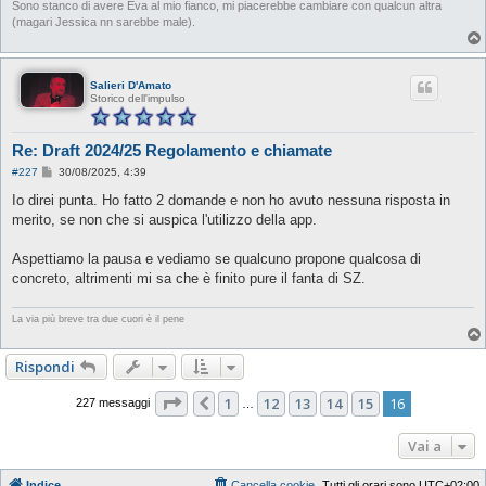
Sono stanco di avere Eva al mio fianco, mi piacerebbe cambiare con qualcun altra
(magari Jessica nn sarebbe male).
Salieri D'Amato
Storico dell'impulso
Re: Draft 2024/25 Regolamento e chiamate
M
#227
30/08/2025, 4:39
e
s
Io direi punta. Ho fatto 2 domande e non ho avuto nessuna risposta in
s
merito, se non che si auspica l'utilizzo della app.
a
g
g
Aspettiamo la pausa e vediamo se qualcuno propone qualcosa di
i
o
concreto, altrimenti mi sa che è finito pure il fanta di SZ.
La via più breve tra due cuori è il pene
Rispondi
Pagina
16
di
16
1
12
13
14
15
16
Precedente
227 messaggi
…
Vai a
Indice
Cancella cookie
Tutti gli orari sono
UTC+02:00