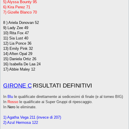
5) Alyssa Bounty 95
6) Kira Perez 71
7) Gizelle Blanco 70
8 ) Ariela Donovan 52
9) Lady Zee 49
10) Rita Fox 47
11) Sia Lust 40
12) Lia Ponce 36
13) Emily Pink 32
14) Aften Opal 29
15) Daniela Ortiz 26
16) Isabella De Laa 24
17) Abbie Maley 12
GIRONE C
RISULTATI DEFINITIVI
In
Blu
le qualificate direttamente ai sedicesimi di finale (e al torneo BIG)
In
Rosso
le qualificate ai Super Gruppi di ripescaggio.
In
Nero
le eliminate.
1) Agatha Vega 211 (invece di 207)
2) Azul Hermosa 122