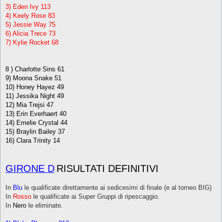
3) Eden Ivy 113
4) Keely Rose 83
5) Jessie Way 75
6) Alicia Trece 73
7) Kylie Rocket 68
8 ) Charlotte Sins 61
9) Moona Snake 51
10) Honey Hayez 49
11) Jessika Night 49
12) Mia Trejsi 47
13) Erin Everhaert 40
14) Emelie Crystal 44
15) Braylin Bailey 37
16) Clara Trinity 14
GIRONE D
RISULTATI DEFINITIVI
In
Blu
le qualificate direttamente ai sedicesimi di finale (e al torneo BIG)
In
Rosso
le qualificate ai Super Gruppi di ripescaggio.
In
Nero
le eliminate.