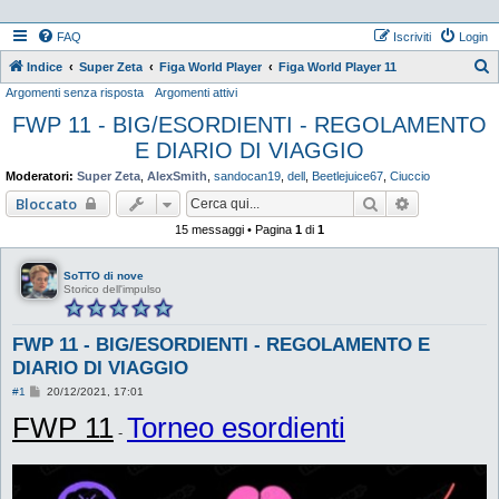
FAQ
Iscriviti
Login
Indice
Super Zeta
Figa World Player
Figa World Player 11
Argomenti senza risposta
Argomenti attivi
e
FWP 11 - BIG/ESORDIENTI - REGOLAMENTO
r
E DIARIO DI VIAGGIO
c
a
Moderatori:
Super Zeta
,
AlexSmith
,
sandocan19
,
dell
,
Beetlejuice67
,
Ciuccio
Cerca
Ricerca ava
Bloccato
15 messaggi • Pagina
1
di
1
SoTTO di nove
Storico dell'impulso
FWP 11 - BIG/ESORDIENTI - REGOLAMENTO E
DIARIO DI VIAGGIO
M
#1
20/12/2021, 17:01
e
FWP 11
s
Torneo esordienti
s
-
a
g
g
i
o