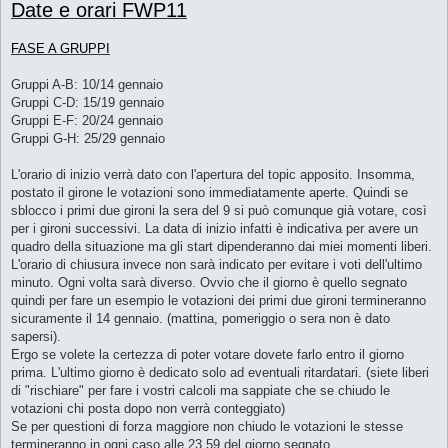
Date e orari FWP11
s
s
a
g
FASE A GRUPPI
g
i
o
Gruppi A-B: 10/14 gennaio
Gruppi C-D: 15/19 gennaio
Gruppi E-F: 20/24 gennaio
Gruppi G-H: 25/29 gennaio
L'orario di inizio verrà dato con l'apertura del topic apposito. Insomma,
postato il girone le votazioni sono immediatamente aperte. Quindi se
sblocco i primi due gironi la sera del 9 si può comunque già votare, così
per i gironi successivi. La data di inizio infatti è indicativa per avere un
quadro della situazione ma gli start dipenderanno dai miei momenti liberi.
L'orario di chiusura invece non sarà indicato per evitare i voti dell'ultimo
minuto. Ogni volta sarà diverso. Ovvio che il giorno è quello segnato
quindi per fare un esempio le votazioni dei primi due gironi termineranno
sicuramente il 14 gennaio. (mattina, pomeriggio o sera non è dato
sapersi).
Ergo se volete la certezza di poter votare dovete farlo entro il giorno
prima. L'ultimo giorno è dedicato solo ad eventuali ritardatari. (siete liberi
di "rischiare" per fare i vostri calcoli ma sappiate che se chiudo le
votazioni chi posta dopo non verrà conteggiato)
Se per questioni di forza maggiore non chiudo le votazioni le stesse
termineranno in ogni caso alle 23.59 del giorno segnato.