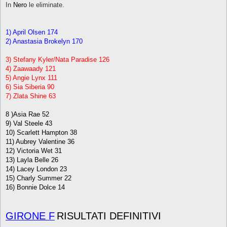
In
Nero
le eliminate.
1) April Olsen 174
2) Anastasia Brokelyn 170
3) Stefany Kyler/Nata Paradise 126
4) Zaawaady 121
5) Angie Lynx 111
6) Sia Siberia 90
7) Zlata Shine 63
8 )Asia Rae 52
9) Val Steele 43
10) Scarlett Hampton 38
11) Aubrey Valentine 36
12) Victoria Wet 31
13) Layla Belle 26
14) Lacey London 23
15) Charly Summer 22
16) Bonnie Dolce 14
GIRONE F
RISULTATI DEFINITIVI