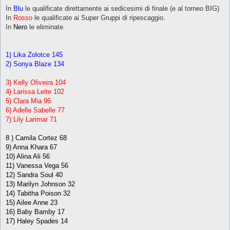
In
Blu
le qualificate direttamente ai sedicesimi di finale (e al torneo BIG)
In
Rosso
le qualificate ai Super Gruppi di ripescaggio.
In
Nero
le eliminate.
1) Lika Zolotce 145
2) Sonya Blaze 134
3) Kelly Oliveira 104
4) Larissa Leite 102
5) Clara Mia 96
6) Adelle Sabelle 77
7) Lily Larimar 71
8 ) Camila Cortez 68
9) Anna Khara 67
10) Alina Ali 56
11) Vanessa Vega 56
12) Sandra Soul 40
13) Marilyn Johnson 32
14) Tabitha Poison 32
15) Ailee Anne 23
16) Baby Bamby 17
17) Haley Spades 14