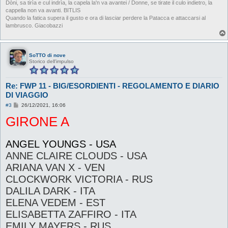
Dòni, sa tirìa e cul indrìa, la capela la'n va avantei / Donne, se tirate il culo indietro, la
cappella non va avanti. BITLIS
Quando la fatica supera il gusto e ora di lasciar perdere la Patacca e attaccarsi al
lambrusco. Giacobazzi
SoTTO di nove
Storico dell'impulso
Re: FWP 11 - BIG/ESORDIENTI - REGOLAMENTO E DIARIO
DI VIAGGIO
M
#3
26/12/2021, 16:06
e
GIRONE A
s
s
a
g
ANGEL YOUNGS - USA
g
i
ANNE CLAIRE CLOUDS - USA
o
ARIANA VAN X - VEN
CLOCKWORK VICTORIA - RUS
DALILA DARK - ITA
ELENA VEDEM - EST
ELISABETTA ZAFFIRO - ITA
EMILY MAYERS - RUS