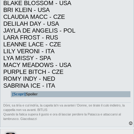
BLAKE BLOSSOM - USA
BRI KLEIN - USA
CLAUDIA MACC - CZE
DELILAH DAY - USA
JAYLA DE ANGELIS - POL
LARA FROST - RUS
LEANNE LACE - CZE
LILY VERONI - ITA
LYA MISSY - SPA
MACY MEADOWS - USA
PURPLE BITCH - CZE
ROMY INDY - NED
SABRINA ICE - ITA
[Scopri]
Spoiler
Dòni, sa tirìa e cul indrìa, la capela la'n va avantei / Donne, se tirate il culo indietro, la
cappella non va avanti. BITLIS
Quando la fatica supera il gusto e ora di lasciar perdere la Patacca e attaccarsi al
lambrusco. Giacobazzi