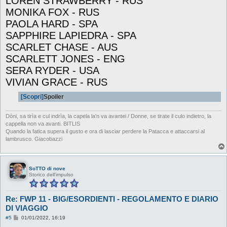
LOREN STRAWBERRY - RUS
MONIKA FOX - RUS
PAOLA HARD - SPA
SAPPHIRE LAPIEDRA - SPA
SCARLET CHASE - AUS
SCARLETT JONES - ENG
SERA RYDER - USA
VIVIAN GRACE - RUS
[Scopri]
Spoiler
Dòni, sa tirìa e cul indrìa, la capela la'n va avantei / Donne, se tirate il culo indietro, la
cappella non va avanti. BITLIS
Quando la fatica supera il gusto e ora di lasciar perdere la Patacca e attaccarsi al
lambrusco. Giacobazzi
SoTTO di nove
Storico dell'impulso
Re: FWP 11 - BIG/ESORDIENTI - REGOLAMENTO E DIARIO
DI VIAGGIO
M
#5
01/01/2022, 16:19
e