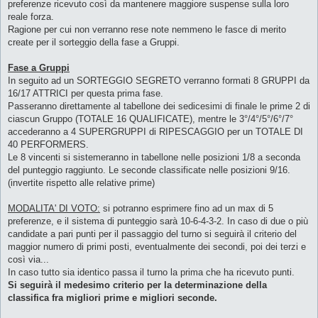
preferenze ricevuto così da mantenere maggiore suspense sulla loro
reale forza.
Ragione per cui non verranno rese note nemmeno le fasce di merito
create per il sorteggio della fase a Gruppi.
Fase a Gruppi
In seguito ad un SORTEGGIO SEGRETO verranno formati 8 GRUPPI da
16/17 ATTRICI per questa prima fase.
Passeranno direttamente al tabellone dei sedicesimi di finale le prime 2 di
ciascun Gruppo (TOTALE 16 QUALIFICATE), mentre le 3°/4°/5°/6°/7°
accederanno a 4 SUPERGRUPPI di RIPESCAGGIO per un TOTALE DI
40 PERFORMERS.
Le 8 vincenti si sistemeranno in tabellone nelle posizioni 1/8 a seconda
del punteggio raggiunto. Le seconde classificate nelle posizioni 9/16.
(invertite rispetto alle relative prime)
MODALITA' DI VOTO:
si potranno esprimere fino ad un max di 5
preferenze, e il sistema di punteggio sarà 10-6-4-3-2. In caso di due o più
candidate a pari punti per il passaggio del turno si seguirà il criterio del
maggior numero di primi posti, eventualmente dei secondi, poi dei terzi e
così via...
In caso tutto sia identico passa il turno la prima che ha ricevuto punti.
Si seguirà il medesimo criterio per la determinazione della
classifica fra migliori prime e migliori seconde.