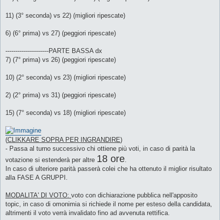
11) (3° seconda) vs 22) (migliori ripescate)
6) (6° prima) vs 27) (peggiori ripescate)
----------------------PARTE BASSA dx
7) (7° prima) vs 26) (peggiori ripescate)
10) (2° seconda) vs 23) (migliori ripescate)
2) (2° prima) vs 31) (peggiori ripescate)
15) (7° seconda) vs 18) (migliori ripescate)
(
CLIKKARE SOPRA PER INGRANDIRE
)
- Passa al turno successivo chi ottiene più voti, in caso di parità la
18 ore
votazione si estenderà per altre
.
In caso di ulteriore parità passerà colei che ha ottenuto il miglior risultato
alla FASE A GRUPPI.
MODALITA' DI VOTO:
voto con dichiarazione pubblica nell'apposito
topic, in caso di omonimia si richiede il nome per esteso della candidata,
altrimenti il voto verrà invalidato fino ad avvenuta rettifica.