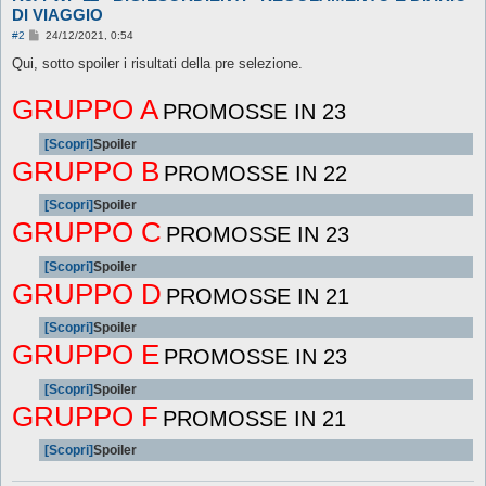
DI VIAGGIO
M
#2
24/12/2021, 0:54
e
s
Qui, sotto spoiler i risultati della pre selezione.
s
a
GRUPPO A
g
PROMOSSE IN 23
g
i
o
[Scopri]
Spoiler
GRUPPO B
PROMOSSE IN 22
[Scopri]
Spoiler
GRUPPO C
PROMOSSE IN 23
[Scopri]
Spoiler
GRUPPO D
PROMOSSE IN 21
[Scopri]
Spoiler
GRUPPO E
PROMOSSE IN 23
[Scopri]
Spoiler
GRUPPO F
PROMOSSE IN 21
[Scopri]
Spoiler