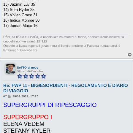
13) Jazmin Luv 35
14) Sera Ryder 35
15) Vivian Grace 31
16) Indica Monroe 30
17) Jordan Maxx 16
Dòni, sa tirìa e cul indrìa, la capela la'n va avantei / Donne, se tirate il culo indietro, la
cappella non va avanti. BITLIS
Quando la fatica supera il gusto e ora di lasciar perdere la Patacca e attaccarsi al
lambrusco. Giacobazzi
SoTTO di nove
Storico dell'impulso
Re: FWP 11 - BIG/ESORDIENTI - REGOLAMENTO E DIARIO
DI VIAGGIO
M
#7
29/01/2022, 17:25
e
SUPERGRUPPI DI RIPESCAGGIO
s
s
a
g
SUPERGRUPPO I
g
i
ELENA VEDEM
o
STEFANY KYLER