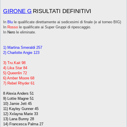
GIRONE G
RISULTATI DEFINITIVI
In
Blu
le qualificate direttamente ai sedicesimi di finale (e al torneo BIG)
In
Rosso
le qualificate ai Super Gruppi di ripescaggio.
In
Nero
le eliminate.
1) Martina Smeraldi 257
2) Charlotte Angie 123
3) Tru.Kait 98
4) Lika Star 84
5) Queenlin 72
6) Amber Moore 68
7) Rebel Rhyder 61
8 Alexia Anders 51
9) Lottie Magne 51
10) Jamie Jett 45
11) Kayley Gunner 45
12) Xxlayna Marie 33
13) Lana Bunny 28
14) Francesca Palma 27