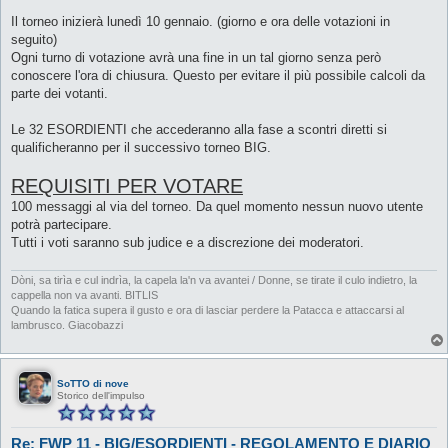
Il torneo inizierà lunedì 10 gennaio. (giorno e ora delle votazioni in
seguito)
Ogni turno di votazione avrà una fine in un tal giorno senza però
conoscere l'ora di chiusura. Questo per evitare il più possibile calcoli da
parte dei votanti.
Le 32 ESORDIENTI che accederanno alla fase a scontri diretti si
qualificheranno per il successivo torneo BIG.
REQUISITI PER VOTARE
100 messaggi al via del torneo. Da quel momento nessun nuovo utente
potrà partecipare.
Tutti i voti saranno sub judice e a discrezione dei moderatori.
Dòni, sa tirìa e cul indrìa, la capela la'n va avantei / Donne, se tirate il culo indietro, la
cappella non va avanti. BITLIS
Quando la fatica supera il gusto e ora di lasciar perdere la Patacca e attaccarsi al
lambrusco. Giacobazzi
SoTTO di nove
Storico dell'impulso
Re: FWP 11 - BIG/ESORDIENTI - REGOLAMENTO E DIARIO