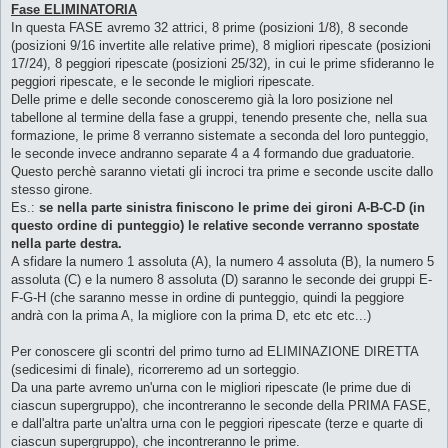
Fase ELIMINATORIA
In questa FASE avremo 32 attrici, 8 prime (posizioni 1/8), 8 seconde
(posizioni 9/16 invertite alle relative prime), 8 migliori ripescate (posizioni
17/24), 8 peggiori ripescate (posizioni 25/32), in cui le prime sfideranno le
peggiori ripescate, e le seconde le migliori ripescate.
Delle prime e delle seconde conosceremo già la loro posizione nel
tabellone al termine della fase a gruppi, tenendo presente che, nella sua
formazione, le prime 8 verranno sistemate a seconda del loro punteggio,
le seconde invece andranno separate 4 a 4 formando due graduatorie.
Questo perchè saranno vietati gli incroci tra prime e seconde uscite dallo
stesso girone.
Es.:
se nella parte sinistra finiscono le prime dei gironi A-B-C-D (in
questo ordine di punteggio) le relative seconde verranno spostate
nella parte destra.
A sfidare la numero 1 assoluta (A), la numero 4 assoluta (B), la numero 5
assoluta (C) e la numero 8 assoluta (D) saranno le seconde dei gruppi E-
F-G-H (che saranno messe in ordine di punteggio, quindi la peggiore
andrà con la prima A, la migliore con la prima D, etc etc etc...)
Per conoscere gli scontri del primo turno ad ELIMINAZIONE DIRETTA
(sedicesimi di finale), ricorreremo ad un sorteggio.
Da una parte avremo un'urna con le migliori ripescate (le prime due di
ciascun supergruppo), che incontreranno le seconde della PRIMA FASE,
e dall'altra parte un'altra urna con le peggiori ripescate (terze e quarte di
ciascun supergruppo), che incontreranno le prime.