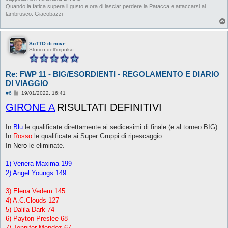
Quando la fatica supera il gusto e ora di lasciar perdere la Patacca e attaccarsi al
lambrusco. Giacobazzi
SoTTO di nove
Storico dell'impulso
Re: FWP 11 - BIG/ESORDIENTI - REGOLAMENTO E DIARIO
DI VIAGGIO
M
#6
19/01/2022, 16:41
e
GIRONE A
s
RISULTATI DEFINITIVI
s
a
g
In
Blu
le qualificate direttamente ai sedicesimi di finale (e al torneo BIG)
g
In
Rosso
i
le qualificate ai Super Gruppi di ripescaggio.
o
In
Nero
le eliminate.
1) Venera Maxima 199
2) Angel Youngs 149
3) Elena Vedem 145
4) A.C.Clouds 127
5) Dalila Dark 74
6) Payton Preslee 68
7) Jennifer Mendez 67