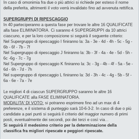
In caso di omonimia fra due o più attrici si richiede per esteso il nome
della preferita, altrimenti il voto verrà invalidato fino ad avvenuta rettifica.
SUPERGRUPPI DI RIPESCAGGIO
In 40 parteciperanno a questa fase per trovare le altre 16 QUALIFICATE
alla fase ELIMINATORIA. Ci saranno 4 SUPERGRUPPI da 10 attrici
ciascuno, e per la loro composizione si seguirà il seguente criterio:
Nel Supergruppo di ripescaggio I finiranno la: 3a - 3e - 4d - 4h - 5c - 5g -
6b - 6f - 7b - 7f
Nel Supergruppo di ripescaggio J finiranno la: 3b - 3f - 4a - 4e - 5d - 5h -
6c -6g - 7c - 7g
Nel Supergruppo di ripescaggio K finiranno la: 3c - 3g - 4b - 4f - 5a - 5e -
6d - 6h - 7d - 7h
Nel supergruppo di ripescaggio L finiranno la: 3d - 3h - 4c - 4g - 5b - 5f -
6a - 6e - 7a - 7e
Le migliori 4 di ciascun SUPERGRUPPO saranno le altre 16
QUALIFICATE alla FASE ELIMINATORIA.
MODALITA' DI VOTO:
si potranno esprimere fino ad un max di 4
preferenze, e il sistema di punteggio sarà 10-6-3-2. In caso di due o più
candidate a pari punti si seguirà il criterio del maggior numero di primi
posti, eventualmente dei secondi, poi dei terzi e così via...
Si seguirà il medesimo criterio per la determinazione della
classifica fra migliori ripescate e peggiori ripescate.