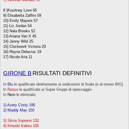
8 )Kourtney Love 65
9) Elisabetta Zaffiro 59
10) Emily Mayers 57
11) Liz Jordan 54
12) Nala Brooks 52
13) Ariana Van X 45
14) Jenny Wild 25
15) Clockwork Victoria 20
16) Reyna Delacruz 19
17) Nicole Aria 11
GIRONE B
RISULTATI DEFINITIVI
In
Blu
le qualificate direttamente ai sedicesimi di finale (e al torneo BIG)
In
Rosso
le qualificate ai Super Gruppi di ripescaggio.
In
Nero
le eliminate.
1) Avery Cristy 195
2) Maddy May 150
3) Silvia Soprano 132
4) Kinuski Kakku 105