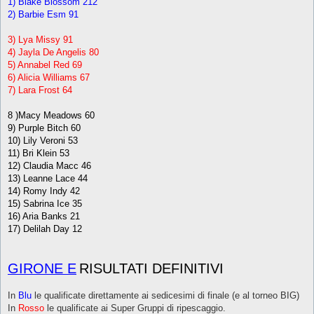
1) Blake Blossom 212
2) Barbie Esm 91
3) Lya Missy 91
4) Jayla De Angelis 80
5) Annabel Red 69
6) Alicia Williams 67
7) Lara Frost 64
8 )Macy Meadows 60
9) Purple Bitch 60
10) Lily Veroni 53
11) Bri Klein 53
12) Claudia Macc 46
13) Leanne Lace 44
14) Romy Indy 42
15) Sabrina Ice 35
16) Aria Banks 21
17) Delilah Day 12
GIRONE E
RISULTATI DEFINITIVI
In
Blu
le qualificate direttamente ai sedicesimi di finale (e al torneo BIG)
In
Rosso
le qualificate ai Super Gruppi di ripescaggio.