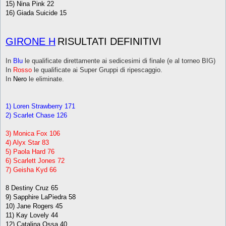
15) Nina Pink 22
16) Giada Suicide 15
GIRONE H
RISULTATI DEFINITIVI
In
Blu
le qualificate direttamente ai sedicesimi di finale (e al torneo BIG)
In
Rosso
le qualificate ai Super Gruppi di ripescaggio.
In
Nero
le eliminate.
1) Loren Strawberry 171
2) Scarlet Chase 126
3) Monica Fox 106
4) Alyx Star 83
5) Paola Hard 76
6) Scarlett Jones 72
7) Geisha Kyd 66
8 Destiny Cruz 65
9) Sapphire LaPiedra 58
10) Jane Rogers 45
11) Kay Lovely 44
12) Catalina Ossa 40