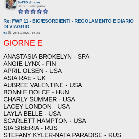
SoTTO di nove
Storico dell'impulso
Re: FWP 11 - BIG/ESORDIENTI - REGOLAMENTO E DIARIO
DI VIAGGIO
M
#4
26/12/2021, 16:24
e
GIORNE E
s
s
a
g
ANASTASIA BROKELYN - SPA
g
i
ANGIE LYNX - FIN
o
APRIL OLSEN - USA
ASIA RAE - UK
AUBREE VALENTINE - USA
BONNIE DOLCE - HUN
CHARLY SUMMER - USA
LACEY LONDON - USA
LAYLA BELLE - USA
SCARLETT HAMPTON - USA
SIA SIBERIA - RUS
STEFANY KYLER-NATA PARADISE - RUS