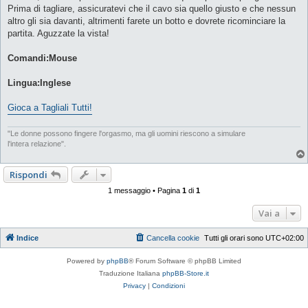
Prima di tagliare, assicuratevi che il cavo sia quello giusto e che nessun
altro gli sia davanti, altrimenti farete un botto e dovrete ricominciare la
partita. Aguzzate la vista!
Comandi:Mouse
Lingua:Inglese
Gioca a Tagliali Tutti!
"Le donne possono fingere l'orgasmo, ma gli uomini riescono a simulare
l'intera relazione".
Rispondi
1 messaggio • Pagina
1
di
1
Vai a
Indice
Cancella cookie
Tutti gli orari sono
UTC+02:00
Powered by
phpBB
® Forum Software © phpBB Limited
Traduzione Italiana
phpBB-Store.it
Privacy
|
Condizioni