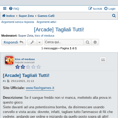
FAQ
Iscriviti
Login
Indice
Super Zeta
Games Cafè
Argomenti senza risposta
Argomenti attivi
e
[Arcade] Tagliali Tutti!
r
c
Moderatori:
Super Zeta
,
kiss of medusa
a
Cerca
Ricerca ava
Rispondi
1 messaggio • Pagina
1
di
1
kiss of medusa
Impulsi avanzati
[Arcade] Tagliali Tutti!
M
#1
25/11/2021, 21:13
e
s
Sito Ufficiale:
www.flashgames.it
s
a
g
Descrizione:
Se il sangue freddo non vi manca, mettetelo alla prova in
g
questo gioco.
i
o
Siete davanti ad una potentissima bomba, da disinnescare usando
cervello e vista acuta: dovrete, infatti, tagliare tutto l'ammasso di fili che
vedrete, andando per ordine e iniziando da quello posto sopra gli altri!