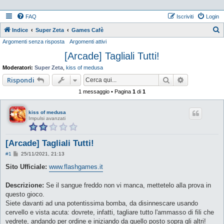
FAQ
Iscriviti
Login
Indice
Super Zeta
Games Cafè
Argomenti senza risposta
Argomenti attivi
e
[Arcade] Tagliali Tutti!
r
c
Moderatori:
Super Zeta
,
kiss of medusa
a
Cerca
Ricerca ava
Rispondi
1 messaggio • Pagina
1
di
1
kiss of medusa
Impulsi avanzati
[Arcade] Tagliali Tutti!
M
#1
25/11/2021, 21:13
e
s
Sito Ufficiale:
www.flashgames.it
s
a
g
Descrizione:
Se il sangue freddo non vi manca, mettetelo alla prova in
g
questo gioco.
i
o
Siete davanti ad una potentissima bomba, da disinnescare usando
cervello e vista acuta: dovrete, infatti, tagliare tutto l'ammasso di fili che
vedrete, andando per ordine e iniziando da quello posto sopra gli altri!