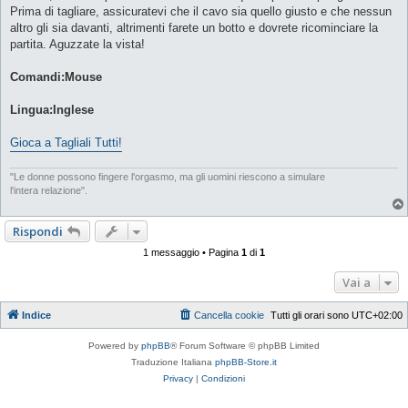
Prima di tagliare, assicuratevi che il cavo sia quello giusto e che nessun
altro gli sia davanti, altrimenti farete un botto e dovrete ricominciare la
partita. Aguzzate la vista!
Comandi:Mouse
Lingua:Inglese
Gioca a Tagliali Tutti!
"Le donne possono fingere l'orgasmo, ma gli uomini riescono a simulare
l'intera relazione".
Rispondi
1 messaggio • Pagina
1
di
1
Vai a
Indice
Cancella cookie
Tutti gli orari sono
UTC+02:00
Powered by
phpBB
® Forum Software © phpBB Limited
Traduzione Italiana
phpBB-Store.it
Privacy
|
Condizioni