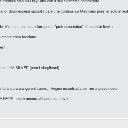
e continui solo su OnlyFans con il suo fidanzato pornoattore.
meno: dopo essersi sposata pare che continui su OnlyFans pure lei solo in les
Almeno continua a fare porno "professionistico" di un certo livello.
lmente cosa facciano.
ei?
cia LIYA SILVER (potrei sbagliarmi)
a ancora piangere il cuore... Regina incontrasta per me a prescindere
INA NAPPI che è ancora abbastanza attiva.