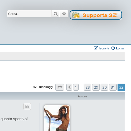
Cerca
Ricerca avanzata
Iscriviti
Login
)
Pagina
32
di
32
1
28
29
30
31
32
Precedente
470 messaggi
…
Autore
n quanto sportivo!