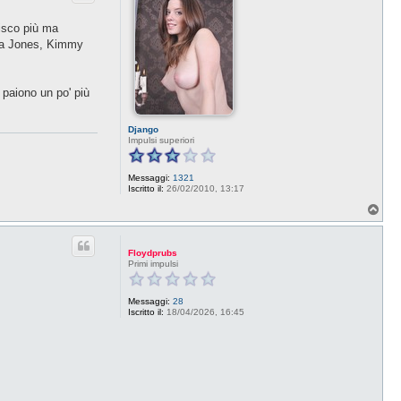
nisco più ma
gia Jones, Kimmy
 paiono un po' più
Django
Impulsi superiori
Messaggi:
1321
Iscritto il:
26/02/2010, 13:17
T
o
p
Floydprubs
Primi impulsi
Messaggi:
28
Iscritto il:
18/04/2026, 16:45