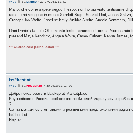
M
#469
da
Django
»
26/07/2021, 12:41
e
s
Ma io, che come sapete seguo il lesbo, non ho più visto tantissime di qu
s
adesso mi vengono in mente Scarlett Sage, Scarlet Red, Jenna Sativa, 
a
g
Granger, Ivy Wolfe, Joseline Kelly, Anikka Albrite, Angela Sommers, Jil
g
i
o
Dani Daniels fa solo OF e niente lesbo nemmeno lì ormai. Aidrona mia be
presenti Maya Kendrick, Angela White, Casey Calvert, Kenna James, for
*** Guardo solo porno lesbo! ***
bs2best at
M
#470
da
Floydprubs
»
30/04/2026, 17:56
e
s
Добро пожаловать в blacksprut Marketplace
s
Крупнейшее в России сообщество любителей марихуаны и грибов п
a
g
?
g
Сотни магазинов с оптовыми и розничными предложениями рады пок
i
o
bs2best at
blsp at