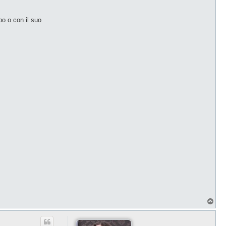
bo o con il suo
T
o
p