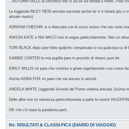
...AUTUMN FALLS la vincitrice non si sa se sia ritirata o meno. Pare ch
La leggenda RILEY REID arrivata seconda anche lei si è ritirata (piu o 
attuale marito).
ADRIANA CHECHIK si è rilanciata con le zizze nuove che non sono male. 
ANISSA KATE e NIA NACCI non le seguo particorlamente. Non so attua
TORI BLACK dopo aver fatto qualche comparsata si sa qualcosa su di l
GABBIE CARTER la mia pupilla pare in procinto di ritirarsi pure lei...
EMILY WILLIS mi pare che continui a girare regorlamente cosi come fac
Anche AIDRA FOX mi pare che sia ancora in attività.
ANGELA WHITE Leggenda Vivente del Porno vederla arrivata 11sima mi f
Delle altre non mi interessa particorlamente a parte la nostra VALENT
OK che c'è stata la pandemia però...
Re: RISULTATI & CLASSI-FICA (DIARIO DI VIAGGIO)