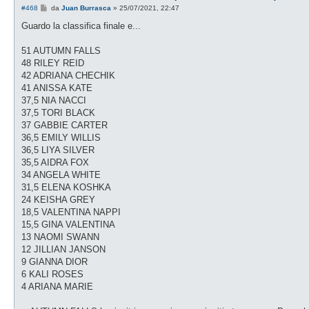
M
#468
da
Juan Burrasca
»
25/07/2021, 22:47
e
s
Guardo la classifica finale e...
s
a
g
51 AUTUMN FALLS
g
48 RILEY REID
i
o
42 ADRIANA CHECHIK
41 ANISSA KATE
37,5 NIA NACCI
37,5 TORI BLACK
37 GABBIE CARTER
36,5 EMILY WILLIS
36,5 LIYA SILVER
35,5 AIDRA FOX
34 ANGELA WHITE
31,5 ELENA KOSHKA
24 KEISHA GREY
18,5 VALENTINA NAPPI
15,5 GINA VALENTINA
13 NAOMI SWANN
12 JILLIAN JANSON
9 GIANNA DIOR
6 KALI ROSES
4 ARIANA MARIE