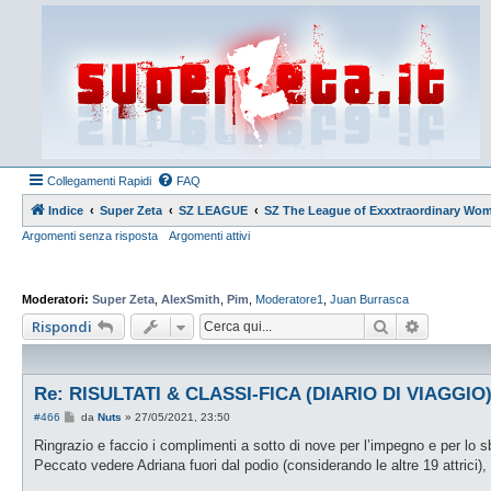
Collegamenti Rapidi
FAQ
Indice
Super Zeta
SZ LEAGUE
SZ The League of Exxxtraordinary Wo
Argomenti senza risposta
Argomenti attivi
Moderatori:
Super Zeta
,
AlexSmith
,
Pim
,
Moderatore1
,
Juan Burrasca
Cerca
Ricerca a
Rispondi
Re: RISULTATI & CLASSI-FICA (DIARIO DI VIAGGIO
M
#466
da
Nuts
»
27/05/2021, 23:50
e
s
Ringrazio e faccio i complimenti a sotto di nove per l’impegno e per lo sb
s
Peccato vedere Adriana fuori dal podio (considerando le altre 19 attrici),
a
g