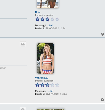
Nuts
Impulsi superiori
Messaggi:
1894
Iscritto il:
28/05/2012, 2:24
T
o
p
ardot
VanNinja93
Impulsi superiori
Messaggi:
1660
Iscritto il:
11/07/2019, 13:14
T
o
p