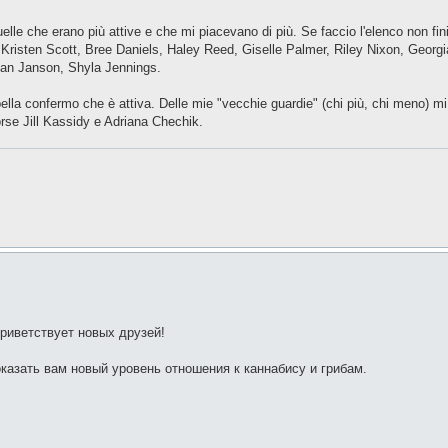
elle che erano più attive e che mi piacevano di più. Se faccio l'elenco non fi
Kristen Scott, Bree Daniels, Haley Reed, Giselle Palmer, Riley Nixon, Geor
lian Janson, Shyla Jennings.
lla confermo che è attiva. Delle mie "vecchie guardie" (chi più, chi meno) mi
se Jill Kassidy e Adriana Chechik.
риветствует новых друзей!
азать вам новый уровень отношения к каннабису и грибам.