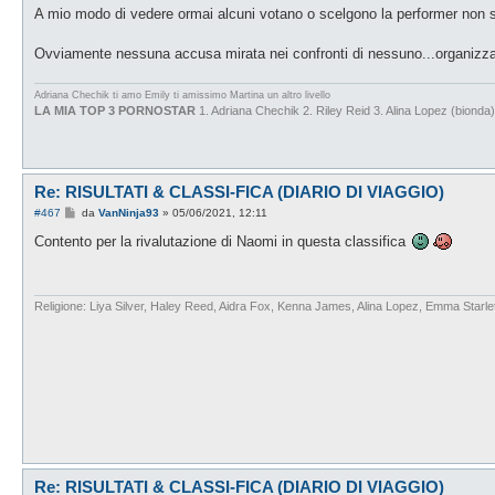
g
A mio modo di vedere ormai alcuni votano o scelgono la performer non solo
i
o
Ovviamente nessuna accusa mirata nei confronti di nessuno...organizza
Adriana Chechik ti amo
Emily ti amissimo
Martina un altro livello
LA MIA TOP 3 PORNOSTAR
1. Adriana Chechik 2. Riley Reid 3. Alina Lopez (bionda)
Re: RISULTATI & CLASSI-FICA (DIARIO DI VIAGGIO)
M
#467
da
VanNinja93
»
05/06/2021, 12:11
e
s
Contento per la rivalutazione di Naomi in questa classifica
s
a
g
g
i
Religione: Liya Silver, Haley Reed, Aidra Fox, Kenna James, Alina Lopez, Emma Starlet
o
Re: RISULTATI & CLASSI-FICA (DIARIO DI VIAGGIO)