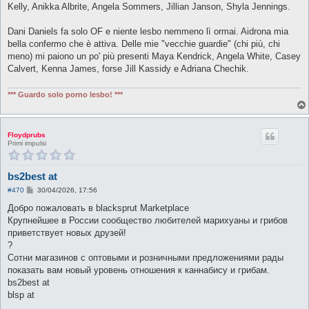
Kelly, Anikka Albrite, Angela Sommers, Jillian Janson, Shyla Jennings.
Dani Daniels fa solo OF e niente lesbo nemmeno lì ormai. Aidrona mia
bella confermo che è attiva. Delle mie "vecchie guardie" (chi più, chi
meno) mi paiono un po' più presenti Maya Kendrick, Angela White, Casey
Calvert, Kenna James, forse Jill Kassidy e Adriana Chechik.
*** Guardo solo porno lesbo! ***
Floydprubs
Primi impulsi
bs2best at
M
#470
30/04/2026, 17:56
e
s
Добро пожаловать в blacksprut Marketplace
s
Крупнейшее в России сообщество любителей марихуаны и грибов
a
g
приветствует новых друзей!
g
?
i
o
Сотни магазинов с оптовыми и розничными предложениями рады
показать вам новый уровень отношения к каннабису и грибам.
bs2best at
blsp at