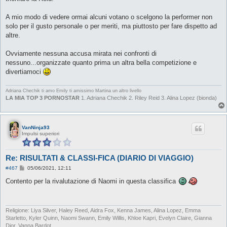
A mio modo di vedere ormai alcuni votano o scelgono la performer non
solo per il gusto personale o per meriti, ma piuttosto per fare dispetto ad
altre.
Ovviamente nessuna accusa mirata nei confronti di
nessuno...organizzate quanto prima un altra bella competizione e
divertiamoci
Adriana Chechik ti amo
Emily ti amissimo
Martina un altro livello
LA MIA TOP 3 PORNOSTAR
1. Adriana Chechik 2. Riley Reid 3. Alina Lopez (bionda)
VanNinja93
Impulsi superiori
Re: RISULTATI & CLASSI-FICA (DIARIO DI VIAGGIO)
M
#467
05/06/2021, 12:11
e
s
Contento per la rivalutazione di Naomi in questa classifica
s
a
g
g
i
Religione: Liya Silver, Haley Reed, Aidra Fox, Kenna James, Alina Lopez, Emma
o
Starletto, Kyler Quinn, Naomi Swann, Emily Willis, Khloe Kapri, Evelyn Claire, Gianna
Dior, Vanna Bardot