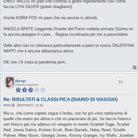
EMILY WILLIS mi pare che continui a girare regorlamente cosi come
faccia LIYA SILVER (potrei sbagliarmi)
Anche AIDRA FOX mi pare che sia ancora in attività.
ANGELA WHITE Leggenda Vivente del Porno vederla arrivata 11sima mi
fa ancora piangere il cuore... Regina incontrasta per me a prescindere
Delle altre non mi interessa particorlamente a parte la nostra VALENTINA
NAPPI che è ancora abbastanza attiva.
OK che c'è stata la pandemia però...
Django
Impulsi superiori
Re: RISULTATI & CLASSI-FICA (DIARIO DI VIAGGIO)
M
#469
26/07/2021, 12:41
e
s
Ma io, che come sapete seguo il lesbo, non ho più visto tantissime di
s
quelle che erano più attive e che mi piacevano di più. Se faccio l'elenco
a
g
non finisco più ma adesso mi vengono in mente Scarlett Sage, Scarlet
g
Red, Jenna Sativa, Kristen Scott, Bree Daniels, Haley Reed, Giselle
i
o
Palmer, Riley Nixon, Georgia Jones, Kimmy Granger, Ivy Wolfe, Joseline