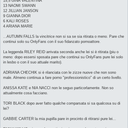
15,5 GINA VALENTINA
13 NAOMI SWANN
12 JILLIAN JANSON
9 GIANNA DIOR
6 KALI ROSES
4 ARIANA MARIE
...AUTUMN FALLS la vincitrice non si sa se sia ritirata o meno. Pare che
continui solo su OnlyFans con il suo fidanzato pornoattore.
La leggenda RILEY REID arrivata seconda anche lei si è ritirata (piu o
meno: dopo essersi sposata pare che continui su OnlyFans pure lei solo
in lesbo o con il suo attuale marito).
ADRIANA CHECHIK si è rilanciata con le zizze nuove che non sono
male. Almeno continua a fare porno "professionistico" di un certo livello.
ANISSA KATE e NIA NACCI non le seguo particorlamente. Non so
attualmente cosa facciano.
TORI BLACK dopo aver fatto qualche comparsata si sa qualcosa su di
lei?
GABBIE CARTER la mia pupilla pare in procinto di ritirarsi pure lei...