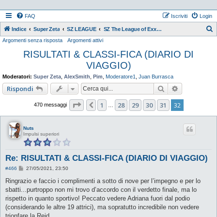
FAQ
Iscriviti
Login
Indice
Super Zeta
SZ LEAGUE
SZ The League of Exxxtraordinary Women 2K20
Argomenti senza risposta
Argomenti attivi
e
RISULTATI & CLASSI-FICA (DIARIO DI
r
VIAGGIO)
c
a
Moderatori:
Super Zeta
,
AlexSmith
,
Pim
,
Moderatore1
,
Juan Burrasca
Cerca
Ricerca ava
Rispondi
Pagina
32
di
32
1
28
29
30
31
32
Precedente
470 messaggi
…
Nuts
Impulsi superiori
Re: RISULTATI & CLASSI-FICA (DIARIO DI VIAGGIO)
M
#466
27/05/2021, 23:50
e
s
Ringrazio e faccio i complimenti a sotto di nove per l’impegno e per lo
s
sbatti...purtroppo non mi trovo d’accordo con il verdetto finale, ma lo
a
g
rispetto in quanto sportivo! Peccato vedere Adriana fuori dal podio
g
(considerando le altre 19 attrici), ma sopratutto incredibile non vedere
i
o
trionfare la Reid.