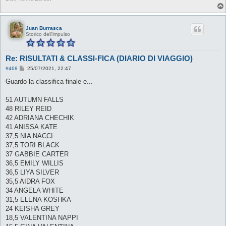
Juan Burrasca
Storico dell'impulso
Re: RISULTATI & CLASSI-FICA (DIARIO DI VIAGGIO)
M
#468
25/07/2021, 22:47
e
s
Guardo la classifica finale e...
s
a
g
51 AUTUMN FALLS
g
48 RILEY REID
i
o
42 ADRIANA CHECHIK
41 ANISSA KATE
37,5 NIA NACCI
37,5 TORI BLACK
37 GABBIE CARTER
36,5 EMILY WILLIS
36,5 LIYA SILVER
35,5 AIDRA FOX
34 ANGELA WHITE
31,5 ELENA KOSHKA
24 KEISHA GREY
18,5 VALENTINA NAPPI