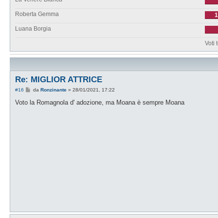
Roberta Gemma
Luana Borgia
Voti 
Re: MIGLIOR ATTRICE
M
#16
da
Ronzinante
»
28/01/2021, 17:22
e
s
Voto la Romagnola d' adozione, ma Moana è sempre Moana
s
a
g
g
i
o