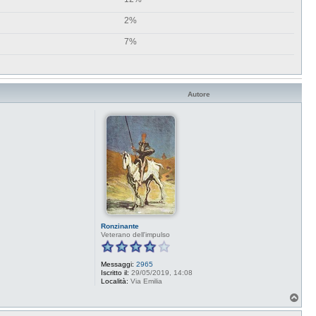
2%
7%
Autore
Ronzinante
Veterano dell'impulso
Messaggi:
2965
Iscritto il:
29/05/2019, 14:08
Località:
Via Emilia
T
o