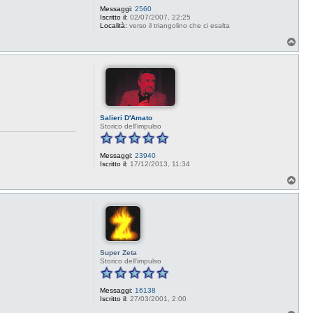
Messaggi:
2560
Iscritto il:
02/07/2007, 22:25
Località:
verso il triangolino che ci esalta
T
o
p
Salieri D'Amato
Storico dell'impulso
Messaggi:
23940
Iscritto il:
17/12/2013, 11:34
T
o
p
Super Zeta
Storico dell'impulso
Messaggi:
16138
Iscritto il:
27/03/2001, 2:00