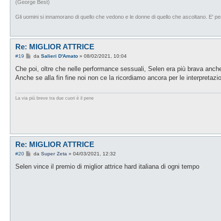
(George Best)
Gli uomini si innamorano di quello che vedono e le donne di quello che ascoltano. E' p
Re: MIGLIOR ATTRICE
M
#19
da
Salieri D'Amato
»
08/02/2021, 10:04
e
s
Che poi, oltre che nelle performance sessuali, Selen era più brava anche
s
Anche se alla fin fine noi non ce la ricordiamo ancora per le interpretazi
a
g
g
i
La via più breve tra due cuori è il pene
o
Re: MIGLIOR ATTRICE
M
#20
da
Super Zeta
»
04/03/2021, 12:32
e
s
Selen vince il premio di miglior attrice hard italiana di ogni tempo
s
a
g
g
i
o