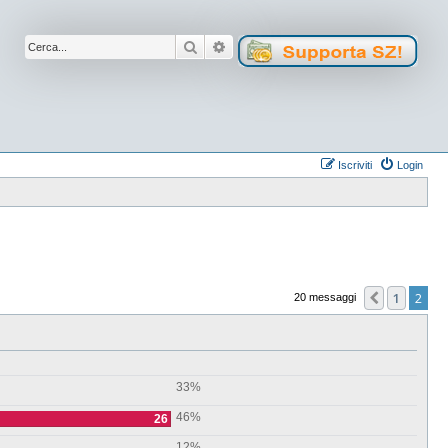
Cerca
Ricerca avanzata
Iscriviti
Login
1
2
Preceden
20 messaggi
33%
46%
26
12%