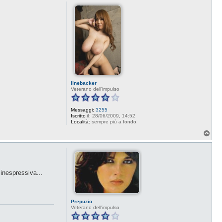
p
linebacker
Veterano dell'impulso
Messaggi:
3255
Iscritto il:
28/06/2009, 14:52
Località:
sempre più a fondo.
T
o
p
inespressiva...
Prepuzio
Veterano dell'impulso