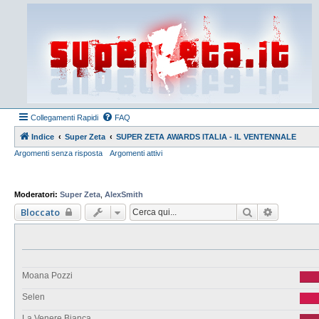
Collegamenti Rapidi
FAQ
Indice
Super Zeta
SUPER ZETA AWARDS ITALIA - IL VENTENNALE
Argomenti senza risposta
Argomenti attivi
Moderatori:
Super Zeta
,
AlexSmith
Cerca
Ricerca a
Bloccato
Moana Pozzi
Selen
La Venere Bianca