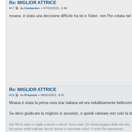
Re: MIGLIOR ATTRICE
M
#17
da
linebacker
»
07/02/2021, 2:46
e
s
moana. è stata una decisione difficile tra lei e Selen. non l'ho votata nel
s
a
g
g
i
o
Re: MIGLIOR ATTRICE
M
#18
da
Prepuzio
»
08/02/2021, 9:51
e
s
Moana è stata la prima vera star italiana ed era indubbiamente belliss
s
a
g
Se devo giudicare la migliore in assoluto, e quindi valutare non solo la 
g
i
o
Nel '69 ho dato un taglio a donne e alcool. Sono stati i 20 minuti peggiori della mia vita.
Ho speso molti soldi per alcool, donne e macchine veloci. Il resto l'ho sperperato.