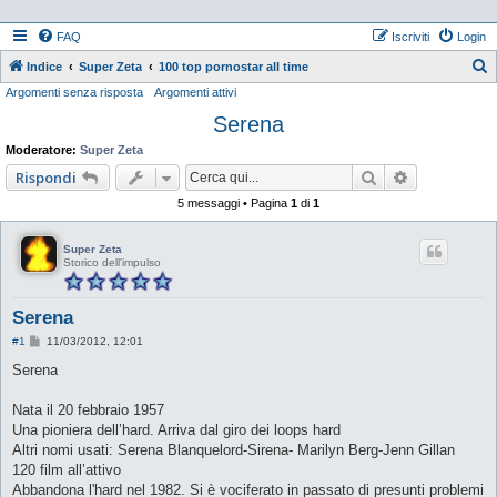
FAQ
Iscriviti
Login
Indice
Super Zeta
100 top pornostar all time
Argomenti senza risposta
Argomenti attivi
e
Serena
r
c
Moderatore:
Super Zeta
a
Cerca
Ricerca ava
Rispondi
5 messaggi • Pagina
1
di
1
Super Zeta
Storico dell'impulso
Serena
M
#1
11/03/2012, 12:01
e
s
Serena
s
a
g
Nata il 20 febbraio 1957
g
Una pioniera dell’hard. Arriva dal giro dei loops hard
i
o
Altri nomi usati: Serena Blanquelord-Sirena- Marilyn Berg-Jenn Gillan
120 film all’attivo
Abbandona l'hard nel 1982. Si è vociferato in passato di presunti problemi