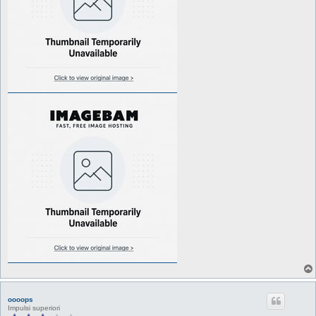
oooops
Impulsi superiori