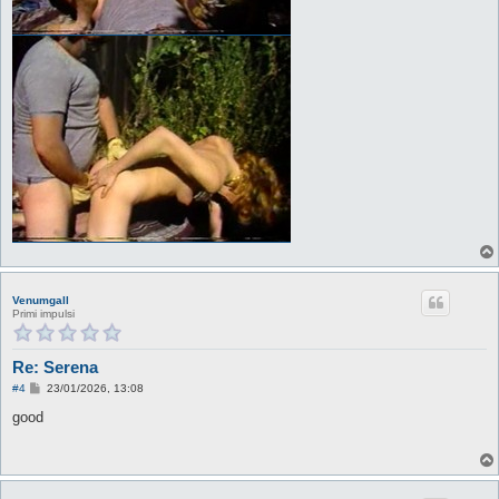
Venumgall
Primi impulsi
Re: Serena
M
#4
23/01/2026, 13:08
e
s
good
s
a
g
g
i
o