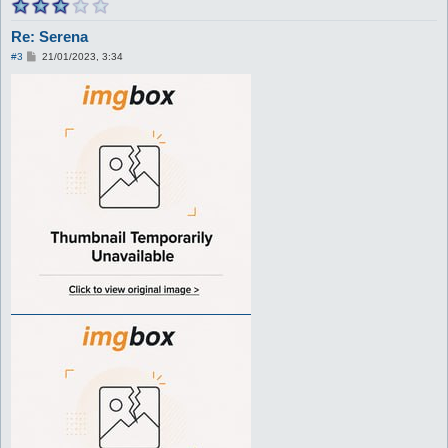
Re: Serena
M
#3
21/01/2023, 3:34
e
s
s
a
g
g
i
o