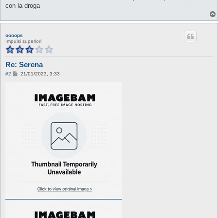
con la droga
oooops
Impulsi superiori
Re: Serena
M
#2
21/01/2023, 3:33
e
s
s
a
g
g
i
o