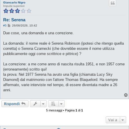
Giancarlo Nigro
Impulsi superiori
Re: Serena
M
#5
26/06/2026, 10:42
e
s
Due cose, una domanda e una correzione.
s
a
g
La domanda: il nome reale è Serena Robinson (ipotesi che ritengo quella
g
corretta) o Serena Czarnecki (che dovrebbe essere il nome utilizza
i
o
pubblicamente oggi come scrittrice e pittrice) ?
La correzione: a me come anno di nascita risulta 1951, e non 1957 come
(erroneamente) scritto qui!
la prova: Nel 1977 Serena ha avuto una figlia (chiamata Lucy Sky
Diamond) dal matrimonio con l'attore Thomas Blaquelord. Ha sempre
affermato, varie interviste nel tempo, di essere diventata madre a 26
anni.
Rispondi
5 messaggi • Pagina
1
di
1
Vai a