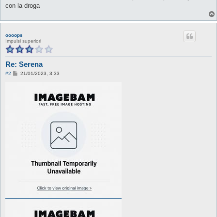
con la droga
oooops
Impulsi superiori
Re: Serena
M
#2
21/01/2023, 3:33
e
s
s
a
g
g
i
o