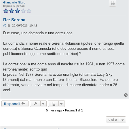
Giancarlo Nigro
Impulsi superiori
Re: Serena
M
#5
26/06/2026, 10:42
e
s
Due cose, una domanda e una correzione.
s
a
g
La domanda: il nome reale è Serena Robinson (ipotesi che ritengo quella
g
corretta) o Serena Czarnecki (che dovrebbe essere il nome utilizza
i
o
pubblicamente oggi come scrittrice e pittrice) ?
La correzione: a me come anno di nascita risulta 1951, e non 1957 come
(erroneamente) scritto qui!
la prova: Nel 1977 Serena ha avuto una figlia (chiamata Lucy Sky
Diamond) dal matrimonio con l'attore Thomas Blaquelord. Ha sempre
affermato, varie interviste nel tempo, di essere diventata madre a 26
anni.
Rispondi
5 messaggi • Pagina
1
di
1
Vai a