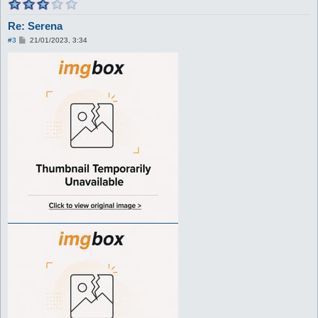
Re: Serena
M
#3
21/01/2023, 3:34
e
s
s
a
g
g
i
o