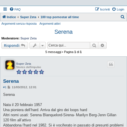
FAQ
Iscriviti
Login
Indice
Super Zeta
100 top pornostar all time
Argomenti senza risposta
Argomenti attivi
e
Serena
r
c
Moderatore:
Super Zeta
a
Cerca
Ricerca ava
Rispondi
5 messaggi • Pagina
1
di
1
Super Zeta
Storico dell'impulso
Serena
M
#1
11/03/2012, 12:01
e
s
Serena
s
a
g
Nata il 20 febbraio 1957
g
Una pioniera dell’hard. Arriva dal giro dei loops hard
i
o
Altri nomi usati: Serena Blanquelord-Sirena- Marilyn Berg-Jenn Gillan
120 film all’attivo
Abbandona l'hard nel 1982. Si è vociferato in passato di presunti problemi