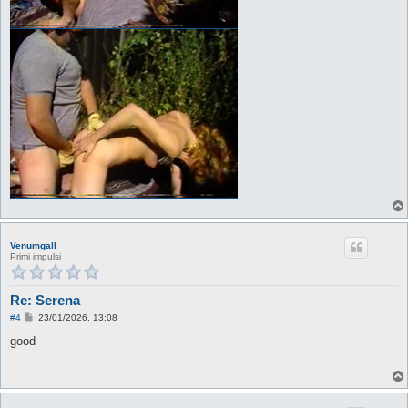
Venumgall
Primi impulsi
Re: Serena
M
#4
23/01/2026, 13:08
e
s
good
s
a
g
g
i
o