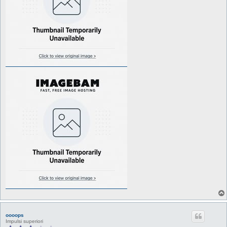
oooops
Impulsi superiori