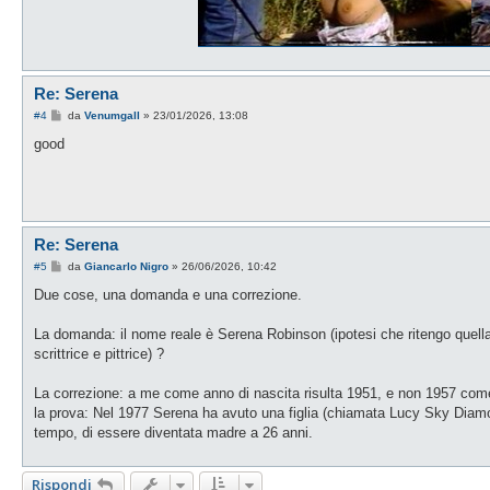
Re: Serena
M
#4
da
Venumgall
»
23/01/2026, 13:08
e
s
good
s
a
g
g
i
o
Re: Serena
M
#5
da
Giancarlo Nigro
»
26/06/2026, 10:42
e
s
Due cose, una domanda e una correzione.
s
a
g
La domanda: il nome reale è Serena Robinson (ipotesi che ritengo quell
g
scrittrice e pittrice) ?
i
o
La correzione: a me come anno di nascita risulta 1951, e non 1957 come
la prova: Nel 1977 Serena ha avuto una figlia (chiamata Lucy Sky Diamo
tempo, di essere diventata madre a 26 anni.
Rispondi