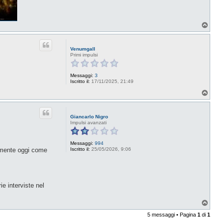
T
o
p
Venumgall
Primi impulsi
Messaggi:
3
Iscritto il:
17/11/2025, 21:49
T
o
p
Giancarlo Nigro
Impulsi avanzati
Messaggi:
994
camente oggi come
Iscritto il:
25/05/2026, 9:06
e interviste nel
T
o
5 messaggi • Pagina
1
di
1
p