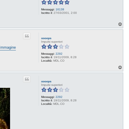
Messaggi:
16138
Iscritto il:
27/03/2001, 2:00
T
o
p
oooops
Impulsi superiori
Messaggi:
2292
Iscritto il:
19/11/2009, 8:28
Località:
MDL.CO
T
o
p
oooops
Impulsi superiori
Messaggi:
2292
Iscritto il:
19/11/2009, 8:28
Località:
MDL.CO