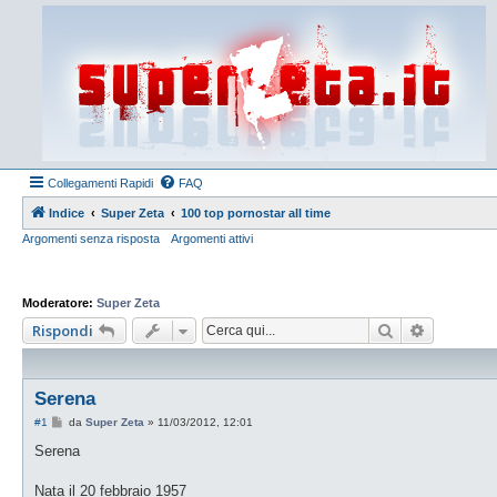
Collegamenti Rapidi
FAQ
Indice
Super Zeta
100 top pornostar all time
Argomenti senza risposta
Argomenti attivi
Moderatore:
Super Zeta
Cerca
Ricerca a
Rispondi
Serena
M
#1
da
Super Zeta
»
11/03/2012, 12:01
e
s
Serena
s
a
g
Nata il 20 febbraio 1957