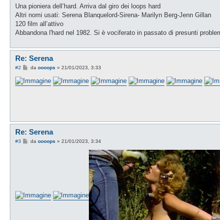
g
Una pioniera dell’hard. Arriva dal giro dei loops hard
i
o
Altri nomi usati: Serena Blanquelord-Sirena- Marilyn Berg-Jenn Gillan
120 film all’attivo
Abbandona l'hard nel 1982. Si è vociferato in passato di presunti proble
Re: Serena
M
#2
da
oooops
»
21/01/2023, 3:33
e
s
s
a
g
g
i
o
Re: Serena
M
#3
da
oooops
»
21/01/2023, 3:34
e
s
s
a
g
g
i
o