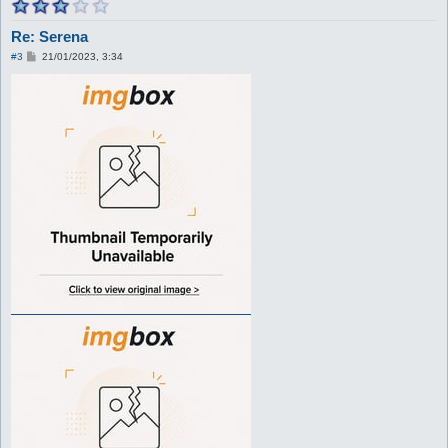
Re: Serena
M
#3
21/01/2023, 3:34
e
s
s
a
g
g
i
o