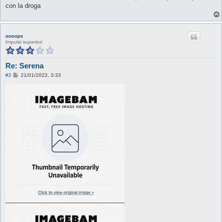
con la droga
oooops
Impulsi superiori
Re: Serena
M
#2
21/01/2023, 3:33
e
s
s
a
g
g
i
o