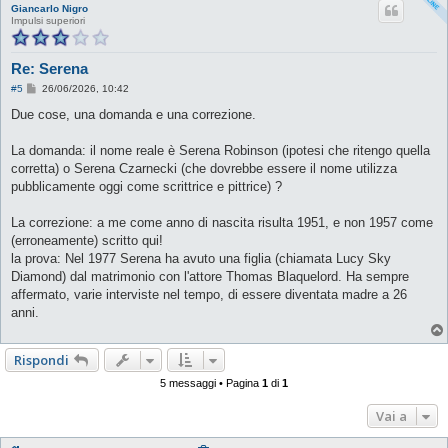
Giancarlo Nigro
Impulsi superiori
Re: Serena
M
#5
26/06/2026, 10:42
e
s
Due cose, una domanda e una correzione.
s
a
g
La domanda: il nome reale è Serena Robinson (ipotesi che ritengo quella
g
corretta) o Serena Czarnecki (che dovrebbe essere il nome utilizza
i
o
pubblicamente oggi come scrittrice e pittrice) ?
La correzione: a me come anno di nascita risulta 1951, e non 1957 come
(erroneamente) scritto qui!
la prova: Nel 1977 Serena ha avuto una figlia (chiamata Lucy Sky
Diamond) dal matrimonio con l'attore Thomas Blaquelord. Ha sempre
affermato, varie interviste nel tempo, di essere diventata madre a 26
anni.
Rispondi
5 messaggi • Pagina
1
di
1
Vai a