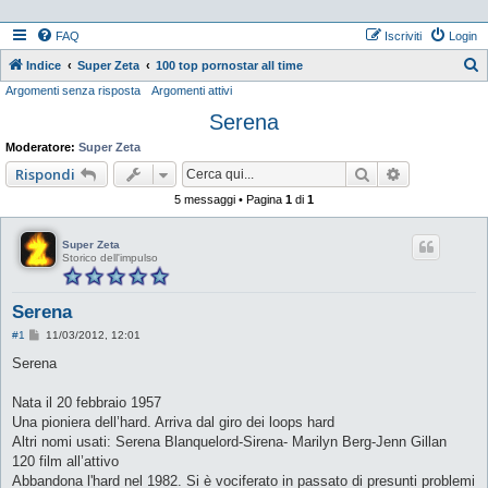
FAQ
Iscriviti
Login
Indice
Super Zeta
100 top pornostar all time
Argomenti senza risposta
Argomenti attivi
e
Serena
r
c
Moderatore:
Super Zeta
a
Cerca
Ricerca ava
Rispondi
5 messaggi • Pagina
1
di
1
Super Zeta
Storico dell'impulso
Serena
M
#1
11/03/2012, 12:01
e
s
Serena
s
a
g
Nata il 20 febbraio 1957
g
Una pioniera dell’hard. Arriva dal giro dei loops hard
i
o
Altri nomi usati: Serena Blanquelord-Sirena- Marilyn Berg-Jenn Gillan
120 film all’attivo
Abbandona l'hard nel 1982. Si è vociferato in passato di presunti problemi