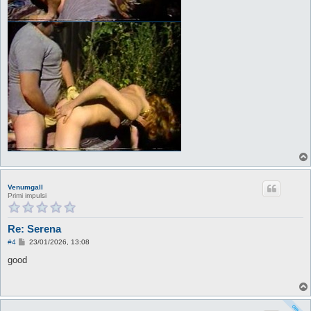
Venumgall
Primi impulsi
Re: Serena
M
#4
23/01/2026, 13:08
e
s
good
s
a
g
g
i
o