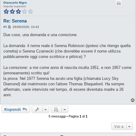
Giancarlo Nigro
Impulsi superiori
Re: Serena
M
#5
26/06/2026, 10:42
e
s
Due cose, una domanda e una correzione.
s
a
g
La domanda: il nome reale è Serena Robinson (ipotesi che ritengo quella
g
corretta) o Serena Czarnecki (che dovrebbe essere il nome utilizza
i
o
pubblicamente oggi come scrittrice e pittrice) ?
La correzione: a me come anno di nascita risulta 1951, e non 1957 come
(erroneamente) scritto qui!
la prova: Nel 1977 Serena ha avuto una figlia (chiamata Lucy Sky
Diamond) dal matrimonio con l'attore Thomas Blaquelord. Ha sempre
affermato, varie interviste nel tempo, di essere diventata madre a 26
anni.
Rispondi
5 messaggi • Pagina
1
di
1
Vai a