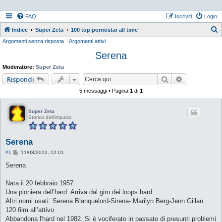
FAQ
Iscriviti
Login
Indice
Super Zeta
100 top pornostar all time
Argomenti senza risposta
Argomenti attivi
e
Serena
r
c
Moderatore:
Super Zeta
a
Cerca
Ricerca ava
Rispondi
5 messaggi • Pagina
1
di
1
Super Zeta
Storico dell'impulso
Serena
M
#1
11/03/2012, 12:01
e
s
Serena
s
a
g
Nata il 20 febbraio 1957
g
Una pioniera dell’hard. Arriva dal giro dei loops hard
i
o
Altri nomi usati: Serena Blanquelord-Sirena- Marilyn Berg-Jenn Gillan
120 film all’attivo
Abbandona l'hard nel 1982. Si è vociferato in passato di presunti problemi