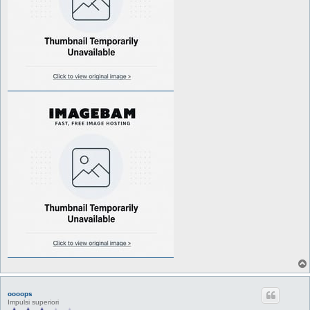
oooops
Impulsi superiori