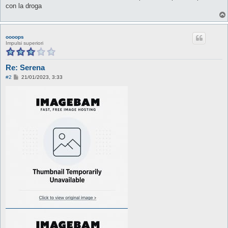
con la droga
oooops
Impulsi superiori
Re: Serena
M
#2
21/01/2023, 3:33
e
s
s
a
g
g
i
o