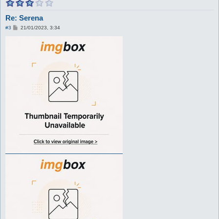
Re: Serena
M
#3
21/01/2023, 3:34
e
s
s
a
g
g
i
o