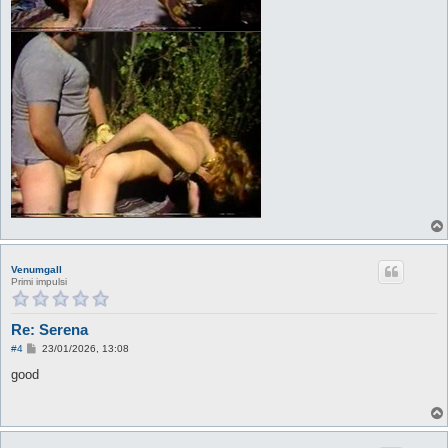
Venumgall
Primi impulsi
Re: Serena
M
#4
23/01/2026, 13:08
e
s
good
s
a
g
g
i
o