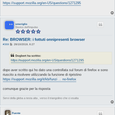
s
https://support.mozilla.org/en-US/questions/1271295
s
a
g
g
i
o
smeriglio
Storico dell'impulso
Re: BROWSER: i fottuti onnipresenti browser
M
#369
28/10/2019, 6:27
e
s
s
Dogbert ha scritto:
a
g
https://support.mozilla.org/en-US/questions/1271295
g
i
o
dopo aver scritto qui ho dato una controllata sul forum di firefox e sono
riuscito a risolvere utilizzando la funzione di ripristino
https://support.mozilla.org/it/kb/funzi ... no-firefox
comunque grazie per la risposta
Servi della gleba a testa alta , verso il triangolino che ci esalta
Fuente