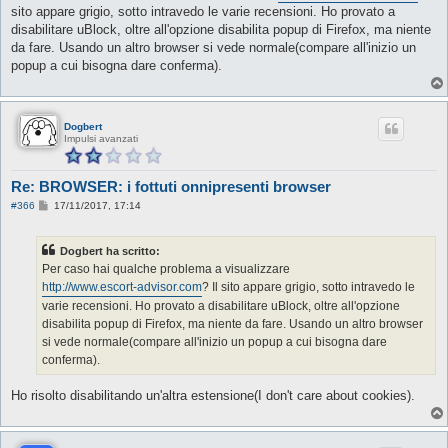
s
sito appare grigio, sotto intravedo le varie recensioni. Ho provato a
a
g
disabilitare uBlock, oltre all'opzione disabilita popup di Firefox, ma niente
g
da fare. Usando un altro browser si vede normale(compare all'inizio un
i
o
popup a cui bisogna dare conferma).
Dogbert
Impulsi avanzati
Re: BROWSER: i fottuti onnipresenti browser
M
#366
17/11/2017, 17:14
e
s
s
Dogbert ha scritto:
a
g
Per caso hai qualche problema a visualizzare
g
http://www.escort-advisor.com
? Il sito appare grigio, sotto intravedo le
i
o
varie recensioni. Ho provato a disabilitare uBlock, oltre all'opzione
disabilita popup di Firefox, ma niente da fare. Usando un altro browser
si vede normale(compare all'inizio un popup a cui bisogna dare
conferma).
Ho risolto disabilitando un'altra estensione(I don't care about cookies).