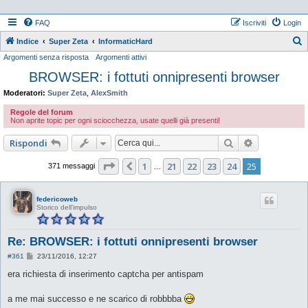
FAQ
Iscriviti
Login
Indice
Super Zeta
InformaticHard
Argomenti senza risposta
Argomenti attivi
e
BROWSER: i fottuti onnipresenti browser
r
c
Moderatori:
Super Zeta
,
AlexSmith
a
Regole del forum
Non aprite topic per ogni sciocchezza, usate quelli già presenti!
Cerca
Ricerca ava
Rispondi
Pagina
25
di
25
1
21
22
23
24
25
Precedente
371 messaggi
…
federicoweb
Storico dell'impulso
Re: BROWSER: i fottuti onnipresenti browser
M
#361
23/11/2016, 12:27
e
s
era richiesta di inserimento captcha per antispam
s
a
g
a me mai successo e ne scarico di robbbba
g