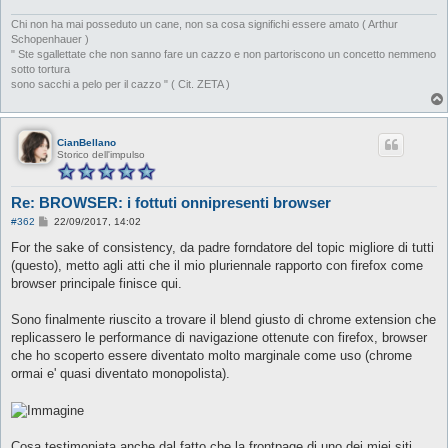
i
o
Chi non ha mai posseduto un cane, non sa cosa significhi essere amato ( Arthur
Schopenhauer )
" Ste sgallettate che non sanno fare un cazzo e non partoriscono un concetto nemmeno
sotto tortura
sono sacchi a pelo per il cazzo " ( Cit. ZETA )
CianBellano
Storico dell'impulso
Re: BROWSER: i fottuti onnipresenti browser
M
#362
22/09/2017, 14:02
e
s
For the sake of consistency, da padre forndatore del topic migliore di tutti
s
(questo), metto agli atti che il mio pluriennale rapporto con firefox come
a
g
browser principale finisce qui.
g
i
o
Sono finalmente riuscito a trovare il blend giusto di chrome extension che
replicassero le performance di navigazione ottenute con firefox, browser
che ho scoperto essere diventato molto marginale come uso (chrome
ormai e' quasi diventato monopolista).
Cosa testimoniata anche dal fatto che la frontpage di uno dei miei siti