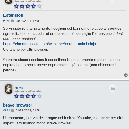
Veterano dell'impulso
Estensioni
M
#370
08/08/2021, 17:03
e
s
Se vi siete rotti ampiamente i coglioni del bannerino relativo ai
cookies
s
ogni volta che si acceda ad un nuovo sito*, consiglio l'estensione '
I don't
a
g
care about cookies'
g
https://chrome.google.com/webstore/deta ... aoknhalnja
i
o
C'è anche per altri browser.
*peraltro alcuni i cookies li cancellano frequentemente e poi su alcuni siti
capita che compaia anche dopo esserci già passati (non chiedetemi
perché).
Fuente
Veterano dell'impulso
brave browser
M
#371
04/12/2023, 21:54
e
s
Ultimamente, per via delle rogne adblock su Youtube, ma anche per altri
s
aspetti, sto usando molto
Brave
Browser
a
g