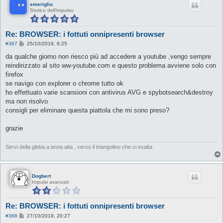
smeriglio
Storico dell'impulso
Re: BROWSER: i fottuti onnipresenti browser
M
#367
25/10/2019, 6:25
e
s
da qualche giorno non riesco più ad accedere a youtube ,vengo sempre
s
reindirizzato al sito ww-youtube.com e questo problema avviene solo con
a
g
firefox
g
se navigo con explorer o chrome tutto ok
i
o
ho effettuato varie scansioni con antivirus AVG e spybotsearch&destroy
ma non risolvo
consigli per eliminare questa piattola che mi sono preso?
grazie
Servi della gleba a testa alta , verso il triangolino che ci esalta
Dogbert
Impulsi avanzati
Re: BROWSER: i fottuti onnipresenti browser
M
#368
27/10/2019, 20:27
e