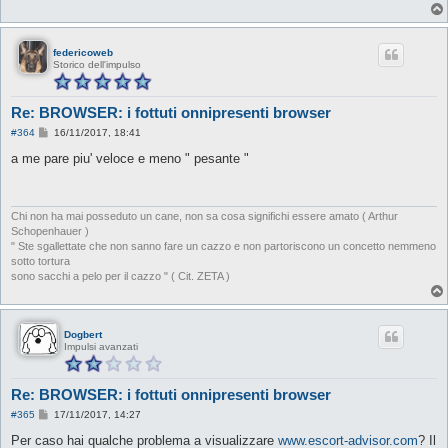
g
g
i
o
federicoweb
Storico dell'impulso
Re: BROWSER: i fottuti onnipresenti browser
M
#364
16/11/2017, 18:41
e
s
a me pare piu' veloce e meno " pesante "
s
a
g
g
i
Chi non ha mai posseduto un cane, non sa cosa significhi essere amato ( Arthur
o
Schopenhauer )
" Ste sgallettate che non sanno fare un cazzo e non partoriscono un concetto nemmeno
sotto tortura
sono sacchi a pelo per il cazzo " ( Cit. ZETA )
Dogbert
Impulsi avanzati
Re: BROWSER: i fottuti onnipresenti browser
M
#365
17/11/2017, 14:27
e
s
Per caso hai qualche problema a visualizzare
www.escort-advisor.com
? Il