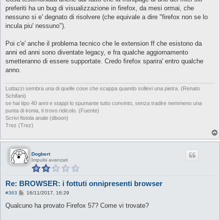
preferiti ha un bug di visualizzazione in firefox, da mesi ormai, che
nessuno si e' degnato di risolvere (che equivale a dire "firefox non se lo
incula piu' nessuno").
Poi c'e' anche il problema tecnico che le extension ff che esistono da
anni ed anni sono diventate legacy, e fra qualche aggiornamento
smetteranno di essere supportate. Credo firefox sparira' entro qualche
anno.
Luttazzi sembra una di quelle cose che scappa quando sollevi una pietra. (Renato
Schifani)
se hai tipo 40 anni e stappi lo spumante tutto convinto, senza tradire nemmeno una
punta di ironia, ti trovo ridicolo. (Fuente)
Scrivi fistola anale (dboon)
Trez (Trez)
Dogbert
Impulsi avanzati
Re: BROWSER: i fottuti onnipresenti browser
M
#363
16/11/2017, 16:29
e
s
Qualcuno ha provato Firefox 57? Come vi trovate?
s
a