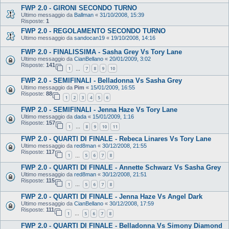
FWP 2.0 - GIRONI SECONDO TURNO
Ultimo messaggio da
Ballman
«
31/10/2008, 15:39
Risposte:
1
FWP 2.0 - REGOLAMENTO SECONDO TURNO
Ultimo messaggio da
sandocan19
«
19/10/2008, 14:16
FWP 2.0 - FINALISSIMA - Sasha Grey Vs Tory Lane
Ultimo messaggio da
CianBellano
«
20/01/2009, 3:02
Risposte:
141
1
7
8
9
10
…
FWP 2.0 - SEMIFINALI - Belladonna Vs Sasha Grey
Ultimo messaggio da
Pim
«
15/01/2009, 16:55
Risposte:
88
1
2
3
4
5
6
FWP 2.0 - SEMIFINALI - Jenna Haze Vs Tory Lane
Ultimo messaggio da
dada
«
15/01/2009, 1:16
Risposte:
157
1
8
9
10
11
…
FWP 2.0 - QUARTI DI FINALE - Rebeca Linares Vs Tory Lane
Ultimo messaggio da
red8man
«
30/12/2008, 21:55
Risposte:
117
1
5
6
7
8
…
FWP 2.0 - QUARTI DI FINALE - Annette Schwarz Vs Sasha Grey
Ultimo messaggio da
red8man
«
30/12/2008, 21:51
Risposte:
115
1
5
6
7
8
…
FWP 2.0 - QUARTI DI FINALE - Jenna Haze Vs Angel Dark
Ultimo messaggio da
CianBellano
«
30/12/2008, 17:59
Risposte:
111
1
5
6
7
8
…
FWP 2.0 - QUARTI DI FINALE - Belladonna Vs Simony Diamond