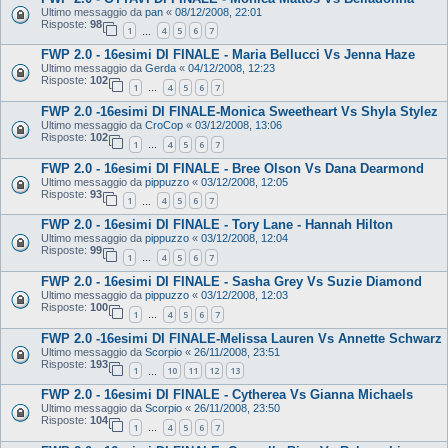
Ultimo messaggio da
pan
«
08/12/2008, 22:01
Risposte:
98
1
4
5
6
7
…
FWP 2.0 - 16esimi DI FINALE - Maria Bellucci Vs Jenna Haze
Ultimo messaggio da
Gerda
«
04/12/2008, 12:23
Risposte:
102
1
4
5
6
7
…
FWP 2.0 -16esimi DI FINALE-Monica Sweetheart Vs Shyla Stylez
Ultimo messaggio da
CroCop
«
03/12/2008, 13:06
Risposte:
102
1
4
5
6
7
…
FWP 2.0 - 16esimi DI FINALE - Bree Olson Vs Dana Dearmond
Ultimo messaggio da
pippuzzo
«
03/12/2008, 12:05
Risposte:
93
1
4
5
6
7
…
FWP 2.0 - 16esimi DI FINALE - Tory Lane - Hannah Hilton
Ultimo messaggio da
pippuzzo
«
03/12/2008, 12:04
Risposte:
99
1
4
5
6
7
…
FWP 2.0 - 16esimi DI FINALE - Sasha Grey Vs Suzie Diamond
Ultimo messaggio da
pippuzzo
«
03/12/2008, 12:03
Risposte:
100
1
4
5
6
7
…
FWP 2.0 -16esimi DI FINALE-Melissa Lauren Vs Annette Schwarz
Ultimo messaggio da
Scorpio
«
26/11/2008, 23:51
Risposte:
193
1
10
11
12
13
…
FWP 2.0 - 16esimi DI FINALE - Cytherea Vs Gianna Michaels
Ultimo messaggio da
Scorpio
«
26/11/2008, 23:50
Risposte:
104
1
4
5
6
7
…