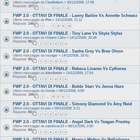
Ultimo messaggio da
CianBellano
«
30/12/2008, 17:58
Risposte:
107
1
5
6
7
8
…
FWP 2.0 - OTTAVI DI FINALE - Lanny Barbie Vs Annette Schwarz
Ultimo messaggio da
Pim
«
14/12/2008, 21:11
Risposte:
146
1
7
8
9
10
…
FWP 2.0 - OTTAVI DI FINALE - Tory Lane Vs Shyla Stylez
Ultimo messaggio da
Urbano Cairo
«
14/12/2008, 20:48
Risposte:
86
1
2
3
4
5
6
FWP 2.0 - OTTAVI DI FINALE - Sasha Grey Vs Bree Olson
Ultimo messaggio da
voyager
«
14/12/2008, 18:41
Risposte:
85
1
2
3
4
5
6
FWP 2.0 - OTTAVI DI FINALE - Rebeca Linares Vs Cytherea
Ultimo messaggio da
AlexSmith
«
14/12/2008, 17:54
Risposte:
81
1
2
3
4
5
6
FWP 2.0 - OTTAVI DI FINALE - Bobbi Starr Vs Jenna Haze
Ultimo messaggio da
Gerda
«
09/12/2008, 9:09
Risposte:
100
1
4
5
6
7
…
FWP 2.0 - OTTAVI DI FINALE - Simony Diamond Vs Amy Reid
Ultimo messaggio da
pan
«
09/12/2008, 5:21
Risposte:
80
1
2
3
4
5
6
FWP 2.0 - OTTAVI DI FINALE - Angel Dark Vs Teagan Presley
Ultimo messaggio da
sandocan19
«
09/12/2008, 0:00
Risposte:
84
1
2
3
4
5
6
FWP 2.0 - OTTAVI DI FINALE - Monica Mattos Vs Belladonna