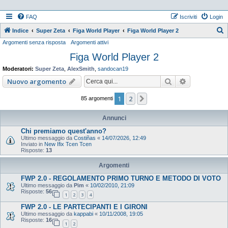
FAQ
Iscriviti
Login
Indice
Super Zeta
Figa World Player
Figa World Player 2
Argomenti senza risposta
Argomenti attivi
e
Figa World Player 2
r
c
Moderatori:
Super Zeta
,
AlexSmith
,
sandocan19
a
Cerca
Ricerca ava
Nuovo argomento
1
2
Prossimo
85 argomenti
Annunci
Chi premiamo quest'anno?
Ultimo messaggio da
Costiñas
«
14/07/2026, 12:49
Inviato in
New Ifix Tcen Tcen
Risposte:
13
Argomenti
FWP 2.0 - REGOLAMENTO PRIMO TURNO E METODO DI VOTO
Ultimo messaggio da
Pim
«
10/02/2010, 21:09
Risposte:
56
1
2
3
4
FWP 2.0 - LE PARTECIPANTI E I GIRONI
Ultimo messaggio da
kappabi
«
10/11/2008, 19:05
Risposte:
16
1
2