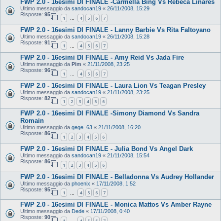
FWP 2.0 - 16esimi DI FINALE -Carmella Bing Vs Rebeca Linares
Ultimo messaggio da
sandocan19
«
26/11/2008, 15:29
Risposte:
95
1
4
5
6
7
…
FWP 2.0 - 16esimi DI FINALE - Lanny Barbie Vs Rita Faltoyano
Ultimo messaggio da
sandocan19
«
26/11/2008, 15:28
Risposte:
91
1
4
5
6
7
…
FWP 2.0 - 16esimi DI FINALE - Amy Reid Vs Jada Fire
Ultimo messaggio da
Pim
«
21/11/2008, 23:25
Risposte:
96
1
4
5
6
7
…
FWP 2.0 - 16esimi DI FINALE - Laura Lion Vs Teagan Presley
Ultimo messaggio da
sandocan19
«
21/11/2008, 23:25
Risposte:
82
1
2
3
4
5
6
FWP 2.0 - 16esimi DI FINALE -Simony Diamond Vs Sandra
Romain
Ultimo messaggio da
gege_63
«
21/11/2008, 16:20
Risposte:
86
1
2
3
4
5
6
FWP 2.0 - 16esimi DI FINALE - Julia Bond Vs Angel Dark
Ultimo messaggio da
sandocan19
«
21/11/2008, 15:54
Risposte:
86
1
2
3
4
5
6
FWP 2.0 - 16esimi DI FINALE - Belladonna Vs Audrey Hollander
Ultimo messaggio da
phoenix
«
17/11/2008, 1:52
Risposte:
95
1
4
5
6
7
…
FWP 2.0 - 16esimi DI FINALE - Monica Mattos Vs Amber Rayne
Ultimo messaggio da
Dede
«
17/11/2008, 0:40
Risposte:
90
1
4
5
6
7