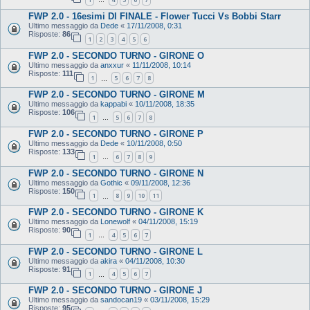
…
FWP 2.0 - 16esimi DI FINALE - Flower Tucci Vs Bobbi Starr
Ultimo messaggio da
Dede
«
17/11/2008, 0:31
Risposte:
86
1
2
3
4
5
6
FWP 2.0 - SECONDO TURNO - GIRONE O
Ultimo messaggio da
anxxur
«
11/11/2008, 10:14
Risposte:
111
1
5
6
7
8
…
FWP 2.0 - SECONDO TURNO - GIRONE M
Ultimo messaggio da
kappabi
«
10/11/2008, 18:35
Risposte:
106
1
5
6
7
8
…
FWP 2.0 - SECONDO TURNO - GIRONE P
Ultimo messaggio da
Dede
«
10/11/2008, 0:50
Risposte:
133
1
6
7
8
9
…
FWP 2.0 - SECONDO TURNO - GIRONE N
Ultimo messaggio da
Gothic
«
09/11/2008, 12:36
Risposte:
150
1
8
9
10
11
…
FWP 2.0 - SECONDO TURNO - GIRONE K
Ultimo messaggio da
Lonewolf
«
04/11/2008, 15:19
Risposte:
90
1
4
5
6
7
…
FWP 2.0 - SECONDO TURNO - GIRONE L
Ultimo messaggio da
akira
«
04/11/2008, 10:30
Risposte:
91
1
4
5
6
7
…
FWP 2.0 - SECONDO TURNO - GIRONE J
Ultimo messaggio da
sandocan19
«
03/11/2008, 15:29
Risposte:
95