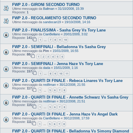
FWP 2.0 - GIRONI SECONDO TURNO
Ultimo messaggio da
Ballman
«
31/10/2008, 15:39
Risposte:
1
FWP 2.0 - REGOLAMENTO SECONDO TURNO
Ultimo messaggio da
sandocan19
«
19/10/2008, 14:16
FWP 2.0 - FINALISSIMA - Sasha Grey Vs Tory Lane
Ultimo messaggio da
CianBellano
«
20/01/2009, 3:02
Risposte:
141
1
7
8
9
10
…
FWP 2.0 - SEMIFINALI - Belladonna Vs Sasha Grey
Ultimo messaggio da
Pim
«
15/01/2009, 16:55
Risposte:
88
1
2
3
4
5
6
FWP 2.0 - SEMIFINALI - Jenna Haze Vs Tory Lane
Ultimo messaggio da
dada
«
15/01/2009, 1:16
Risposte:
157
1
8
9
10
11
…
FWP 2.0 - QUARTI DI FINALE - Rebeca Linares Vs Tory Lane
Ultimo messaggio da
red8man
«
30/12/2008, 21:55
Risposte:
117
1
5
6
7
8
…
FWP 2.0 - QUARTI DI FINALE - Annette Schwarz Vs Sasha Grey
Ultimo messaggio da
red8man
«
30/12/2008, 21:51
Risposte:
115
1
5
6
7
8
…
FWP 2.0 - QUARTI DI FINALE - Jenna Haze Vs Angel Dark
Ultimo messaggio da
CianBellano
«
30/12/2008, 17:59
Risposte:
111
1
5
6
7
8
…
FWP 2.0 - QUARTI DI FINALE - Belladonna Vs Simony Diamond