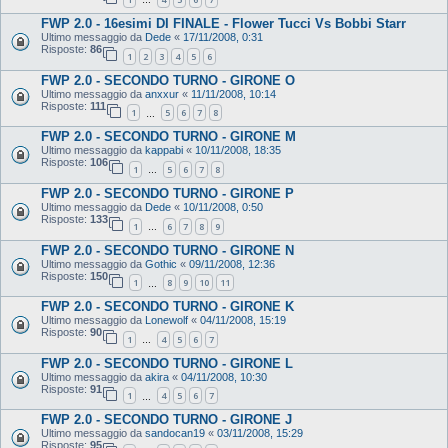
…
FWP 2.0 - 16esimi DI FINALE - Flower Tucci Vs Bobbi Starr
Ultimo messaggio da
Dede
«
17/11/2008, 0:31
Risposte:
86
1
2
3
4
5
6
FWP 2.0 - SECONDO TURNO - GIRONE O
Ultimo messaggio da
anxxur
«
11/11/2008, 10:14
Risposte:
111
1
5
6
7
8
…
FWP 2.0 - SECONDO TURNO - GIRONE M
Ultimo messaggio da
kappabi
«
10/11/2008, 18:35
Risposte:
106
1
5
6
7
8
…
FWP 2.0 - SECONDO TURNO - GIRONE P
Ultimo messaggio da
Dede
«
10/11/2008, 0:50
Risposte:
133
1
6
7
8
9
…
FWP 2.0 - SECONDO TURNO - GIRONE N
Ultimo messaggio da
Gothic
«
09/11/2008, 12:36
Risposte:
150
1
8
9
10
11
…
FWP 2.0 - SECONDO TURNO - GIRONE K
Ultimo messaggio da
Lonewolf
«
04/11/2008, 15:19
Risposte:
90
1
4
5
6
7
…
FWP 2.0 - SECONDO TURNO - GIRONE L
Ultimo messaggio da
akira
«
04/11/2008, 10:30
Risposte:
91
1
4
5
6
7
…
FWP 2.0 - SECONDO TURNO - GIRONE J
Ultimo messaggio da
sandocan19
«
03/11/2008, 15:29
Risposte:
95