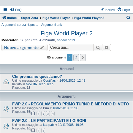
FAQ
Iscriviti
Login
Indice
Super Zeta
Figa World Player
Figa World Player 2
Argomenti senza risposta
Argomenti attivi
e
Figa World Player 2
r
c
Moderatori:
Super Zeta
,
AlexSmith
,
sandocan19
a
Cerca
Ricerca ava
Nuovo argomento
1
2
Prossimo
85 argomenti
Annunci
Chi premiamo quest'anno?
Ultimo messaggio da
Costiñas
«
14/07/2026, 12:49
Inviato in
New Ifix Tcen Tcen
Risposte:
13
Argomenti
FWP 2.0 - REGOLAMENTO PRIMO TURNO E METODO DI VOTO
Ultimo messaggio da
Pim
«
10/02/2010, 21:09
Risposte:
56
1
2
3
4
FWP 2.0 - LE PARTECIPANTI E I GIRONI
Ultimo messaggio da
kappabi
«
10/11/2008, 19:05
Risposte:
16
1
2