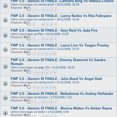
FWP 2.0 - 16esimi DI FINALE -Carmella Bing Vs Rebeca Linares
Ultimo messaggio da
sandocan19
«
26/11/2008, 15:29
Risposte:
95
1
4
5
6
7
…
FWP 2.0 - 16esimi DI FINALE - Lanny Barbie Vs Rita Faltoyano
Ultimo messaggio da
sandocan19
«
26/11/2008, 15:28
Risposte:
91
1
4
5
6
7
…
FWP 2.0 - 16esimi DI FINALE - Amy Reid Vs Jada Fire
Ultimo messaggio da
Pim
«
21/11/2008, 23:25
Risposte:
96
1
4
5
6
7
…
FWP 2.0 - 16esimi DI FINALE - Laura Lion Vs Teagan Presley
Ultimo messaggio da
sandocan19
«
21/11/2008, 23:25
Risposte:
82
1
2
3
4
5
6
FWP 2.0 - 16esimi DI FINALE -Simony Diamond Vs Sandra
Romain
Ultimo messaggio da
gege_63
«
21/11/2008, 16:20
Risposte:
86
1
2
3
4
5
6
FWP 2.0 - 16esimi DI FINALE - Julia Bond Vs Angel Dark
Ultimo messaggio da
sandocan19
«
21/11/2008, 15:54
Risposte:
86
1
2
3
4
5
6
FWP 2.0 - 16esimi DI FINALE - Belladonna Vs Audrey Hollander
Ultimo messaggio da
phoenix
«
17/11/2008, 1:52
Risposte:
95
1
4
5
6
7
…
FWP 2.0 - 16esimi DI FINALE - Monica Mattos Vs Amber Rayne
Ultimo messaggio da
Dede
«
17/11/2008, 0:40
Risposte:
90
1
4
5
6
7