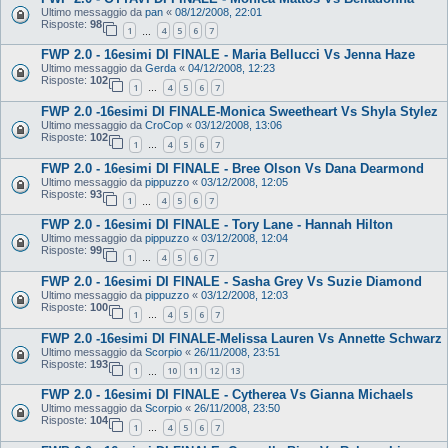
Ultimo messaggio da
pan
«
08/12/2008, 22:01
Risposte:
98
1
4
5
6
7
…
FWP 2.0 - 16esimi DI FINALE - Maria Bellucci Vs Jenna Haze
Ultimo messaggio da
Gerda
«
04/12/2008, 12:23
Risposte:
102
1
4
5
6
7
…
FWP 2.0 -16esimi DI FINALE-Monica Sweetheart Vs Shyla Stylez
Ultimo messaggio da
CroCop
«
03/12/2008, 13:06
Risposte:
102
1
4
5
6
7
…
FWP 2.0 - 16esimi DI FINALE - Bree Olson Vs Dana Dearmond
Ultimo messaggio da
pippuzzo
«
03/12/2008, 12:05
Risposte:
93
1
4
5
6
7
…
FWP 2.0 - 16esimi DI FINALE - Tory Lane - Hannah Hilton
Ultimo messaggio da
pippuzzo
«
03/12/2008, 12:04
Risposte:
99
1
4
5
6
7
…
FWP 2.0 - 16esimi DI FINALE - Sasha Grey Vs Suzie Diamond
Ultimo messaggio da
pippuzzo
«
03/12/2008, 12:03
Risposte:
100
1
4
5
6
7
…
FWP 2.0 -16esimi DI FINALE-Melissa Lauren Vs Annette Schwarz
Ultimo messaggio da
Scorpio
«
26/11/2008, 23:51
Risposte:
193
1
10
11
12
13
…
FWP 2.0 - 16esimi DI FINALE - Cytherea Vs Gianna Michaels
Ultimo messaggio da
Scorpio
«
26/11/2008, 23:50
Risposte:
104
1
4
5
6
7
…