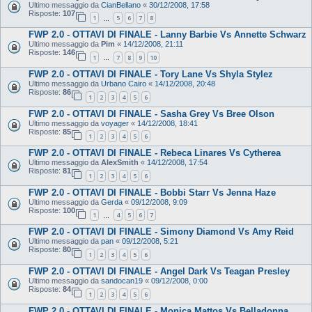
Ultimo messaggio da
CianBellano
«
30/12/2008, 17:58
Risposte:
107
1
5
6
7
8
…
FWP 2.0 - OTTAVI DI FINALE - Lanny Barbie Vs Annette Schwarz
Ultimo messaggio da
Pim
«
14/12/2008, 21:11
Risposte:
146
1
7
8
9
10
…
FWP 2.0 - OTTAVI DI FINALE - Tory Lane Vs Shyla Stylez
Ultimo messaggio da
Urbano Cairo
«
14/12/2008, 20:48
Risposte:
86
1
2
3
4
5
6
FWP 2.0 - OTTAVI DI FINALE - Sasha Grey Vs Bree Olson
Ultimo messaggio da
voyager
«
14/12/2008, 18:41
Risposte:
85
1
2
3
4
5
6
FWP 2.0 - OTTAVI DI FINALE - Rebeca Linares Vs Cytherea
Ultimo messaggio da
AlexSmith
«
14/12/2008, 17:54
Risposte:
81
1
2
3
4
5
6
FWP 2.0 - OTTAVI DI FINALE - Bobbi Starr Vs Jenna Haze
Ultimo messaggio da
Gerda
«
09/12/2008, 9:09
Risposte:
100
1
4
5
6
7
…
FWP 2.0 - OTTAVI DI FINALE - Simony Diamond Vs Amy Reid
Ultimo messaggio da
pan
«
09/12/2008, 5:21
Risposte:
80
1
2
3
4
5
6
FWP 2.0 - OTTAVI DI FINALE - Angel Dark Vs Teagan Presley
Ultimo messaggio da
sandocan19
«
09/12/2008, 0:00
Risposte:
84
1
2
3
4
5
6
FWP 2.0 - OTTAVI DI FINALE - Monica Mattos Vs Belladonna