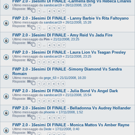
FWP 2.0 - 16esimi DI FINALE -Carmella Bing Vs Rebeca Linares
Ultimo messaggio da
sandocan19
«
26/11/2008, 15:29
Risposte:
95
1
4
5
6
7
…
FWP 2.0 - 16esimi DI FINALE - Lanny Barbie Vs Rita Faltoyano
Ultimo messaggio da
sandocan19
«
26/11/2008, 15:28
Risposte:
91
1
4
5
6
7
…
FWP 2.0 - 16esimi DI FINALE - Amy Reid Vs Jada Fire
Ultimo messaggio da
Pim
«
21/11/2008, 23:25
Risposte:
96
1
4
5
6
7
…
FWP 2.0 - 16esimi DI FINALE - Laura Lion Vs Teagan Presley
Ultimo messaggio da
sandocan19
«
21/11/2008, 23:25
Risposte:
82
1
2
3
4
5
6
FWP 2.0 - 16esimi DI FINALE -Simony Diamond Vs Sandra
Romain
Ultimo messaggio da
gege_63
«
21/11/2008, 16:20
Risposte:
86
1
2
3
4
5
6
FWP 2.0 - 16esimi DI FINALE - Julia Bond Vs Angel Dark
Ultimo messaggio da
sandocan19
«
21/11/2008, 15:54
Risposte:
86
1
2
3
4
5
6
FWP 2.0 - 16esimi DI FINALE - Belladonna Vs Audrey Hollander
Ultimo messaggio da
phoenix
«
17/11/2008, 1:52
Risposte:
95
1
4
5
6
7
…
FWP 2.0 - 16esimi DI FINALE - Monica Mattos Vs Amber Rayne
Ultimo messaggio da
Dede
«
17/11/2008, 0:40
Risposte:
90
1
4
5
6
7