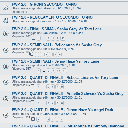
FWP 2.0 - GIRONI SECONDO TURNO
Ultimo messaggio da
Ballman
«
31/10/2008, 15:39
Risposte:
1
FWP 2.0 - REGOLAMENTO SECONDO TURNO
Ultimo messaggio da
sandocan19
«
19/10/2008, 14:16
FWP 2.0 - FINALISSIMA - Sasha Grey Vs Tory Lane
Ultimo messaggio da
CianBellano
«
20/01/2009, 3:02
Risposte:
141
1
7
8
9
10
…
FWP 2.0 - SEMIFINALI - Belladonna Vs Sasha Grey
Ultimo messaggio da
Pim
«
15/01/2009, 16:55
Risposte:
88
1
2
3
4
5
6
FWP 2.0 - SEMIFINALI - Jenna Haze Vs Tory Lane
Ultimo messaggio da
dada
«
15/01/2009, 1:16
Risposte:
157
1
8
9
10
11
…
FWP 2.0 - QUARTI DI FINALE - Rebeca Linares Vs Tory Lane
Ultimo messaggio da
red8man
«
30/12/2008, 21:55
Risposte:
117
1
5
6
7
8
…
FWP 2.0 - QUARTI DI FINALE - Annette Schwarz Vs Sasha Grey
Ultimo messaggio da
red8man
«
30/12/2008, 21:51
Risposte:
115
1
5
6
7
8
…
FWP 2.0 - QUARTI DI FINALE - Jenna Haze Vs Angel Dark
Ultimo messaggio da
CianBellano
«
30/12/2008, 17:59
Risposte:
111
1
5
6
7
8
…
FWP 2.0 - QUARTI DI FINALE - Belladonna Vs Simony Diamond