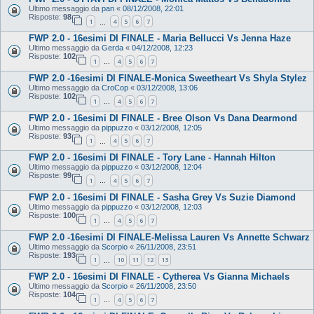
Ultimo messaggio da
pan
«
08/12/2008, 22:01
Risposte:
98
1
4
5
6
7
…
FWP 2.0 - 16esimi DI FINALE - Maria Bellucci Vs Jenna Haze
Ultimo messaggio da
Gerda
«
04/12/2008, 12:23
Risposte:
102
1
4
5
6
7
…
FWP 2.0 -16esimi DI FINALE-Monica Sweetheart Vs Shyla Stylez
Ultimo messaggio da
CroCop
«
03/12/2008, 13:06
Risposte:
102
1
4
5
6
7
…
FWP 2.0 - 16esimi DI FINALE - Bree Olson Vs Dana Dearmond
Ultimo messaggio da
pippuzzo
«
03/12/2008, 12:05
Risposte:
93
1
4
5
6
7
…
FWP 2.0 - 16esimi DI FINALE - Tory Lane - Hannah Hilton
Ultimo messaggio da
pippuzzo
«
03/12/2008, 12:04
Risposte:
99
1
4
5
6
7
…
FWP 2.0 - 16esimi DI FINALE - Sasha Grey Vs Suzie Diamond
Ultimo messaggio da
pippuzzo
«
03/12/2008, 12:03
Risposte:
100
1
4
5
6
7
…
FWP 2.0 -16esimi DI FINALE-Melissa Lauren Vs Annette Schwarz
Ultimo messaggio da
Scorpio
«
26/11/2008, 23:51
Risposte:
193
1
10
11
12
13
…
FWP 2.0 - 16esimi DI FINALE - Cytherea Vs Gianna Michaels
Ultimo messaggio da
Scorpio
«
26/11/2008, 23:50
Risposte:
104
1
4
5
6
7
…