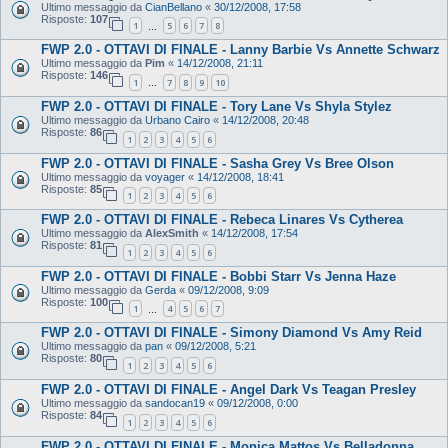
Ultimo messaggio da
CianBellano
«
30/12/2008, 17:58
Risposte:
107
1
5
6
7
8
…
FWP 2.0 - OTTAVI DI FINALE - Lanny Barbie Vs Annette Schwarz
Ultimo messaggio da
Pim
«
14/12/2008, 21:11
Risposte:
146
1
7
8
9
10
…
FWP 2.0 - OTTAVI DI FINALE - Tory Lane Vs Shyla Stylez
Ultimo messaggio da
Urbano Cairo
«
14/12/2008, 20:48
Risposte:
86
1
2
3
4
5
6
FWP 2.0 - OTTAVI DI FINALE - Sasha Grey Vs Bree Olson
Ultimo messaggio da
voyager
«
14/12/2008, 18:41
Risposte:
85
1
2
3
4
5
6
FWP 2.0 - OTTAVI DI FINALE - Rebeca Linares Vs Cytherea
Ultimo messaggio da
AlexSmith
«
14/12/2008, 17:54
Risposte:
81
1
2
3
4
5
6
FWP 2.0 - OTTAVI DI FINALE - Bobbi Starr Vs Jenna Haze
Ultimo messaggio da
Gerda
«
09/12/2008, 9:09
Risposte:
100
1
4
5
6
7
…
FWP 2.0 - OTTAVI DI FINALE - Simony Diamond Vs Amy Reid
Ultimo messaggio da
pan
«
09/12/2008, 5:21
Risposte:
80
1
2
3
4
5
6
FWP 2.0 - OTTAVI DI FINALE - Angel Dark Vs Teagan Presley
Ultimo messaggio da
sandocan19
«
09/12/2008, 0:00
Risposte:
84
1
2
3
4
5
6
FWP 2.0 - OTTAVI DI FINALE - Monica Mattos Vs Belladonna