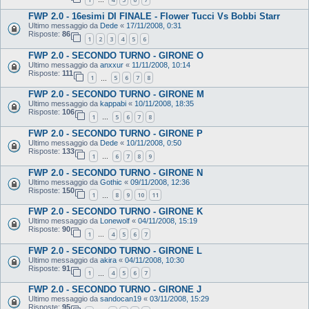
…
FWP 2.0 - 16esimi DI FINALE - Flower Tucci Vs Bobbi Starr
Ultimo messaggio da
Dede
«
17/11/2008, 0:31
Risposte:
86
1
2
3
4
5
6
FWP 2.0 - SECONDO TURNO - GIRONE O
Ultimo messaggio da
anxxur
«
11/11/2008, 10:14
Risposte:
111
1
5
6
7
8
…
FWP 2.0 - SECONDO TURNO - GIRONE M
Ultimo messaggio da
kappabi
«
10/11/2008, 18:35
Risposte:
106
1
5
6
7
8
…
FWP 2.0 - SECONDO TURNO - GIRONE P
Ultimo messaggio da
Dede
«
10/11/2008, 0:50
Risposte:
133
1
6
7
8
9
…
FWP 2.0 - SECONDO TURNO - GIRONE N
Ultimo messaggio da
Gothic
«
09/11/2008, 12:36
Risposte:
150
1
8
9
10
11
…
FWP 2.0 - SECONDO TURNO - GIRONE K
Ultimo messaggio da
Lonewolf
«
04/11/2008, 15:19
Risposte:
90
1
4
5
6
7
…
FWP 2.0 - SECONDO TURNO - GIRONE L
Ultimo messaggio da
akira
«
04/11/2008, 10:30
Risposte:
91
1
4
5
6
7
…
FWP 2.0 - SECONDO TURNO - GIRONE J
Ultimo messaggio da
sandocan19
«
03/11/2008, 15:29
Risposte:
95