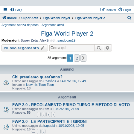
FAQ
Iscriviti
Login
Indice
Super Zeta
Figa World Player
Figa World Player 2
Argomenti senza risposta
Argomenti attivi
e
Figa World Player 2
r
c
Moderatori:
Super Zeta
,
AlexSmith
,
sandocan19
a
Cerca
Ricerca ava
Nuovo argomento
1
2
Prossimo
85 argomenti
Annunci
Chi premiamo quest'anno?
Ultimo messaggio da
Costiñas
«
14/07/2026, 12:49
Inviato in
New Ifix Tcen Tcen
Risposte:
13
Argomenti
FWP 2.0 - REGOLAMENTO PRIMO TURNO E METODO DI VOTO
Ultimo messaggio da
Pim
«
10/02/2010, 21:09
Risposte:
56
1
2
3
4
FWP 2.0 - LE PARTECIPANTI E I GIRONI
Ultimo messaggio da
kappabi
«
10/11/2008, 19:05
Risposte:
16
1
2