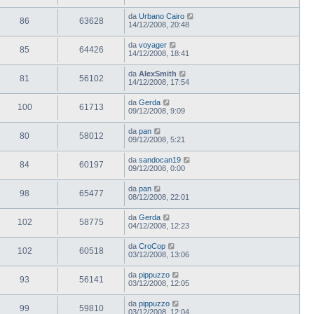
da
Urbano Cairo
86
63628
14/12/2008, 20:48
da
voyager
85
64426
14/12/2008, 18:41
da
AlexSmith
81
56102
14/12/2008, 17:54
da
Gerda
100
61713
09/12/2008, 9:09
da
pan
80
58012
09/12/2008, 5:21
da
sandocan19
84
60197
09/12/2008, 0:00
da
pan
98
65477
08/12/2008, 22:01
da
Gerda
102
58775
04/12/2008, 12:23
da
CroCop
102
60518
03/12/2008, 13:06
da
pippuzzo
93
56141
03/12/2008, 12:05
da
pippuzzo
99
59810
03/12/2008, 12:04