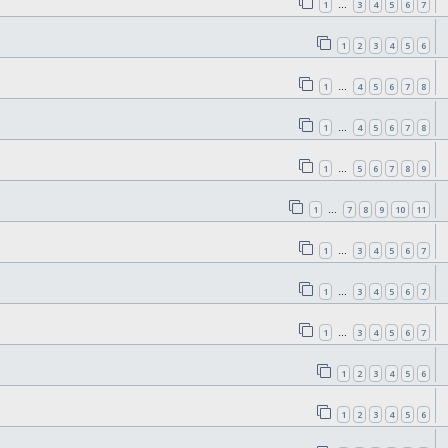
1
3
4
5
6
7
…
1
2
3
4
5
6
1
4
5
6
7
8
…
1
4
5
6
7
8
…
1
5
6
7
8
9
…
1
7
8
9
10
11
…
1
3
4
5
6
7
…
1
3
4
5
6
7
…
1
3
4
5
6
7
…
1
2
3
4
5
6
1
2
3
4
5
6