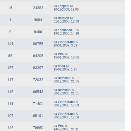
da
kappabi
16
24383
10/11/2008, 19:05
da
Ballman
1
9684
31/10/2008, 15:39
da
sandocan19
0
8466
19/10/2008, 14:16
da
CianBellano
141
98755
20/01/2009, 3:02
da
Pim
88
64206
15/01/2009, 16:55
da
dada
157
83397
15/01/2009, 1:16
da
red8man
117
72032
30/12/2008, 21:55
da
red8man
115
69543
30/12/2008, 21:51
da
CianBellano
111
71401
30/12/2008, 17:59
da
CianBellano
107
69191
30/12/2008, 17:58
da
Pim
146
78660
14/12/2008, 21:11