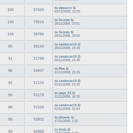
da
pippuzzo
100
57426
03/12/2008, 12:03
da
Scorpio
193
79516
26/11/2008, 23:51
da
Scorpio
104
58786
26/11/2008, 23:50
da
sandocan19
95
58143
26/11/2008, 15:29
da
sandocan19
91
51769
26/11/2008, 15:28
da
Pim
96
54447
21/11/2008, 23:25
da
sandocan19
82
51134
21/11/2008, 23:25
da
gege_63
86
53178
21/11/2008, 16:20
da
sandocan19
86
52109
21/11/2008, 15:54
da
phoenix
95
52832
17/11/2008, 1:52
da
Dede
90
55958
17/11/2008, 0:40