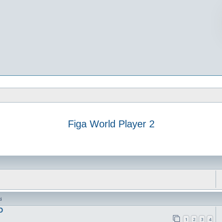
Figa World Player 2
vanzata
i
O
1
2
3
4