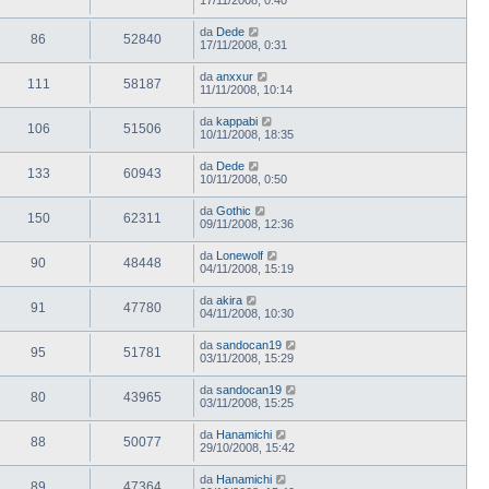
da
Dede
86
52840
17/11/2008, 0:31
da
anxxur
111
58187
11/11/2008, 10:14
da
kappabi
106
51506
10/11/2008, 18:35
da
Dede
133
60943
10/11/2008, 0:50
da
Gothic
150
62311
09/11/2008, 12:36
da
Lonewolf
90
48448
04/11/2008, 15:19
da
akira
91
47780
04/11/2008, 10:30
da
sandocan19
95
51781
03/11/2008, 15:29
da
sandocan19
80
43965
03/11/2008, 15:25
da
Hanamichi
88
50077
29/10/2008, 15:42
da
Hanamichi
89
47364