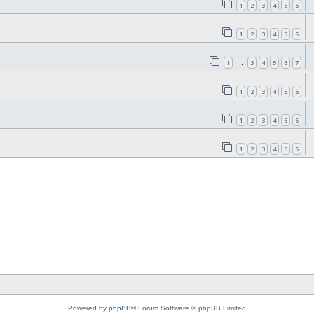
1
2
3
4
5
6
1
2
3
4
5
6
1
3
4
5
6
7
…
1
2
3
4
5
6
1
2
3
4
5
6
1
2
3
4
5
6
Powered by
phpBB
® Forum Software © phpBB Limited