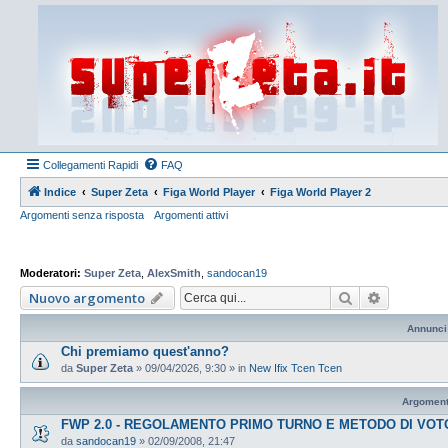
Collegamenti Rapidi
FAQ
Indice
Super Zeta
Figa World Player
Figa World Player 2
Argomenti senza risposta
Argomenti attivi
Moderatori:
Super Zeta
,
AlexSmith
,
sandocan19
Cerca
Ricerca a
Nuovo argomento
Annunci
Chi premiamo quest'anno?
da
Super Zeta
»
09/04/2026, 9:30
» in
New Ifix Tcen Tcen
Argoment
FWP 2.0 - REGOLAMENTO PRIMO TURNO E METODO DI VOT
da
sandocan19
»
02/09/2008, 21:47