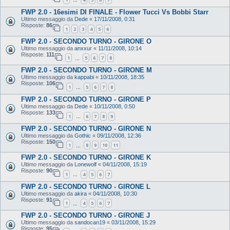
…
FWP 2.0 - 16esimi DI FINALE - Flower Tucci Vs Bobbi Starr
Ultimo messaggio da
Dede
«
17/11/2008, 0:31
Risposte:
86
1
2
3
4
5
6
FWP 2.0 - SECONDO TURNO - GIRONE O
Ultimo messaggio da
anxxur
«
11/11/2008, 10:14
Risposte:
111
1
5
6
7
8
…
FWP 2.0 - SECONDO TURNO - GIRONE M
Ultimo messaggio da
kappabi
«
10/11/2008, 18:35
Risposte:
106
1
5
6
7
8
…
FWP 2.0 - SECONDO TURNO - GIRONE P
Ultimo messaggio da
Dede
«
10/11/2008, 0:50
Risposte:
133
1
6
7
8
9
…
FWP 2.0 - SECONDO TURNO - GIRONE N
Ultimo messaggio da
Gothic
«
09/11/2008, 12:36
Risposte:
150
1
8
9
10
11
…
FWP 2.0 - SECONDO TURNO - GIRONE K
Ultimo messaggio da
Lonewolf
«
04/11/2008, 15:19
Risposte:
90
1
4
5
6
7
…
FWP 2.0 - SECONDO TURNO - GIRONE L
Ultimo messaggio da
akira
«
04/11/2008, 10:30
Risposte:
91
1
4
5
6
7
…
FWP 2.0 - SECONDO TURNO - GIRONE J
Ultimo messaggio da
sandocan19
«
03/11/2008, 15:29
Risposte:
95