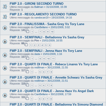
FWP 2.0 - GIRONI SECONDO TURNO
Ultimo messaggio da
Ballman
«
31/10/2008, 15:39
Risposte:
1
FWP 2.0 - REGOLAMENTO SECONDO TURNO
Ultimo messaggio da
sandocan19
«
19/10/2008, 14:16
FWP 2.0 - FINALISSIMA - Sasha Grey Vs Tory Lane
Ultimo messaggio da
CianBellano
«
20/01/2009, 3:02
Risposte:
141
1
7
8
9
10
…
FWP 2.0 - SEMIFINALI - Belladonna Vs Sasha Grey
Ultimo messaggio da
Pim
«
15/01/2009, 16:55
Risposte:
88
1
2
3
4
5
6
FWP 2.0 - SEMIFINALI - Jenna Haze Vs Tory Lane
Ultimo messaggio da
dada
«
15/01/2009, 1:16
Risposte:
157
1
8
9
10
11
…
FWP 2.0 - QUARTI DI FINALE - Rebeca Linares Vs Tory Lane
Ultimo messaggio da
red8man
«
30/12/2008, 21:55
Risposte:
117
1
5
6
7
8
…
FWP 2.0 - QUARTI DI FINALE - Annette Schwarz Vs Sasha Grey
Ultimo messaggio da
red8man
«
30/12/2008, 21:51
Risposte:
115
1
5
6
7
8
…
FWP 2.0 - QUARTI DI FINALE - Jenna Haze Vs Angel Dark
Ultimo messaggio da
CianBellano
«
30/12/2008, 17:59
Risposte:
111
1
5
6
7
8
…
FWP 2.0 - QUARTI DI FINALE - Belladonna Vs Simony Diamond