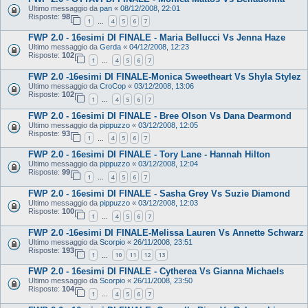
Ultimo messaggio da
pan
«
08/12/2008, 22:01
Risposte:
98
1
4
5
6
7
…
FWP 2.0 - 16esimi DI FINALE - Maria Bellucci Vs Jenna Haze
Ultimo messaggio da
Gerda
«
04/12/2008, 12:23
Risposte:
102
1
4
5
6
7
…
FWP 2.0 -16esimi DI FINALE-Monica Sweetheart Vs Shyla Stylez
Ultimo messaggio da
CroCop
«
03/12/2008, 13:06
Risposte:
102
1
4
5
6
7
…
FWP 2.0 - 16esimi DI FINALE - Bree Olson Vs Dana Dearmond
Ultimo messaggio da
pippuzzo
«
03/12/2008, 12:05
Risposte:
93
1
4
5
6
7
…
FWP 2.0 - 16esimi DI FINALE - Tory Lane - Hannah Hilton
Ultimo messaggio da
pippuzzo
«
03/12/2008, 12:04
Risposte:
99
1
4
5
6
7
…
FWP 2.0 - 16esimi DI FINALE - Sasha Grey Vs Suzie Diamond
Ultimo messaggio da
pippuzzo
«
03/12/2008, 12:03
Risposte:
100
1
4
5
6
7
…
FWP 2.0 -16esimi DI FINALE-Melissa Lauren Vs Annette Schwarz
Ultimo messaggio da
Scorpio
«
26/11/2008, 23:51
Risposte:
193
1
10
11
12
13
…
FWP 2.0 - 16esimi DI FINALE - Cytherea Vs Gianna Michaels
Ultimo messaggio da
Scorpio
«
26/11/2008, 23:50
Risposte:
104
1
4
5
6
7
…