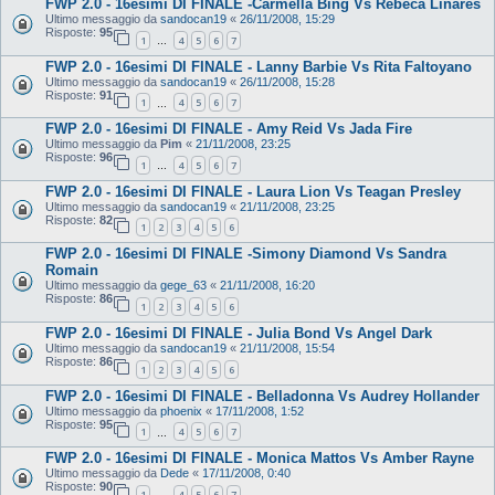
FWP 2.0 - 16esimi DI FINALE -Carmella Bing Vs Rebeca Linares
Ultimo messaggio da
sandocan19
«
26/11/2008, 15:29
Risposte:
95
1
4
5
6
7
…
FWP 2.0 - 16esimi DI FINALE - Lanny Barbie Vs Rita Faltoyano
Ultimo messaggio da
sandocan19
«
26/11/2008, 15:28
Risposte:
91
1
4
5
6
7
…
FWP 2.0 - 16esimi DI FINALE - Amy Reid Vs Jada Fire
Ultimo messaggio da
Pim
«
21/11/2008, 23:25
Risposte:
96
1
4
5
6
7
…
FWP 2.0 - 16esimi DI FINALE - Laura Lion Vs Teagan Presley
Ultimo messaggio da
sandocan19
«
21/11/2008, 23:25
Risposte:
82
1
2
3
4
5
6
FWP 2.0 - 16esimi DI FINALE -Simony Diamond Vs Sandra
Romain
Ultimo messaggio da
gege_63
«
21/11/2008, 16:20
Risposte:
86
1
2
3
4
5
6
FWP 2.0 - 16esimi DI FINALE - Julia Bond Vs Angel Dark
Ultimo messaggio da
sandocan19
«
21/11/2008, 15:54
Risposte:
86
1
2
3
4
5
6
FWP 2.0 - 16esimi DI FINALE - Belladonna Vs Audrey Hollander
Ultimo messaggio da
phoenix
«
17/11/2008, 1:52
Risposte:
95
1
4
5
6
7
…
FWP 2.0 - 16esimi DI FINALE - Monica Mattos Vs Amber Rayne
Ultimo messaggio da
Dede
«
17/11/2008, 0:40
Risposte:
90
1
4
5
6
7