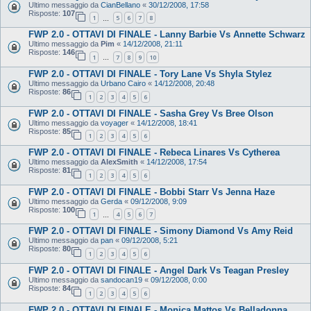
Ultimo messaggio da
CianBellano
«
30/12/2008, 17:58
Risposte:
107
1
5
6
7
8
…
FWP 2.0 - OTTAVI DI FINALE - Lanny Barbie Vs Annette Schwarz
Ultimo messaggio da
Pim
«
14/12/2008, 21:11
Risposte:
146
1
7
8
9
10
…
FWP 2.0 - OTTAVI DI FINALE - Tory Lane Vs Shyla Stylez
Ultimo messaggio da
Urbano Cairo
«
14/12/2008, 20:48
Risposte:
86
1
2
3
4
5
6
FWP 2.0 - OTTAVI DI FINALE - Sasha Grey Vs Bree Olson
Ultimo messaggio da
voyager
«
14/12/2008, 18:41
Risposte:
85
1
2
3
4
5
6
FWP 2.0 - OTTAVI DI FINALE - Rebeca Linares Vs Cytherea
Ultimo messaggio da
AlexSmith
«
14/12/2008, 17:54
Risposte:
81
1
2
3
4
5
6
FWP 2.0 - OTTAVI DI FINALE - Bobbi Starr Vs Jenna Haze
Ultimo messaggio da
Gerda
«
09/12/2008, 9:09
Risposte:
100
1
4
5
6
7
…
FWP 2.0 - OTTAVI DI FINALE - Simony Diamond Vs Amy Reid
Ultimo messaggio da
pan
«
09/12/2008, 5:21
Risposte:
80
1
2
3
4
5
6
FWP 2.0 - OTTAVI DI FINALE - Angel Dark Vs Teagan Presley
Ultimo messaggio da
sandocan19
«
09/12/2008, 0:00
Risposte:
84
1
2
3
4
5
6
FWP 2.0 - OTTAVI DI FINALE - Monica Mattos Vs Belladonna