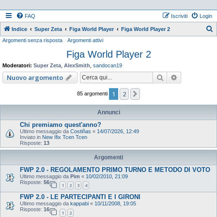
FAQ
Iscriviti
Login
Indice
Super Zeta
Figa World Player
Figa World Player 2
Argomenti senza risposta
Argomenti attivi
e
Figa World Player 2
r
c
Moderatori:
Super Zeta
,
AlexSmith
,
sandocan19
a
Cerca
Ricerca ava
Nuovo argomento
1
2
Prossimo
85 argomenti
Annunci
Chi premiamo quest'anno?
Ultimo messaggio da
Costiñas
«
14/07/2026, 12:49
Inviato in
New Ifix Tcen Tcen
Risposte:
13
Argomenti
FWP 2.0 - REGOLAMENTO PRIMO TURNO E METODO DI VOTO
Ultimo messaggio da
Pim
«
10/02/2010, 21:09
Risposte:
56
1
2
3
4
FWP 2.0 - LE PARTECIPANTI E I GIRONI
Ultimo messaggio da
kappabi
«
10/11/2008, 19:05
Risposte:
16
1
2