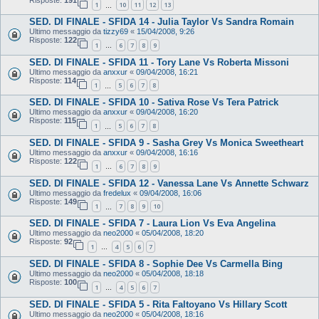
1
10
11
12
13
…
SED. DI FINALE - SFIDA 14 - Julia Taylor Vs Sandra Romain
Ultimo messaggio da
tizzy69
«
15/04/2008, 9:26
Risposte:
122
1
6
7
8
9
…
SED. DI FINALE - SFIDA 11 - Tory Lane Vs Roberta Missoni
Ultimo messaggio da
anxxur
«
09/04/2008, 16:21
Risposte:
114
1
5
6
7
8
…
SED. DI FINALE - SFIDA 10 - Sativa Rose Vs Tera Patrick
Ultimo messaggio da
anxxur
«
09/04/2008, 16:20
Risposte:
115
1
5
6
7
8
…
SED. DI FINALE - SFIDA 9 - Sasha Grey Vs Monica Sweetheart
Ultimo messaggio da
anxxur
«
09/04/2008, 16:16
Risposte:
122
1
6
7
8
9
…
SED. DI FINALE - SFIDA 12 - Vanessa Lane Vs Annette Schwarz
Ultimo messaggio da
fredelux
«
09/04/2008, 16:06
Risposte:
149
1
7
8
9
10
…
SED. DI FINALE - SFIDA 7 - Laura Lion Vs Eva Angelina
Ultimo messaggio da
neo2000
«
05/04/2008, 18:20
Risposte:
92
1
4
5
6
7
…
SED. DI FINALE - SFIDA 8 - Sophie Dee Vs Carmella Bing
Ultimo messaggio da
neo2000
«
05/04/2008, 18:18
Risposte:
100
1
4
5
6
7
…
SED. DI FINALE - SFIDA 5 - Rita Faltoyano Vs Hillary Scott
Ultimo messaggio da
neo2000
«
05/04/2008, 18:16