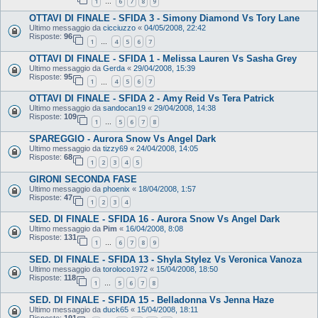
1
6
7
8
9
…
OTTAVI DI FINALE - SFIDA 3 - Simony Diamond Vs Tory Lane
Ultimo messaggio da
cicciuzzo
«
04/05/2008, 22:42
Risposte:
96
1
4
5
6
7
…
OTTAVI DI FINALE - SFIDA 1 - Melissa Lauren Vs Sasha Grey
Ultimo messaggio da
Gerda
«
29/04/2008, 15:39
Risposte:
95
1
4
5
6
7
…
OTTAVI DI FINALE - SFIDA 2 - Amy Reid Vs Tera Patrick
Ultimo messaggio da
sandocan19
«
29/04/2008, 14:38
Risposte:
109
1
5
6
7
8
…
SPAREGGIO - Aurora Snow Vs Angel Dark
Ultimo messaggio da
tizzy69
«
24/04/2008, 14:05
Risposte:
68
1
2
3
4
5
GIRONI SECONDA FASE
Ultimo messaggio da
phoenix
«
18/04/2008, 1:57
Risposte:
47
1
2
3
4
SED. DI FINALE - SFIDA 16 - Aurora Snow Vs Angel Dark
Ultimo messaggio da
Pim
«
16/04/2008, 8:08
Risposte:
131
1
6
7
8
9
…
SED. DI FINALE - SFIDA 13 - Shyla Stylez Vs Veronica Vanoza
Ultimo messaggio da
toroloco1972
«
15/04/2008, 18:50
Risposte:
118
1
5
6
7
8
…
SED. DI FINALE - SFIDA 15 - Belladonna Vs Jenna Haze
Ultimo messaggio da
duck65
«
15/04/2008, 18:11
Risposte:
191