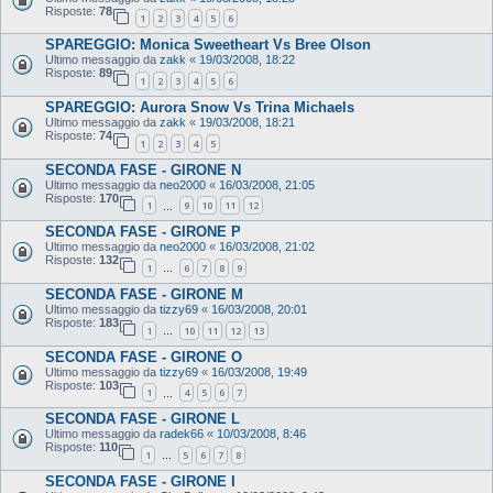
Risposte:
78
1
2
3
4
5
6
SPAREGGIO: Monica Sweetheart Vs Bree Olson
Ultimo messaggio da
zakk
«
19/03/2008, 18:22
Risposte:
89
1
2
3
4
5
6
SPAREGGIO: Aurora Snow Vs Trina Michaels
Ultimo messaggio da
zakk
«
19/03/2008, 18:21
Risposte:
74
1
2
3
4
5
SECONDA FASE - GIRONE N
Ultimo messaggio da
neo2000
«
16/03/2008, 21:05
Risposte:
170
1
9
10
11
12
…
SECONDA FASE - GIRONE P
Ultimo messaggio da
neo2000
«
16/03/2008, 21:02
Risposte:
132
1
6
7
8
9
…
SECONDA FASE - GIRONE M
Ultimo messaggio da
tizzy69
«
16/03/2008, 20:01
Risposte:
183
1
10
11
12
13
…
SECONDA FASE - GIRONE O
Ultimo messaggio da
tizzy69
«
16/03/2008, 19:49
Risposte:
103
1
4
5
6
7
…
SECONDA FASE - GIRONE L
Ultimo messaggio da
radek66
«
10/03/2008, 8:46
Risposte:
110
1
5
6
7
8
…
SECONDA FASE - GIRONE I