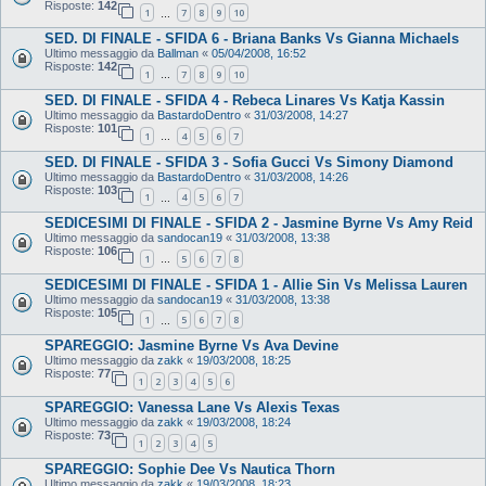
Risposte:
142
1
7
8
9
10
…
SED. DI FINALE - SFIDA 6 - Briana Banks Vs Gianna Michaels
Ultimo messaggio da
Ballman
«
05/04/2008, 16:52
Risposte:
142
1
7
8
9
10
…
SED. DI FINALE - SFIDA 4 - Rebeca Linares Vs Katja Kassin
Ultimo messaggio da
BastardoDentro
«
31/03/2008, 14:27
Risposte:
101
1
4
5
6
7
…
SED. DI FINALE - SFIDA 3 - Sofia Gucci Vs Simony Diamond
Ultimo messaggio da
BastardoDentro
«
31/03/2008, 14:26
Risposte:
103
1
4
5
6
7
…
SEDICESIMI DI FINALE - SFIDA 2 - Jasmine Byrne Vs Amy Reid
Ultimo messaggio da
sandocan19
«
31/03/2008, 13:38
Risposte:
106
1
5
6
7
8
…
SEDICESIMI DI FINALE - SFIDA 1 - Allie Sin Vs Melissa Lauren
Ultimo messaggio da
sandocan19
«
31/03/2008, 13:38
Risposte:
105
1
5
6
7
8
…
SPAREGGIO: Jasmine Byrne Vs Ava Devine
Ultimo messaggio da
zakk
«
19/03/2008, 18:25
Risposte:
77
1
2
3
4
5
6
SPAREGGIO: Vanessa Lane Vs Alexis Texas
Ultimo messaggio da
zakk
«
19/03/2008, 18:24
Risposte:
73
1
2
3
4
5
SPAREGGIO: Sophie Dee Vs Nautica Thorn
Ultimo messaggio da
zakk
«
19/03/2008, 18:23