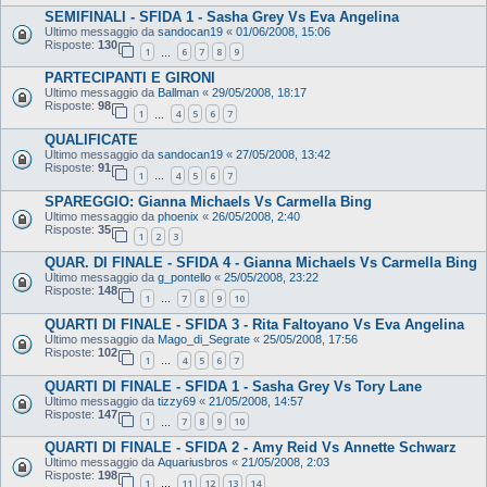
SEMIFINALI - SFIDA 1 - Sasha Grey Vs Eva Angelina
Ultimo messaggio da
sandocan19
«
01/06/2008, 15:06
Risposte:
130
1
6
7
8
9
…
PARTECIPANTI E GIRONI
Ultimo messaggio da
Ballman
«
29/05/2008, 18:17
Risposte:
98
1
4
5
6
7
…
QUALIFICATE
Ultimo messaggio da
sandocan19
«
27/05/2008, 13:42
Risposte:
91
1
4
5
6
7
…
SPAREGGIO: Gianna Michaels Vs Carmella Bing
Ultimo messaggio da
phoenix
«
26/05/2008, 2:40
Risposte:
35
1
2
3
QUAR. DI FINALE - SFIDA 4 - Gianna Michaels Vs Carmella Bing
Ultimo messaggio da
g_pontello
«
25/05/2008, 23:22
Risposte:
148
1
7
8
9
10
…
QUARTI DI FINALE - SFIDA 3 - Rita Faltoyano Vs Eva Angelina
Ultimo messaggio da
Mago_di_Segrate
«
25/05/2008, 17:56
Risposte:
102
1
4
5
6
7
…
QUARTI DI FINALE - SFIDA 1 - Sasha Grey Vs Tory Lane
Ultimo messaggio da
tizzy69
«
21/05/2008, 14:57
Risposte:
147
1
7
8
9
10
…
QUARTI DI FINALE - SFIDA 2 - Amy Reid Vs Annette Schwarz
Ultimo messaggio da
Aquariusbros
«
21/05/2008, 2:03
Risposte:
198
1
11
12
13
14
…