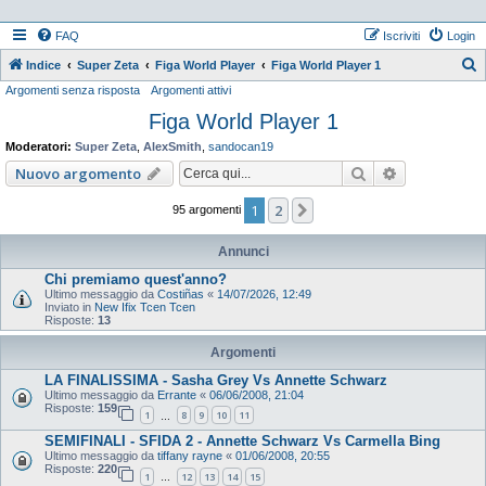
FAQ
Iscriviti
Login
Indice
Super Zeta
Figa World Player
Figa World Player 1
Argomenti senza risposta
Argomenti attivi
e
Figa World Player 1
r
c
Moderatori:
Super Zeta
,
AlexSmith
,
sandocan19
a
Cerca
Ricerca ava
Nuovo argomento
1
2
Prossimo
95 argomenti
Annunci
Chi premiamo quest'anno?
Ultimo messaggio da
Costiñas
«
14/07/2026, 12:49
Inviato in
New Ifix Tcen Tcen
Risposte:
13
Argomenti
LA FINALISSIMA - Sasha Grey Vs Annette Schwarz
Ultimo messaggio da
Errante
«
06/06/2008, 21:04
Risposte:
159
1
8
9
10
11
…
SEMIFINALI - SFIDA 2 - Annette Schwarz Vs Carmella Bing
Ultimo messaggio da
tiffany rayne
«
01/06/2008, 20:55
Risposte:
220
1
12
13
14
15
…