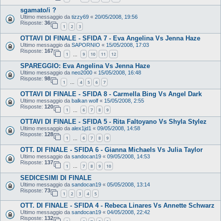
sgamato/i ?
Ultimo messaggio da
tizzy69
«
20/05/2008, 19:56
Risposte:
36
1
2
3
OTTAVI DI FINALE - SFIDA 7 - Eva Angelina Vs Jenna Haze
Ultimo messaggio da
SAPORNIO
«
15/05/2008, 17:03
Risposte:
167
1
9
10
11
12
…
SPAREGGIO: Eva Angelina Vs Jenna Haze
Ultimo messaggio da
neo2000
«
15/05/2008, 16:48
Risposte:
98
1
4
5
6
7
…
OTTAVI DI FINALE - SFIDA 8 - Carmella Bing Vs Angel Dark
Ultimo messaggio da
balkan wolf
«
15/05/2008, 2:55
Risposte:
120
1
6
7
8
9
…
OTTAVI DI FINALE - SFIDA 5 - Rita Faltoyano Vs Shyla Stylez
Ultimo messaggio da
alex1jd1
«
09/05/2008, 14:58
Risposte:
128
1
6
7
8
9
…
OTT. DI FINALE - SFIDA 6 - Gianna Michaels Vs Julia Taylor
Ultimo messaggio da
sandocan19
«
09/05/2008, 14:53
Risposte:
137
1
7
8
9
10
…
SEDICESIMI DI FINALE
Ultimo messaggio da
sandocan19
«
05/05/2008, 13:14
Risposte:
73
1
2
3
4
5
OTT. DI FINALE - SFIDA 4 - Rebeca Linares Vs Annette Schwarz
Ultimo messaggio da
sandocan19
«
04/05/2008, 22:42
Risposte:
132