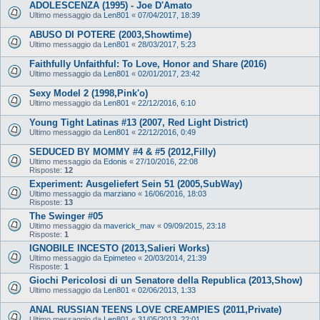
ADOLESCENZA (1995) - Joe D'Amato
Ultimo messaggio da
Len801
«
07/04/2017, 18:39
ABUSO DI POTERE (2003,Showtime)
Ultimo messaggio da
Len801
«
28/03/2017, 5:23
Faithfully Unfaithful: To Love, Honor and Share (2016)
Ultimo messaggio da
Len801
«
02/01/2017, 23:42
Sexy Model 2 (1998,Pink'o)
Ultimo messaggio da
Len801
«
22/12/2016, 6:10
Young Tight Latinas #13 (2007, Red Light District)
Ultimo messaggio da
Len801
«
22/12/2016, 0:49
SEDUCED BY MOMMY #4 & #5 (2012,Filly)
Ultimo messaggio da
Edonis
«
27/10/2016, 22:08
Risposte:
12
Experiment: Ausgeliefert Sein 51 (2005,SubWay)
Ultimo messaggio da
marziano
«
16/06/2016, 18:03
Risposte:
13
The Swinger #05
Ultimo messaggio da
maverick_mav
«
09/09/2015, 23:18
Risposte:
1
IGNOBILE INCESTO (2013,Salieri Works)
Ultimo messaggio da
Epimeteo
«
20/03/2014, 21:39
Risposte:
1
Giochi Pericolosi di un Senatore della Republica (2013,Show)
Ultimo messaggio da
Len801
«
02/06/2013, 1:33
ANAL RUSSIAN TEENS LOVE CREAMPIES (2011,Private)
Ultimo messaggio da
Len801
«
31/05/2013, 22:01