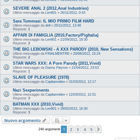
SEVERE ANAL 2 (2012,Anal Industries)
Ultimo messaggio da
Len801
«
26/11/2012, 0:43
Sara Tommasi: IL MIO PRIMO FILM HARD
Ultimo messaggio da
dell
«
25/11/2012, 13:48
Risposte:
1
AFFARI DI FAMIGLIA (2010,Factory/PigItalia)
Ultimo messaggio da
Len801
«
21/09/2012, 18:30
Risposte:
2
THE BIG LEBOWSKI - A XXX PARODY (2010, New Sensations)
Ultimo messaggio da
FINALMENTRE
«
20/08/2012, 15:24
Risposte:
2
STAR WARS XXX: A Porn Parody (2011,Vivid)
Ultimo messaggio da
Danny Fleyros
«
21/04/2012, 23:53
Risposte:
1
SLAVE OF PLEASURE (1978)
Ultimo messaggio da
Capitanvideo
«
31/03/2012, 12:17
Nazi Sexperiments
Ultimo messaggio da
Capitanvideo
«
12/03/2012, 12:01
Risposte:
3
BATMAN XXX (2010,Vivid)
Ultimo messaggio da
Len801
«
29/02/2012, 16:30
Risposte:
3
Nuovo argomento
1
2
3
4
5
Prossimo
240 argomenti