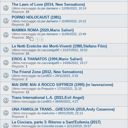
The Laws of Love (2014, New Sensations)
Ultimo messaggio da
joe damiano
«
12/09/2022, 10:14
Risposte:
10
PORNO HOLOCAUST (1981)
Ultimo messaggio da
joe damiano
«
11/09/2022, 14:12
Risposte:
10
MAMMA ROMA (2020,Mario Salieri)
Ultimo messaggio da
joe damiano
«
11/09/2022, 13:49
Risposte:
20
1
2
Le Notti Erotiche dei Morti-Viventi (1980,Stefano Film)
Ultimo messaggio da
cazzaniga90
«
21/07/2022, 19:52
Risposte:
10
EROS & THANATOS (1994,Mario Salieri)
Ultimo messaggio da
cazzaniga90
«
14/06/2022, 19:17
Risposte:
1
The Friend Zone (2012, New Sensations)
Ultimo messaggio da
Len801
«
29/11/2021, 3:16
Risposte:
2
MAI DIRE MAI A ROCCO SIFFREDI (1995) (in lavorazione)
Ultimo messaggio da
Prepuzio
«
17/10/2021, 11:15
Risposte:
12
Trans International L.A. (2021,Evil Angel)
Ultimo messaggio da
Len801
«
08/05/2021, 4:27
UNA FAMIGLIA TRANS...GRESSIVA (2018,Andy Casanova)
Ultimo messaggio da
markome
«
08/01/2020, 22:13
Risposte:
1
La Ciociara, parte 3: Ritorno a Sant'Eufemia (2017)
Ultimo messaggio da
Concetta Licata
«
11/12/2019, 19:57