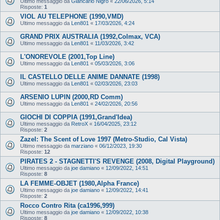
Ultimo messaggio da
Giancarlo Nigro
«
22/06/2026, 5:14
Risposte:
1
VIOL AU TELEPHONE (1990,VMD)
Ultimo messaggio da
Len801
«
17/03/2026, 4:24
GRAND PRIX AUSTRALIA (1992,Colmax, VCA)
Ultimo messaggio da
Len801
«
11/03/2026, 3:42
L'ONOREVOLE (2001,Top Line)
Ultimo messaggio da
Len801
«
05/03/2026, 3:06
IL CASTELLO DELLE ANIME DANNATE (1998)
Ultimo messaggio da
Len801
«
02/03/2026, 23:03
ARSENIO LUPIN (2000,RD Comm)
Ultimo messaggio da
Len801
«
24/02/2026, 20:56
GIOCHI DI COPPIA (1991,Grand'Idea)
Ultimo messaggio da
RetroX
«
16/04/2025, 23:12
Risposte:
2
Zazel: The Scent of Love 1997 (Metro-Studio, Cal Vista)
Ultimo messaggio da
marziano
«
06/12/2023, 19:30
Risposte:
12
PIRATES 2 - STAGNETTI'S REVENGE (2008, Digital Playground)
Ultimo messaggio da
joe damiano
«
12/09/2022, 14:51
Risposte:
8
LA FEMME-OBJET (1980,Alpha France)
Ultimo messaggio da
joe damiano
«
12/09/2022, 14:41
Risposte:
2
Rocco Contro Rita (ca1996,999)
Ultimo messaggio da
joe damiano
«
12/09/2022, 10:38
Risposte:
8