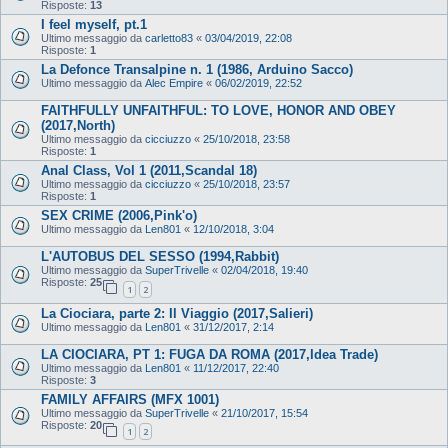
Risposte:
13
I feel myself, pt.1
Ultimo messaggio da
carletto83
«
03/04/2019, 22:08
Risposte:
1
La Defonce Transalpine n. 1 (1986, Arduino Sacco)
Ultimo messaggio da
Alec Empire
«
06/02/2019, 22:52
FAITHFULLY UNFAITHFUL: TO LOVE, HONOR AND OBEY
(2017,North)
Ultimo messaggio da
cicciuzzo
«
25/10/2018, 23:58
Risposte:
1
Anal Class, Vol 1 (2011,Scandal 18)
Ultimo messaggio da
cicciuzzo
«
25/10/2018, 23:57
Risposte:
1
SEX CRIME (2006,Pink'o)
Ultimo messaggio da
Len801
«
12/10/2018, 3:04
L'AUTOBUS DEL SESSO (1994,Rabbit)
Ultimo messaggio da
SuperTrivelle
«
02/04/2018, 19:40
Risposte:
25
1
2
La Ciociara, parte 2: Il Viaggio (2017,Salieri)
Ultimo messaggio da
Len801
«
31/12/2017, 2:14
LA CIOCIARA, PT 1: FUGA DA ROMA (2017,Idea Trade)
Ultimo messaggio da
Len801
«
11/12/2017, 22:40
Risposte:
3
FAMILY AFFAIRS (MFX 1001)
Ultimo messaggio da
SuperTrivelle
«
21/10/2017, 15:54
Risposte:
20
1
2