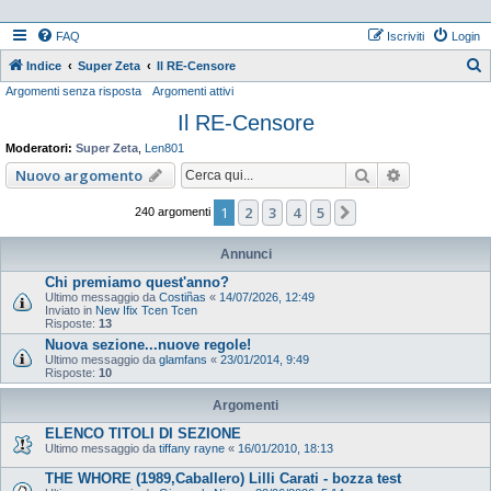
FAQ
Iscriviti
Login
Indice
Super Zeta
Il RE-Censore
Argomenti senza risposta
Argomenti attivi
e
Il RE-Censore
r
c
Moderatori:
Super Zeta
,
Len801
a
Cerca
Ricerca ava
Nuovo argomento
1
2
3
4
5
Prossimo
240 argomenti
Annunci
Chi premiamo quest'anno?
Ultimo messaggio da
Costiñas
«
14/07/2026, 12:49
Inviato in
New Ifix Tcen Tcen
Risposte:
13
Nuova sezione...nuove regole!
Ultimo messaggio da
glamfans
«
23/01/2014, 9:49
Risposte:
10
Argomenti
ELENCO TITOLI DI SEZIONE
Ultimo messaggio da
tiffany rayne
«
16/01/2010, 18:13
THE WHORE (1989,Caballero) Lilli Carati - bozza test