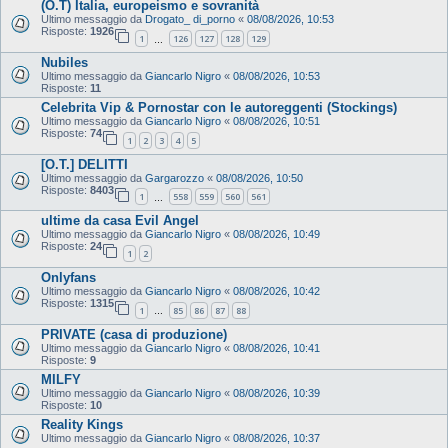
(O.T) Italia, europeismo e sovranità
Ultimo messaggio da
Drogato_ di_porno
«
08/08/2026, 10:53
Risposte:
1926
1
126
127
128
129
…
Nubiles
Ultimo messaggio da
Giancarlo Nigro
«
08/08/2026, 10:53
Risposte:
11
Celebrita Vip & Pornostar con le autoreggenti (Stockings)
Ultimo messaggio da
Giancarlo Nigro
«
08/08/2026, 10:51
Risposte:
74
1
2
3
4
5
[O.T.] DELITTI
Ultimo messaggio da
Gargarozzo
«
08/08/2026, 10:50
Risposte:
8403
1
558
559
560
561
…
ultime da casa Evil Angel
Ultimo messaggio da
Giancarlo Nigro
«
08/08/2026, 10:49
Risposte:
24
1
2
Onlyfans
Ultimo messaggio da
Giancarlo Nigro
«
08/08/2026, 10:42
Risposte:
1315
1
85
86
87
88
…
PRIVATE (casa di produzione)
Ultimo messaggio da
Giancarlo Nigro
«
08/08/2026, 10:41
Risposte:
9
MILFY
Ultimo messaggio da
Giancarlo Nigro
«
08/08/2026, 10:39
Risposte:
10
Reality Kings
Ultimo messaggio da
Giancarlo Nigro
«
08/08/2026, 10:37