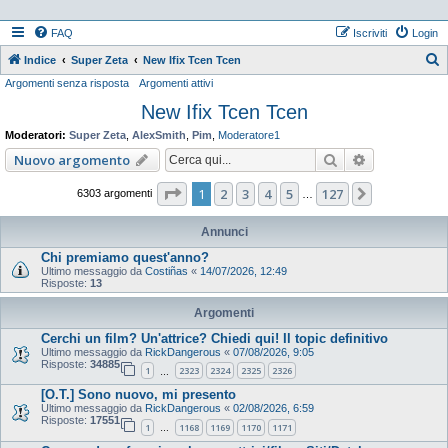
FAQ
Iscriviti
Login
Indice
Super Zeta
New Ifix Tcen Tcen
Argomenti senza risposta
Argomenti attivi
e
New Ifix Tcen Tcen
r
c
Moderatori:
Super Zeta
,
AlexSmith
,
Pim
,
Moderatore1
a
Cerca
Ricerca ava
Nuovo argomento
Pagina
1
di
127
1
2
3
4
5
127
Prossimo
6303 argomenti
…
Annunci
Chi premiamo quest'anno?
Ultimo messaggio da
Costiñas
«
14/07/2026, 12:49
Risposte:
13
Argomenti
Cerchi un film? Un'attrice? Chiedi qui! Il topic definitivo
Ultimo messaggio da
RickDangerous
«
07/08/2026, 9:05
Risposte:
34885
1
2323
2324
2325
2326
…
[O.T.] Sono nuovo, mi presento
Ultimo messaggio da
RickDangerous
«
02/08/2026, 6:59
Risposte:
17551
1
1168
1169
1170
1171
…