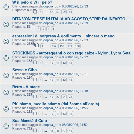
W il pelo o W il pelo?
Ultimo messaggio da
coppia_co
«
08/08/2026, 12:33
Risposte:
893
1
57
58
59
60
…
DITA VON TEESE IN ITALIA AD AGOSTO,STRIP DA INFARTO....
Ultimo messaggio da
coppia_co
«
08/08/2026, 12:29
Risposte:
51
1
2
3
4
espressioni di sorpresa & godimento... sincere o meno
Ultimo messaggio da
coppia_co
«
08/08/2026, 12:23
Risposte:
2385
1
157
158
159
160
…
STOCKINGS - autoreggenti o con reggicalze - Nylon, Lycra Seta
Ultimo messaggio da
coppia_co
«
08/08/2026, 12:22
Risposte:
183
1
10
11
12
13
…
Sesso e Cibo
Ultimo messaggio da
coppia_co
«
08/08/2026, 12:21
Risposte:
194
1
10
11
12
13
…
Retro - Vintage
Ultimo messaggio da
coppia_co
«
08/08/2026, 12:18
Risposte:
317
1
19
20
21
22
…
Più siamo, meglio stiamo (dal 3some all'orgia)
Ultimo messaggio da
coppia_co
«
08/08/2026, 11:55
Risposte:
182
1
10
11
12
13
…
Sua Maestà il Culo
Ultimo messaggio da
coppia_co
«
08/08/2026, 11:52
Risposte:
712
1
45
46
47
48
…