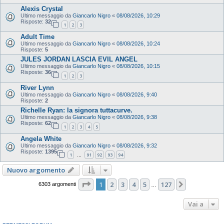
Alexis Crystal
Ultimo messaggio da
Giancarlo Nigro
«
08/08/2026, 10:29
Risposte:
32
1
2
3
Adult Time
Ultimo messaggio da
Giancarlo Nigro
«
08/08/2026, 10:24
Risposte:
5
JULES JORDAN LASCIA EVIL ANGEL
Ultimo messaggio da
Giancarlo Nigro
«
08/08/2026, 10:15
Risposte:
36
1
2
3
River Lynn
Ultimo messaggio da
Giancarlo Nigro
«
08/08/2026, 9:40
Risposte:
2
Richelle Ryan: la signora tuttacurve.
Ultimo messaggio da
Giancarlo Nigro
«
08/08/2026, 9:38
Risposte:
62
1
2
3
4
5
Angela White
Ultimo messaggio da
Giancarlo Nigro
«
08/08/2026, 9:32
Risposte:
1395
1
91
92
93
94
…
Nuovo argomento
Pagina
1
di
127
1
2
3
4
5
127
Prossimo
6303 argomenti
…
Vai a