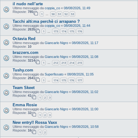
il nudo nell’arte
Ultimo messaggio da
coppia_co
«
08/08/2026, 11:49
Risposte:
785
1
50
51
52
53
…
Tacchi alti:ma perchè ci arrapano ?
Ultimo messaggio da
coppia_co
«
08/08/2026, 11:44
Risposte:
2635
1
173
174
175
176
…
Octavia Red
Ultimo messaggio da
Giancarlo Nigro
«
08/08/2026, 11:17
Risposte:
10
brazzers.com
Ultimo messaggio da
Giancarlo Nigro
«
08/08/2026, 11:08
Risposte:
3214
1
212
213
214
215
…
Tushy.com
Ultimo messaggio da
Superfissato
«
08/08/2026, 11:05
Risposte:
2641
1
174
175
176
177
…
Team Skeet
Ultimo messaggio da
Giancarlo Nigro
«
08/08/2026, 11:02
Risposte:
41
1
2
3
Emma Rosie
Ultimo messaggio da
Giancarlo Nigro
«
08/08/2026, 11:00
Risposte:
32
1
2
3
New entry!! Rossa Vaxx
Ultimo messaggio da
Giancarlo Nigro
«
08/08/2026, 10:58
Risposte:
16
1
2