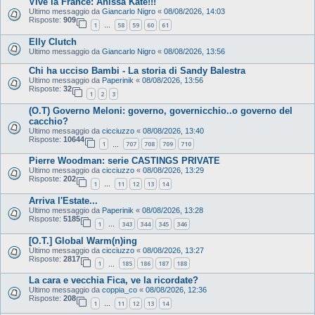
Vive la France: Anissa Kate!!!
Ultimo messaggio da
Giancarlo Nigro
«
08/08/2026, 14:03
Risposte:
909
1
58
59
60
61
…
Elly Clutch
Ultimo messaggio da
Giancarlo Nigro
«
08/08/2026, 13:56
Chi ha ucciso Bambi - La storia di Sandy Balestra
Ultimo messaggio da
Paperinik
«
08/08/2026, 13:56
Risposte:
32
1
2
3
(O.T) Governo Meloni: governo, governicchio..o governo del
cacchio?
Ultimo messaggio da
cicciuzzo
«
08/08/2026, 13:40
Risposte:
10644
1
707
708
709
710
…
Pierre Woodman: serie CASTINGS PRIVATE
Ultimo messaggio da
cicciuzzo
«
08/08/2026, 13:29
Risposte:
202
1
11
12
13
14
…
Arriva l'Estate...
Ultimo messaggio da
Paperinik
«
08/08/2026, 13:28
Risposte:
5185
1
343
344
345
346
…
[O.T.] Global Warm(n)ing
Ultimo messaggio da
cicciuzzo
«
08/08/2026, 13:27
Risposte:
2817
1
185
186
187
188
…
La cara e vecchia Fica, ve la ricordate?
Ultimo messaggio da
coppia_co
«
08/08/2026, 12:36
Risposte:
208
1
11
12
13
14
…