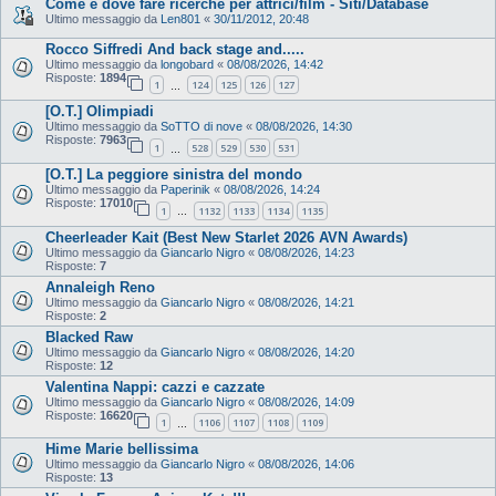
Come e dove fare ricerche per attrici/film - Siti/Database
Ultimo messaggio da
Len801
«
30/11/2012, 20:48
Rocco Siffredi And back stage and.....
Ultimo messaggio da
longobard
«
08/08/2026, 14:42
Risposte:
1894
1
124
125
126
127
…
[O.T.] Olimpiadi
Ultimo messaggio da
SoTTO di nove
«
08/08/2026, 14:30
Risposte:
7963
1
528
529
530
531
…
[O.T.] La peggiore sinistra del mondo
Ultimo messaggio da
Paperinik
«
08/08/2026, 14:24
Risposte:
17010
1
1132
1133
1134
1135
…
Cheerleader Kait (Best New Starlet 2026 AVN Awards)
Ultimo messaggio da
Giancarlo Nigro
«
08/08/2026, 14:23
Risposte:
7
Annaleigh Reno
Ultimo messaggio da
Giancarlo Nigro
«
08/08/2026, 14:21
Risposte:
2
Blacked Raw
Ultimo messaggio da
Giancarlo Nigro
«
08/08/2026, 14:20
Risposte:
12
Valentina Nappi: cazzi e cazzate
Ultimo messaggio da
Giancarlo Nigro
«
08/08/2026, 14:09
Risposte:
16620
1
1106
1107
1108
1109
…
Hime Marie bellissima
Ultimo messaggio da
Giancarlo Nigro
«
08/08/2026, 14:06
Risposte:
13