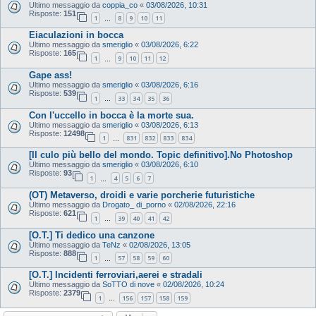
Ultimo messaggio da
coppia_co
«
03/08/2026, 10:31
Risposte:
151
1
8
9
10
11
…
Eiaculazioni in bocca
Ultimo messaggio da
smeriglio
«
03/08/2026, 6:22
Risposte:
165
1
9
10
11
12
…
Gape ass!
Ultimo messaggio da
smeriglio
«
03/08/2026, 6:16
Risposte:
539
1
33
34
35
36
…
Con l'uccello in bocca è la morte sua.
Ultimo messaggio da
smeriglio
«
03/08/2026, 6:13
Risposte:
12498
1
831
832
833
834
…
[Il culo più bello del mondo. Topic definitivo].No Photoshop
Ultimo messaggio da
smeriglio
«
03/08/2026, 6:10
Risposte:
93
1
4
5
6
7
…
(OT) Metaverso, droidi e varie porcherie futuristiche
Ultimo messaggio da
Drogato_ di_porno
«
02/08/2026, 22:16
Risposte:
621
1
39
40
41
42
…
[O.T.] Ti dedico una canzone
Ultimo messaggio da
TeNz
«
02/08/2026, 13:05
Risposte:
888
1
57
58
59
60
…
[O.T.] Incidenti ferroviari,aerei e stradali
Ultimo messaggio da
SoTTO di nove
«
02/08/2026, 10:24
Risposte:
2379
1
156
157
158
159
…