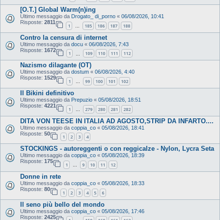
[O.T.] Global Warm(n)ing
Ultimo messaggio da
Drogato_ di_porno
«
06/08/2026, 10:41
Risposte:
2811
1
185
186
187
188
…
Contro la censura di internet
Ultimo messaggio da
docu
«
06/08/2026, 7:43
Risposte:
1672
1
109
110
111
112
…
Nazismo dilagante (OT)
Ultimo messaggio da
dostum
«
06/08/2026, 4:40
Risposte:
1529
1
99
100
101
102
…
Il Bikini definitivo
Ultimo messaggio da
Prepuzio
«
05/08/2026, 18:51
Risposte:
4221
1
279
280
281
282
…
DITA VON TEESE IN ITALIA AD AGOSTO,STRIP DA INFARTO....
Ultimo messaggio da
coppia_co
«
05/08/2026, 18:41
Risposte:
50
1
2
3
4
STOCKINGS - autoreggenti o con reggicalze - Nylon, Lycra Seta
Ultimo messaggio da
coppia_co
«
05/08/2026, 18:39
Risposte:
175
1
9
10
11
12
…
Donne in rete
Ultimo messaggio da
coppia_co
«
05/08/2026, 18:33
Risposte:
80
1
2
3
4
5
6
Il seno più bello del mondo
Ultimo messaggio da
coppia_co
«
05/08/2026, 17:46
Risposte:
2425