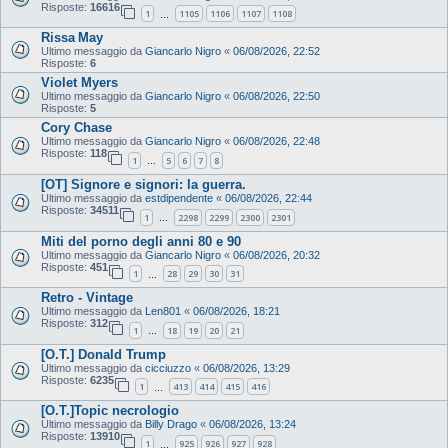
Risposte:
16616
1
1105
1106
1107
1108
…
Rissa May
Ultimo messaggio da
Giancarlo Nigro
«
06/08/2026, 22:52
Risposte:
6
Violet Myers
Ultimo messaggio da
Giancarlo Nigro
«
06/08/2026, 22:50
Risposte:
5
Cory Chase
Ultimo messaggio da
Giancarlo Nigro
«
06/08/2026, 22:48
Risposte:
118
1
5
6
7
8
…
[OT] Signore e signori: la guerra.
Ultimo messaggio da
estdipendente
«
06/08/2026, 22:44
Risposte:
34511
1
2298
2299
2300
2301
…
Miti del porno degli anni 80 e 90
Ultimo messaggio da
Giancarlo Nigro
«
06/08/2026, 20:32
Risposte:
451
1
28
29
30
31
…
Retro - Vintage
Ultimo messaggio da
Len801
«
06/08/2026, 18:21
Risposte:
312
1
18
19
20
21
…
[O.T.] Donald Trump
Ultimo messaggio da
cicciuzzo
«
06/08/2026, 13:29
Risposte:
6235
1
413
414
415
416
…
[O.T.]Topic necrologio
Ultimo messaggio da
Billy Drago
«
06/08/2026, 13:24
Risposte:
13910
1
925
926
927
928
…