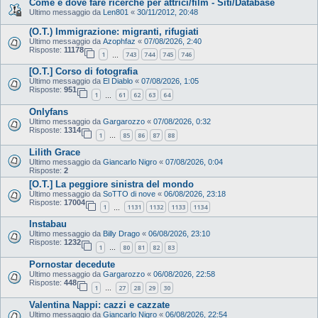
Come e dove fare ricerche per attrici/film - Siti/Database
Ultimo messaggio da
Len801
«
30/11/2012, 20:48
(O.T.) Immigrazione: migranti, rifugiati
Ultimo messaggio da
Azophfaz
«
07/08/2026, 2:40
Risposte:
11178
1
743
744
745
746
…
[O.T.] Corso di fotografia
Ultimo messaggio da
El Diablo
«
07/08/2026, 1:05
Risposte:
951
1
61
62
63
64
…
Onlyfans
Ultimo messaggio da
Gargarozzo
«
07/08/2026, 0:32
Risposte:
1314
1
85
86
87
88
…
Lilith Grace
Ultimo messaggio da
Giancarlo Nigro
«
07/08/2026, 0:04
Risposte:
2
[O.T.] La peggiore sinistra del mondo
Ultimo messaggio da
SoTTO di nove
«
06/08/2026, 23:18
Risposte:
17004
1
1131
1132
1133
1134
…
Instabau
Ultimo messaggio da
Billy Drago
«
06/08/2026, 23:10
Risposte:
1232
1
80
81
82
83
…
Pornostar decedute
Ultimo messaggio da
Gargarozzo
«
06/08/2026, 22:58
Risposte:
448
1
27
28
29
30
…
Valentina Nappi: cazzi e cazzate
Ultimo messaggio da
Giancarlo Nigro
«
06/08/2026, 22:54