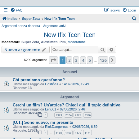
FAQ
Iscriviti
Login
Indice
Super Zeta
New Ifix Tcen Tcen
Argomenti senza risposta
Argomenti attivi
e
New Ifix Tcen Tcen
r
c
Moderatori:
Super Zeta
,
AlexSmith
,
Pim
,
Moderatore1
a
Cerca
Ricerca ava
Nuovo argomento
Pagina
1
di
126
1
2
3
4
5
126
Prossimo
6299 argomenti
…
Annunci
Chi premiamo quest'anno?
Ultimo messaggio da
Costiñas
«
14/07/2026, 12:49
Risposte:
13
Argomenti
Cerchi un film? Un'attrice? Chiedi qui! Il topic definitivo
Ultimo messaggio da
Len801
«
07/08/2026, 2:46
Risposte:
34884
1
2323
2324
2325
2326
…
[O.T.] Sono nuovo, mi presento
Ultimo messaggio da
RickDangerous
«
02/08/2026, 6:59
Risposte:
17551
1
1168
1169
1170
1171
…