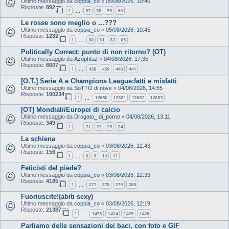
Ultimo messaggio da
coppia_co
«
05/08/2026, 10:46
Risposte:
892
1
57
58
59
60
…
Le rosse sono meglio o ...???
Ultimo messaggio da
coppia_co
«
05/08/2026, 10:45
Risposte:
1232
1
80
81
82
83
…
Politically Correct: punto di non ritorno? (OT)
Ultimo messaggio da
Azophfaz
«
04/08/2026, 17:35
Risposte:
6607
1
438
439
440
441
…
[O.T.] Serie A e Champions League:fatti e misfatti
Ultimo messaggio da
SoTTO di nove
«
04/08/2026, 14:55
Risposte:
190234
1
12680
12681
12682
12683
…
[OT] Mondiali/Europei di calcio
Ultimo messaggio da
Drogato_ di_porno
«
04/08/2026, 13:11
Risposte:
349
1
21
22
23
24
…
La schiena
Ultimo messaggio da
coppia_co
«
03/08/2026, 12:43
Risposte:
156
1
8
9
10
11
…
Feticisti del piede?
Ultimo messaggio da
coppia_co
«
03/08/2026, 12:33
Risposte:
4185
1
277
278
279
280
…
Fuoriuscite!(abiti sexy)
Ultimo messaggio da
coppia_co
«
03/08/2026, 12:19
Risposte:
21387
1
1423
1424
1425
1426
…
Parliamo delle sensazioni dei baci, con foto e GIF