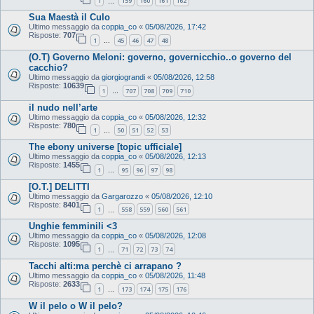
1
159
160
161
162
…
Sua Maestà il Culo
Ultimo messaggio da
coppia_co
«
05/08/2026, 17:42
Risposte:
707
1
45
46
47
48
…
(O.T) Governo Meloni: governo, governicchio..o governo del
cacchio?
Ultimo messaggio da
giorgiograndi
«
05/08/2026, 12:58
Risposte:
10639
1
707
708
709
710
…
il nudo nell’arte
Ultimo messaggio da
coppia_co
«
05/08/2026, 12:32
Risposte:
780
1
50
51
52
53
…
The ebony universe [topic ufficiale]
Ultimo messaggio da
coppia_co
«
05/08/2026, 12:13
Risposte:
1455
1
95
96
97
98
…
[O.T.] DELITTI
Ultimo messaggio da
Gargarozzo
«
05/08/2026, 12:10
Risposte:
8401
1
558
559
560
561
…
Unghie femminili <3
Ultimo messaggio da
coppia_co
«
05/08/2026, 12:08
Risposte:
1095
1
71
72
73
74
…
Tacchi alti:ma perchè ci arrapano ?
Ultimo messaggio da
coppia_co
«
05/08/2026, 11:48
Risposte:
2633
1
173
174
175
176
…
W il pelo o W il pelo?