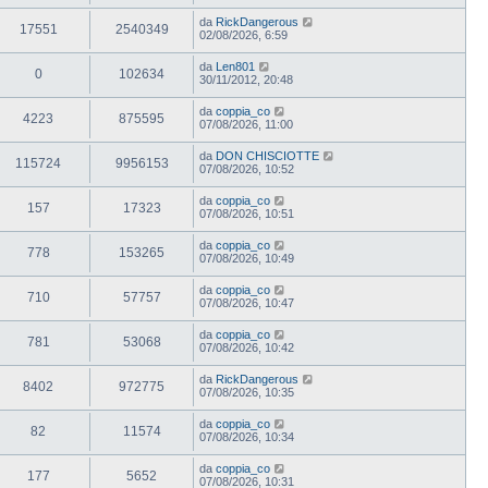
da
RickDangerous
17551
2540349
02/08/2026, 6:59
da
Len801
0
102634
30/11/2012, 20:48
da
coppia_co
4223
875595
07/08/2026, 11:00
da
DON CHISCIOTTE
115724
9956153
07/08/2026, 10:52
da
coppia_co
157
17323
07/08/2026, 10:51
da
coppia_co
778
153265
07/08/2026, 10:49
da
coppia_co
710
57757
07/08/2026, 10:47
da
coppia_co
781
53068
07/08/2026, 10:42
da
RickDangerous
8402
972775
07/08/2026, 10:35
da
coppia_co
82
11574
07/08/2026, 10:34
da
coppia_co
177
5652
07/08/2026, 10:31