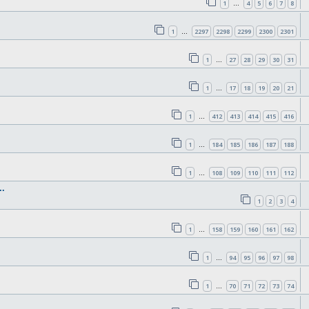
1
4
5
6
7
8
…
1
2297
2298
2299
2300
2301
…
1
27
28
29
30
31
…
1
17
18
19
20
21
…
1
412
413
414
415
416
…
1
184
185
186
187
188
…
1
108
109
110
111
112
…
.
1
2
3
4
1
158
159
160
161
162
…
1
94
95
96
97
98
…
1
70
71
72
73
74
…