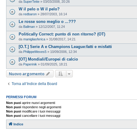
da
SuperTette
»
03/03/2008, 20:26
W il pelo o W il pelo?
da
redbaron
»
28/07/2003, 16:14
Le rosse sono meglio o ...???
da
Ballman
»
12/12/2007, 11:24
Politically Correct: punto di non ritorno? (OT)
da
manigliasferica
»
31/08/2017, 14:21
[O.T.] Serie A e Champions League:fatti e misfatti
da
PhilippeMexes5
»
10/09/2006, 12:34
[OT] Mondiali/Europei di calcio
da
Paperinik
»
01/09/2025, 18:21
Nuovo argomento
Torna all’Indice della Board
PERMESSI FORUM
Non puoi
aprire nuovi argomenti
Non puoi
rispondere negli argomenti
Non puoi
modificare i tuoi messaggi
Non puoi
cancellare i tuoi messaggi
Indice