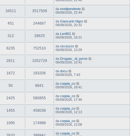
da
estdipendente
34511
3517509
06/08/2026, 22:44
da
Giancarlo Nigro
451
244667
06/08/2026, 20:32
da
Len801
312
28625
06/08/2026, 18:21
da
cicciuzzo
6235
752510
06/08/2026, 13:29
da
Drogato_ di_porno
2811
1052729
06/08/2026, 10:41
da
docu
1672
193206
06/08/2026, 7:43
da
coppia_co
50
8841
05/08/2026, 18:41
da
coppia_co
2425
580855
05/08/2026, 17:46
da
coppia_co
1455
458038
05/08/2026, 12:13
da
coppia_co
1095
174988
05/08/2026, 12:08
da
coppia_co
2633
398941