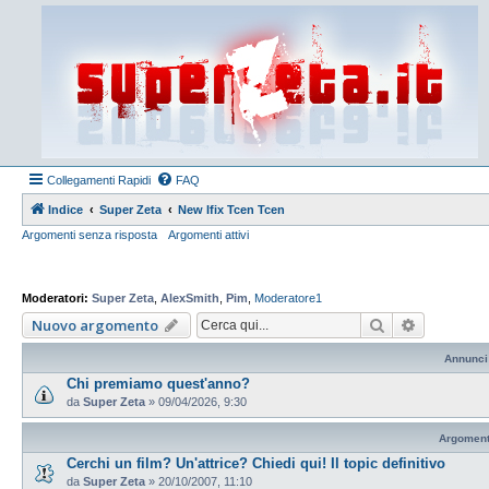
Collegamenti Rapidi
FAQ
Indice
Super Zeta
New Ifix Tcen Tcen
Argomenti senza risposta
Argomenti attivi
Moderatori:
Super Zeta
,
AlexSmith
,
Pim
,
Moderatore1
Cerca
Ricerca a
Nuovo argomento
Annunci
Chi premiamo quest'anno?
da
Super Zeta
»
09/04/2026, 9:30
Argoment
Cerchi un film? Un'attrice? Chiedi qui! Il topic definitivo
da
Super Zeta
»
20/10/2007, 11:10