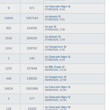
da
Giancarlo Nigro
9
971
07/08/2026, 9:16
da
dostum
10640
1567419
07/08/2026, 4:51
da
pan
952
104356
07/08/2026, 3:36
da
dostum
1530
269328
07/08/2026, 3:34
da
Gargarozzo
1314
338792
07/08/2026, 0:32
da
Giancarlo Nigro
2
240
07/08/2026, 0:04
da
Billy Drago
1232
337848
06/08/2026, 23:10
da
Gargarozzo
448
138030
06/08/2026, 22:58
da
Giancarlo Nigro
16616
3361968
06/08/2026, 22:54
da
Giancarlo Nigro
5
577
06/08/2026, 22:50
da
Giancarlo Nigro
118
15420
06/08/2026, 22:48