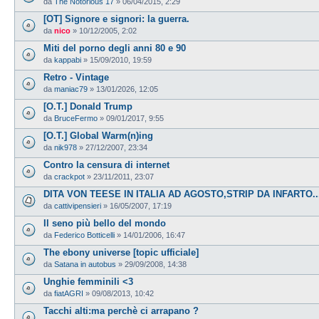
da
The Notorious 17
»
06/04/2015, 2:29
[OT] Signore e signori: la guerra.
da
nico
»
10/12/2005, 2:02
Miti del porno degli anni 80 e 90
da
kappabi
»
15/09/2010, 19:59
Retro - Vintage
da
maniac79
»
13/01/2026, 12:05
[O.T.] Donald Trump
da
BruceFermo
»
09/01/2017, 9:55
[O.T.] Global Warm(n)ing
da
nik978
»
27/12/2007, 23:34
Contro la censura di internet
da
crackpot
»
23/11/2011, 23:07
DITA VON TEESE IN ITALIA AD AGOSTO,STRIP DA INFARTO...
da
cattivipensieri
»
16/05/2007, 17:19
Il seno più bello del mondo
da
Federico Botticelli
»
14/01/2006, 16:47
The ebony universe [topic ufficiale]
da
Satana in autobus
»
29/09/2008, 14:38
Unghie femminili <3
da
fiatAGRI
»
09/08/2013, 10:42
Tacchi alti:ma perchè ci arrapano ?