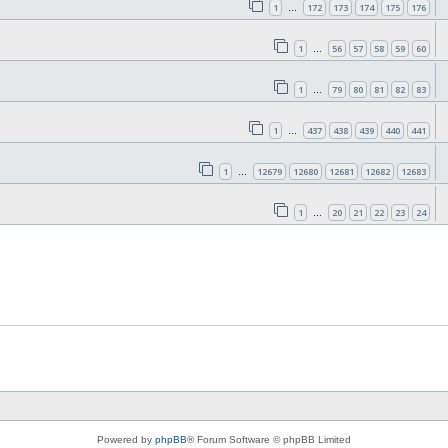
1
172
173
174
175
176
…
1
56
57
58
59
60
…
1
79
80
81
82
83
…
1
437
438
439
440
441
…
1
12679
12680
12681
12682
12683
…
1
20
21
22
23
24
…
Powered by
phpBB
® Forum Software © phpBB Limited