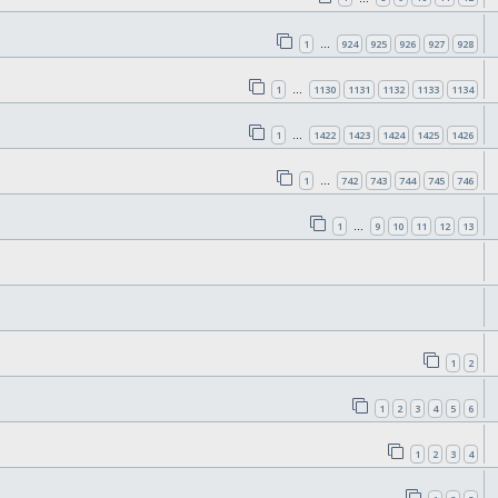
1
924
925
926
927
928
…
1
1130
1131
1132
1133
1134
…
1
1422
1423
1424
1425
1426
…
1
742
743
744
745
746
…
1
9
10
11
12
13
…
1
2
1
2
3
4
5
6
1
2
3
4