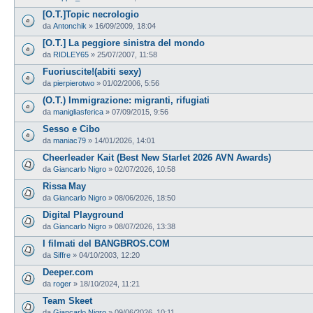
[O.T.]Topic necrologio
da
Antonchik
»
16/09/2009, 18:04
[O.T.] La peggiore sinistra del mondo
da
RIDLEY65
»
25/07/2007, 11:58
Fuoriuscite!(abiti sexy)
da
pierpierotwo
»
01/02/2006, 5:56
(O.T.) Immigrazione: migranti, rifugiati
da
manigliasferica
»
07/09/2015, 9:56
Sesso e Cibo
da
maniac79
»
14/01/2026, 14:01
Cheerleader Kait (Best New Starlet 2026 AVN Awards)
da
Giancarlo Nigro
»
02/07/2026, 10:58
Rissa May
da
Giancarlo Nigro
»
08/06/2026, 18:50
Digital Playground
da
Giancarlo Nigro
»
08/07/2026, 13:38
I filmati del BANGBROS.COM
da
Siffre
»
04/10/2003, 12:20
Deeper.com
da
roger
»
18/10/2024, 11:21
Team Skeet
da
Giancarlo Nigro
»
09/06/2026, 10:11