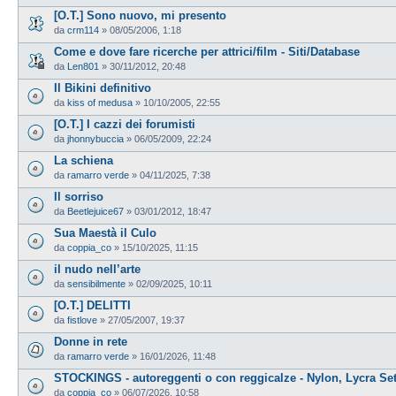
[O.T.] Sono nuovo, mi presento
da
crm114
»
08/05/2006, 1:18
Come e dove fare ricerche per attrici/film - Siti/Database
da
Len801
»
30/11/2012, 20:48
Il Bikini definitivo
da
kiss of medusa
»
10/10/2005, 22:55
[O.T.] I cazzi dei forumisti
da
jhonnybuccia
»
06/05/2009, 22:24
La schiena
da
ramarro verde
»
04/11/2025, 7:38
Il sorriso
da
Beetlejuice67
»
03/01/2012, 18:47
Sua Maestà il Culo
da
coppia_co
»
15/10/2025, 11:15
il nudo nell’arte
da
sensibilmente
»
02/09/2025, 10:11
[O.T.] DELITTI
da
fistlove
»
27/05/2007, 19:37
Donne in rete
da
ramarro verde
»
16/01/2026, 11:48
STOCKINGS - autoreggenti o con reggicalze - Nylon, Lycra Se
da
coppia_co
»
06/07/2026, 10:58