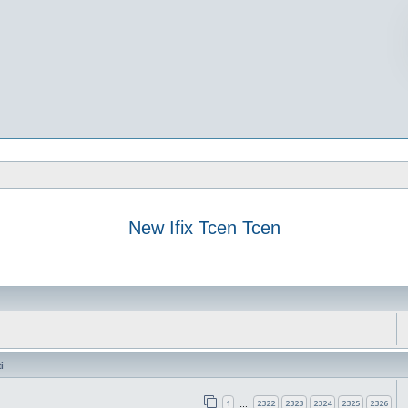
New Ifix Tcen Tcen
vanzata
i
1
2322
2323
2324
2325
2326
…