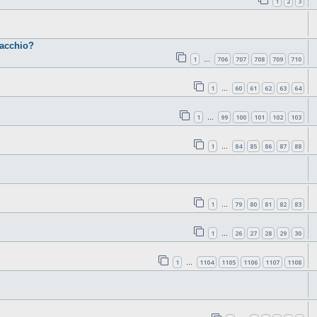
1
2
3
cacchio?
1
706
707
708
709
710
…
1
60
61
62
63
64
…
1
99
100
101
102
103
…
1
84
85
86
87
88
…
1
79
80
81
82
83
…
1
26
27
28
29
30
…
1
1104
1105
1106
1107
1108
…