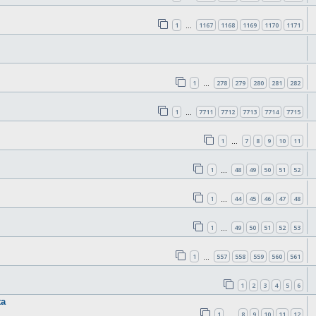
1
1167
1168
1169
1170
1171
…
1
278
279
280
281
282
…
1
7711
7712
7713
7714
7715
…
1
7
8
9
10
11
…
1
48
49
50
51
52
…
1
44
45
46
47
48
…
1
49
50
51
52
53
…
1
557
558
559
560
561
…
1
2
3
4
5
6
ta
1
8
9
10
11
12
…