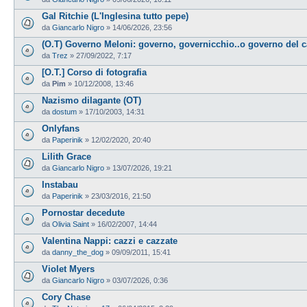
Gal Ritchie (L'Inglesina tutto pepe)
da
Giancarlo Nigro
»
14/06/2026, 23:56
(O.T) Governo Meloni: governo, governicchio..o governo del 
da
Trez
»
27/09/2022, 7:17
[O.T.] Corso di fotografia
da
Pim
»
10/12/2008, 13:46
Nazismo dilagante (OT)
da
dostum
»
17/10/2003, 14:31
Onlyfans
da
Paperinik
»
12/02/2020, 20:40
Lilith Grace
da
Giancarlo Nigro
»
13/07/2026, 19:21
Instabau
da
Paperinik
»
23/03/2016, 21:50
Pornostar decedute
da
Olivia Saint
»
16/02/2007, 14:44
Valentina Nappi: cazzi e cazzate
da
danny_the_dog
»
09/09/2011, 15:41
Violet Myers
da
Giancarlo Nigro
»
03/07/2026, 0:36
Cory Chase