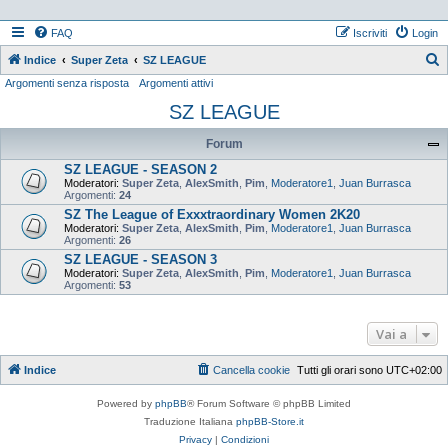
FAQ
Iscriviti
Login
Indice
Super Zeta
SZ LEAGUE
Argomenti senza risposta
Argomenti attivi
e
SZ LEAGUE
r
c
Forum
a
SZ LEAGUE - SEASON 2
Moderatori:
Super Zeta
,
AlexSmith
,
Pim
,
Moderatore1
,
Juan Burrasca
Argomenti:
24
SZ The League of Exxxtraordinary Women 2K20
Moderatori:
Super Zeta
,
AlexSmith
,
Pim
,
Moderatore1
,
Juan Burrasca
Argomenti:
26
SZ LEAGUE - SEASON 3
Moderatori:
Super Zeta
,
AlexSmith
,
Pim
,
Moderatore1
,
Juan Burrasca
Argomenti:
53
Vai a
Indice
Cancella cookie
Tutti gli orari sono
UTC+02:00
Powered by
phpBB
® Forum Software © phpBB Limited
Traduzione Italiana
phpBB-Store.it
Privacy
|
Condizioni