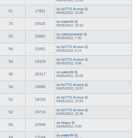
da
SoTTO di nove
51
17951
09/05/2022, 23:06
da
walter84
70
25525
05/05/2022, 10:10
da
robinsonmuniz
55
20892
05/05/2022, 7:30
da
SoTTO di nove
56
21062
05/05/2022, 0:14
da
SoTTO di nove
54
19329
05/05/2022, 0:08
da
walter84
56
20317
04/05/2022, 23:59
da
SoTTO di nove
54
19890
04/05/2022, 23:57
da
SoTTO di nove
52
19154
04/05/2022, 23:55
da
SoTTO di nove
52
19716
04/05/2022, 23:46
da
Angus
65
22949
01/05/2022, 0:20
da
walter84
49
17544