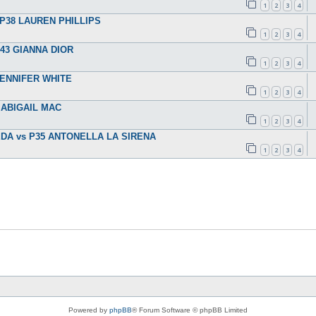
1
2
3
4
 P38 LAUREN PHILLIPS
1
2
3
4
P43 GIANNA DIOR
1
2
3
4
 JENNIFER WHITE
1
2
3
4
6 ABIGAIL MAC
1
2
3
4
IEDA vs P35 ANTONELLA LA SIRENA
1
2
3
4
Powered by
phpBB
® Forum Software © phpBB Limited