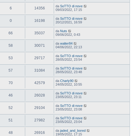
da
SoTTO di nove
6
14356
09/03/2022, 17:15
da
SoTTO di nove
0
16198
20/12/2021, 16:59
da
Nuts
66
35037
09/06/2022, 0:43
da
walter84
58
30071
04/06/2022, 22:13
da
SoTTO di nove
53
29717
28/05/2022, 23:54
da
SoTTO di nove
57
31084
28/05/2022, 23:48
da
Charly90
70
42579
24/05/2022, 10:55
da
SoTTO di nove
46
26028
23/05/2022, 23:11
da
SoTTO di nove
52
29104
23/05/2022, 23:08
da
SoTTO di nove
51
27982
23/05/2022, 23:04
da
jaded_and_bored
48
26916
19/05/2022, 17:15