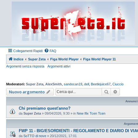
Collegamenti Rapidi
FAQ
Indice
Super Zeta
Figa World Player
Figa World Player 11
Argomenti senza risposta
Argomenti attivi
Moderatori:
Super Zeta
,
AlexSmith
,
sandocan19
,
dell
,
Beetlejuice67
,
Ciuccio
Cerca
Ricerca a
Nuovo argomento
Annunci
Chi premiamo quest'anno?
da
Super Zeta
»
09/04/2026, 9:30
» in
New Ifix Tcen Tcen
Argoment
FWP 11 - BIG/ESORDIENTI - REGOLAMENTO E DIARIO DI VI
da
SoTTO di nove
»
20/12/2021, 17:01