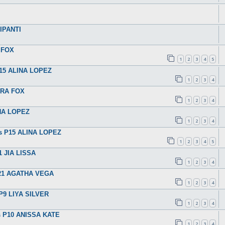
IPANTI
A FOX
1
2
3
4
5
 P15 ALINA LOPEZ
1
2
3
4
IDRA FOX
1
2
3
4
INA LOPEZ
1
2
3
4
vs P15 ALINA LOPEZ
1
2
3
4
5
1 JIA LISSA
1
2
3
4
 P21 AGATHA VEGA
1
2
3
4
 P9 LIYA SILVER
1
2
3
4
vs P10 ANISSA KATE
1
2
3
4