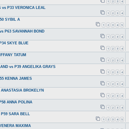
1
2
3
4
IS vs P33 VERONICA LEAL
1
2
3
4
50 SYBIL A
1
2
3
4
5
K vs P63 SAVANNAH BOND
1
2
3
4
 P34 SKYE BLUE
1
2
3
4
TIFFANY TATUM
1
2
3
4
LAND vs P39 ANGELIKA GRAYS
1
2
3
4
 P55 KENNA JAMES
1
2
3
4
42 ANASTASIA BROKELYN
1
2
3
4
 P58 ANNA POLINA
1
2
3
4
s P59 SARA BELL
1
2
3
4
5
1 VENERA MAXIMA