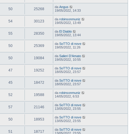
da
Angus
50
25268
19/05/2022, 14:33
da
robinsonmuniz
54
30123
19/05/2022, 13:49
da
El Diablo
55
28350
19/05/2022, 13:44
da
SoTTO di nove
50
25369
19/05/2022, 11:26
da
Salieri D'Amato
50
19084
19/05/2022, 10:55
da
SoTTO di nove
47
19252
18/05/2022, 23:57
da
SoTTO di nove
45
18472
18/05/2022, 23:57
da
robinsonmuniz
52
19588
14/05/2022, 6:53
da
SoTTO di nove
57
21146
13/05/2022, 23:55
da
SoTTO di nove
50
18953
13/05/2022, 23:55
da
SoTTO di nove
51
18717
13/05/2022, 23:55