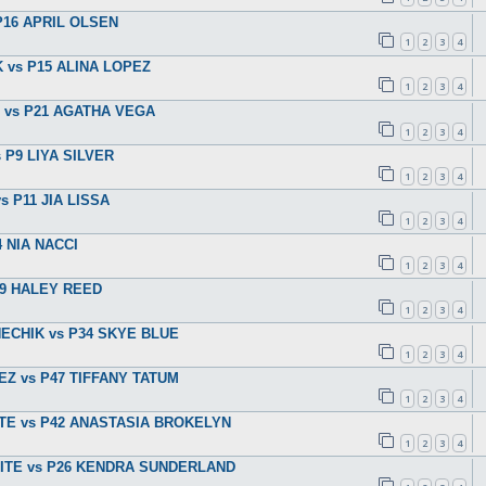
s P16 APRIL OLSEN
1
2
3
4
IK vs P15 ALINA LOPEZ
1
2
3
4
PI vs P21 AGATHA VEGA
1
2
3
4
s P9 LIYA SILVER
1
2
3
4
s P11 JIA LISSA
1
2
3
4
4 NIA NACCI
1
2
3
4
P29 HALEY REED
1
2
3
4
CHECHIK vs P34 SKYE BLUE
1
2
3
4
PEZ vs P47 TIFFANY TATUM
1
2
3
4
 KATE vs P42 ANASTASIA BROKELYN
1
2
3
4
 WHITE vs P26 KENDRA SUNDERLAND