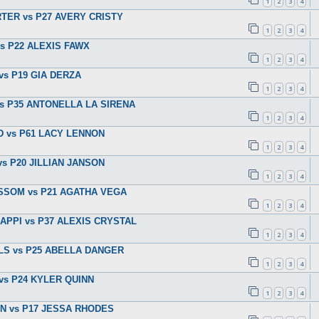
1
2
3
4
ARTER vs P27 AVERY CRISTY
1
2
3
4
 vs P22 ALEXIS FAWX
1
2
3
4
 vs P19 GIA DERZA
1
2
3
4
D vs P35 ANTONELLA LA SIRENA
1
2
3
4
ED vs P61 LACY LENNON
1
2
3
4
 vs P20 JILLIAN JANSON
1
2
3
4
LOSSOM vs P21 AGATHA VEGA
1
2
3
4
 NAPPI vs P37 ALEXIS CRYSTAL
1
2
3
4
ALLS vs P25 ABELLA DANGER
1
2
3
4
R vs P24 KYLER QUINN
1
2
3
4
SEN vs P17 JESSA RHODES