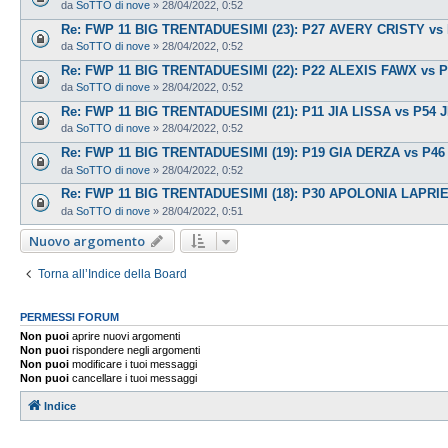
da
SoTTO di nove
»
28/04/2022, 0:52
Re: FWP 11 BIG TRENTADUESIMI (23): P27 AVERY CRISTY vs
da
SoTTO di nove
»
28/04/2022, 0:52
Re: FWP 11 BIG TRENTADUESIMI (22): P22 ALEXIS FAWX vs 
da
SoTTO di nove
»
28/04/2022, 0:52
Re: FWP 11 BIG TRENTADUESIMI (21): P11 JIA LISSA vs P54
da
SoTTO di nove
»
28/04/2022, 0:52
Re: FWP 11 BIG TRENTADUESIMI (19): P19 GIA DERZA vs P4
da
SoTTO di nove
»
28/04/2022, 0:52
Re: FWP 11 BIG TRENTADUESIMI (18): P30 APOLONIA LAPR
da
SoTTO di nove
»
28/04/2022, 0:51
Nuovo argomento
Torna all’Indice della Board
PERMESSI FORUM
Non puoi
aprire nuovi argomenti
Non puoi
rispondere negli argomenti
Non puoi
modificare i tuoi messaggi
Non puoi
cancellare i tuoi messaggi
Indice