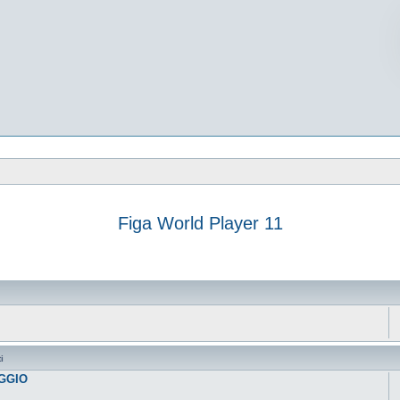
Figa World Player 11
vanzata
i
AGGIO