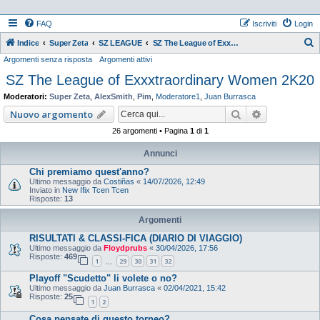
FAQ
Iscriviti
Login
Indice
Super Zeta
SZ LEAGUE
SZ The League of Exxxtraordinary Women 2K20
Argomenti senza risposta
Argomenti attivi
e
SZ The League of Exxxtraordinary Women 2K20
r
c
Moderatori:
Super Zeta
,
AlexSmith
,
Pim
,
Moderatore1
,
Juan Burrasca
a
Cerca
Ricerca ava
Nuovo argomento
26 argomenti • Pagina
1
di
1
Annunci
Chi premiamo quest'anno?
Ultimo messaggio da
Costiñas
«
14/07/2026, 12:49
Inviato in
New Ifix Tcen Tcen
Risposte:
13
Argomenti
RISULTATI & CLASSI-FICA (DIARIO DI VIAGGIO)
Ultimo messaggio da
Floydprubs
«
30/04/2026, 17:56
Risposte:
469
1
29
30
31
32
…
Playoff "Scudetto" li volete o no?
Ultimo messaggio da
Juan Burrasca
«
02/04/2021, 15:42
Risposte:
25
1
2
Cosa pensate di questo torneo?