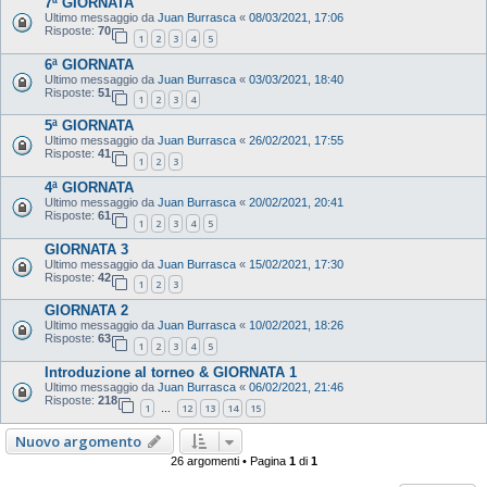
7ª GIORNATA
Ultimo messaggio da
Juan Burrasca
«
08/03/2021, 17:06
Risposte:
70
1
2
3
4
5
6ª GIORNATA
Ultimo messaggio da
Juan Burrasca
«
03/03/2021, 18:40
Risposte:
51
1
2
3
4
5ª GIORNATA
Ultimo messaggio da
Juan Burrasca
«
26/02/2021, 17:55
Risposte:
41
1
2
3
4ª GIORNATA
Ultimo messaggio da
Juan Burrasca
«
20/02/2021, 20:41
Risposte:
61
1
2
3
4
5
GIORNATA 3
Ultimo messaggio da
Juan Burrasca
«
15/02/2021, 17:30
Risposte:
42
1
2
3
GIORNATA 2
Ultimo messaggio da
Juan Burrasca
«
10/02/2021, 18:26
Risposte:
63
1
2
3
4
5
Introduzione al torneo & GIORNATA 1
Ultimo messaggio da
Juan Burrasca
«
06/02/2021, 21:46
Risposte:
218
1
12
13
14
15
…
Nuovo argomento
26 argomenti • Pagina
1
di
1