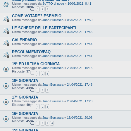
Ultimo messaggio da
SoTTO di nove
«
10/03/2021, 0:41
Risposte:
30
1
2
3
COME VOTARE? ESEMPIO
Ultimo messaggio da
Juan Burrasca
«
03/02/2021, 17:59
LE SCHEDE DELLE PARTECIPANTI
Ultimo messaggio da
Juan Burrasca
«
02/02/2021, 17:46
CALENDARIO
Ultimo messaggio da
Juan Burrasca
«
02/02/2021, 17:44
REGOLAMENTO/FAQ
Ultimo messaggio da
Juan Burrasca
«
02/02/2021, 17:41
19ª ED ULTIMA GIORNATA
Ultimo messaggio da
Juan Burrasca
«
29/04/2021, 16:16
Risposte:
37
1
2
3
18ª GIORNATA
Ultimo messaggio da
Juan Burrasca
«
24/04/2021, 17:48
Risposte:
43
1
2
3
17ª GIORNATA
Ultimo messaggio da
Juan Burrasca
«
20/04/2021, 17:20
Risposte:
40
1
2
3
16ª GIORNATA
Ultimo messaggio da
Juan Burrasca
«
15/04/2021, 20:03
Risposte:
45
1
2
3
4
15ª GIORNATA