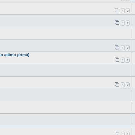
1
2
1
2
1
2
n attimo prima)
1
2
1
2
1
2