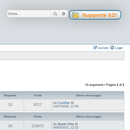
Cerca
Ricerca avanzata
Iscriviti
Login
19 argomenti • Pagina
1
di
1
Risposte
Visite
Ultimo messaggio
da
Costiñas
13
9717
14/07/2026, 12:49
Risposte
Visite
Ultimo messaggio
da
Super Zeta
19
213672
04/03/2021, 12:32