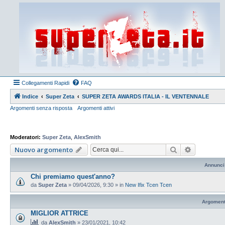
Collegamenti Rapidi
FAQ
Indice
Super Zeta
SUPER ZETA AWARDS ITALIA - IL VENTENNALE
Argomenti senza risposta
Argomenti attivi
Moderatori:
Super Zeta
,
AlexSmith
Cerca
Ricerca a
Nuovo argomento
Annunci
Chi premiamo quest'anno?
da
Super Zeta
»
09/04/2026, 9:30
» in
New Ifix Tcen Tcen
Argoment
MIGLIOR ATTRICE
da
AlexSmith
»
23/01/2021, 10:42