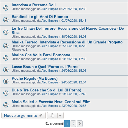
Intervista a Rossana Doll
Ultimo messaggio da
Alec Empire
«
02/07/2020, 16:30
Bandinelli e gli Anni Di Piombo
Ultimo messaggio da
Alec Empire
«
01/07/2020, 15:43
Le Tre Chiavi Del Terrore: Recensione del Nuovo Casanova - De
Sica
Ultimo messaggio da
Alec Empire
«
30/06/2020, 16:03
Marika Ferrero: Intervista e Recensione di 'Un Grande Progetto'
Ultimo messaggio da
Alec Empire
«
25/06/2020, 16:20
Risposte:
1
Marina Che Volle Farsi Pornostar
Ultimo messaggio da
Alec Empire
«
24/06/2020, 17:30
Lasse Braun e Quel 'Porno sul 'Porno'
Ultimo messaggio da
Alec Empire
«
24/06/2020, 15:06
Poche Regole (Ma Buone)
Ultimo messaggio da
Alec Empire
«
24/06/2020, 12:54
Due o Tre Cose che So di Lui (Il Porno)
Ultimo messaggio da
Alec Empire
«
23/06/2020, 21:45
Mario Salieri e Faccetta Nera: Cenni sul Film
Ultimo messaggio da
Alec Empire
«
23/06/2020, 20:56
Nuovo argomento
1
2
Prossimo
51 argomenti