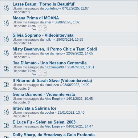
Lasse Braun: 'Porno Is Beautiful'
Ultimo messaggio da
pontellino
«
07/12/2025, 11:07
Risposte:
8
Moana Prima di MOANA
Ultimo messaggio da
shin
«
30/06/2025, 1:02
Risposte:
15
1
2
Silvia Soprano - Videointervista
Ultimo messaggio da
hulk_
«
29/03/2024, 16:55
Risposte:
14
Misty Beethoven, Il Porno Chic e Tanti Soldi
Ultimo messaggio da
joe damiano
«
22/09/2022, 14:05
Risposte:
6
Joe D'Amato - Uno Nessuno Centomila
Ultimo messaggio da
cazzaniga90
«
25/07/2022, 10:51
Risposte:
19
1
2
Il Ritorno di Sarah Slave (Videointervista)
Ultimo messaggio da
cicciuzzo
«
08/06/2022, 14:00
Risposte:
3
Giulia Diamond - Videointervista
Ultimo messaggio da
Alec Empire
«
14/11/2021, 10:45
Risposte:
3
Intervista a Sabrina Ice
Ultimo messaggio da
bocha
«
23/01/2021, 13:40
Risposte:
1
E Luce Fu - Selen su Selen, 2003
Ultimo messaggio da
Alec Empire
«
04/01/2021, 14:47
Dolly Sharp, da Broadway a Gola Profonda