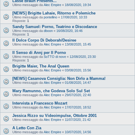
Lasse Braun Presents...
Ultimo messaggio da
Alec Empire
«
18/08/2020, 19:34
[NEWS] Brigitte Lahaie, Ritorno e Polemiche
Ultimo messaggio da
pontellino
«
17/08/2020, 10:33
Risposte:
1
Sandy Samuel: Porno, Teatrino e Discodance
Ultimo messaggio da
dboon
«
16/08/2020, 16:46
Risposte:
1
Il Dolce Corpo Di Deborah/Desiree
Ultimo messaggio da
Alec Empire
«
13/08/2020, 15:45
Il Senso di Annj per Il Porno
Ultimo messaggio da
SoTTO di nove
«
12/08/2020, 23:30
Risposte:
1
Brigitte Maier, The Anal Queen
Ultimo messaggio da
Alec Empire
«
03/08/2020, 15:56
[NEWS] Casanova Consiglia: Non Dirlo a Mamma!
Ultimo messaggio da
Alec Empire
«
01/08/2020, 14:47
Mary Ramunno, che Godeva Solo Sul Set
Ultimo messaggio da
Alec Empire
«
29/07/2020, 22:40
Intervista a Francesco Mozart
Ultimo messaggio da
Alec Empire
«
17/07/2020, 18:52
Jessica Rizzo su Videoimpulse, Ottobre 2001
Ultimo messaggio da
Alec Empire
«
11/07/2020, 21:42
A Letto Con Zia
Ultimo messaggio da
Alec Empire
«
10/07/2020, 14:56