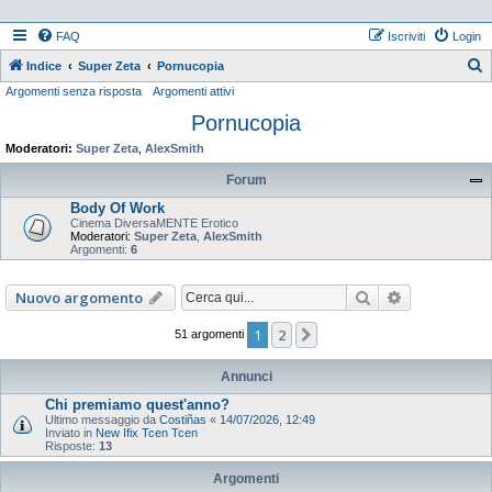
FAQ
Iscriviti
Login
Indice
Super Zeta
Pornucopia
Argomenti senza risposta
Argomenti attivi
e
Pornucopia
r
c
Moderatori:
Super Zeta
,
AlexSmith
a
Forum
Body Of Work
Cinema DiversaMENTE Erotico
Moderatori:
Super Zeta
,
AlexSmith
Argomenti:
6
Cerca
Ricerca ava
Nuovo argomento
1
2
Prossimo
51 argomenti
Annunci
Chi premiamo quest'anno?
Ultimo messaggio da
Costiñas
«
14/07/2026, 12:49
Inviato in
New Ifix Tcen Tcen
Risposte:
13
Argomenti