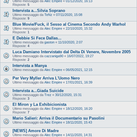
Ultimo messaggio da
Alec Empire
«
01/12/2020, 16:13
Risposte:
5
Intervista a...Silvia Soprano
Ultimo messaggio da
TeNz
«
07/11/2020, 15:08
Risposte:
9
Blue Movie/Fuck, il Sesso al Cinema Secondo Andy Warhol
Ultimo messaggio da
Alec Empire
«
22/10/2020, 15:32
Risposte:
1
E Debbie Si Fece Dallas...
Ultimo messaggio da
gaston
«
11/10/2020, 2:07
Risposte:
4
Luca Damiano Intervistato dal Delta Di Venere, Novembre 2005
Ultimo messaggio da
cazzaniga90
«
16/07/2022, 19:27
Risposte:
2
Intervista a Manya
Ultimo messaggio da
Alec Empire
«
06/05/2021, 12:15
Per Very Myller Arriva L'Uomo Nero
Ultimo messaggio da
Alec Empire
«
17/01/2021, 16:39
Intervista a...Giada Suicide
Ultimo messaggio da
Trez
«
30/12/2020, 15:31
Risposte:
3
El Miron y La Exhibicionista
Ultimo messaggio da
Alec Empire
«
18/12/2020, 16:20
Risposte:
7
Mario Salieri: Arriva il Documentario su Pasolini
Ultimo messaggio da
Alec Empire
«
18/11/2020, 15:43
[NEWS] Amore Di Madre
Ultimo messaggio da
Alec Empire
«
14/11/2020, 14:31