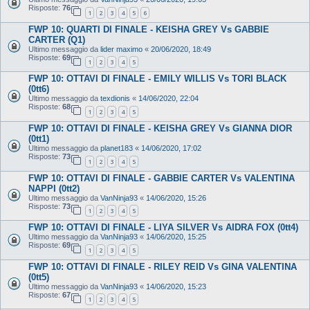
Risposte:
76
1
2
3
4
5
6
FWP 10: QUARTI DI FINALE - KEISHA GREY Vs GABBIE
CARTER (Q1)
Ultimo messaggio da
lider maximo
«
20/06/2020, 18:49
Risposte:
69
1
2
3
4
5
FWP 10: OTTAVI DI FINALE - EMILY WILLIS Vs TORI BLACK
(0tt6)
Ultimo messaggio da
texdionis
«
14/06/2020, 22:04
Risposte:
68
1
2
3
4
5
FWP 10: OTTAVI DI FINALE - KEISHA GREY Vs GIANNA DIOR
(0tt1)
Ultimo messaggio da
planet183
«
14/06/2020, 17:02
Risposte:
73
1
2
3
4
5
FWP 10: OTTAVI DI FINALE - GABBIE CARTER Vs VALENTINA
NAPPI (0tt2)
Ultimo messaggio da
VanNinja93
«
14/06/2020, 15:26
Risposte:
73
1
2
3
4
5
FWP 10: OTTAVI DI FINALE - LIYA SILVER Vs AIDRA FOX (0tt4)
Ultimo messaggio da
VanNinja93
«
14/06/2020, 15:25
Risposte:
69
1
2
3
4
5
FWP 10: OTTAVI DI FINALE - RILEY REID Vs GINA VALENTINA
(0tt5)
Ultimo messaggio da
VanNinja93
«
14/06/2020, 15:23
Risposte:
67
1
2
3
4
5