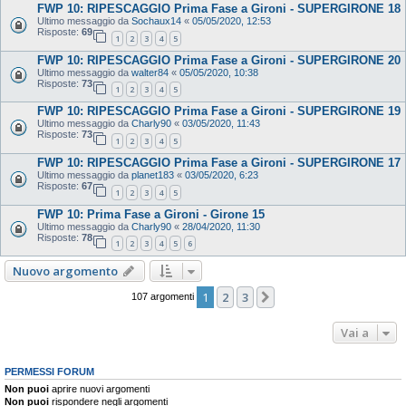
FWP 10: RIPESCAGGIO Prima Fase a Gironi - SUPERGIRONE 18
Ultimo messaggio da
Sochaux14
«
05/05/2020, 12:53
Risposte:
69
1
2
3
4
5
FWP 10: RIPESCAGGIO Prima Fase a Gironi - SUPERGIRONE 20
Ultimo messaggio da
walter84
«
05/05/2020, 10:38
Risposte:
73
1
2
3
4
5
FWP 10: RIPESCAGGIO Prima Fase a Gironi - SUPERGIRONE 19
Ultimo messaggio da
Charly90
«
03/05/2020, 11:43
Risposte:
73
1
2
3
4
5
FWP 10: RIPESCAGGIO Prima Fase a Gironi - SUPERGIRONE 17
Ultimo messaggio da
planet183
«
03/05/2020, 6:23
Risposte:
67
1
2
3
4
5
FWP 10: Prima Fase a Gironi - Girone 15
Ultimo messaggio da
Charly90
«
28/04/2020, 11:30
Risposte:
78
1
2
3
4
5
6
Nuovo argomento
1
2
3
Prossimo
107 argomenti
Vai a
PERMESSI FORUM
Non puoi
aprire nuovi argomenti
Non puoi
rispondere negli argomenti