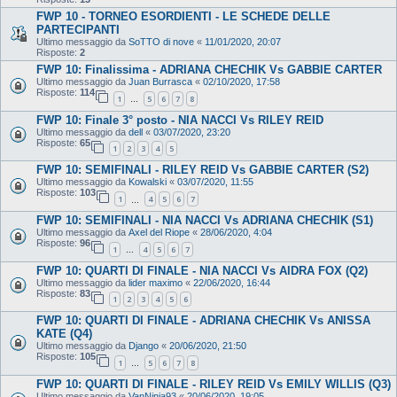
FWP 10 - TORNEO ESORDIENTI - LE SCHEDE DELLE
PARTECIPANTI
Ultimo messaggio da
SoTTO di nove
«
11/01/2020, 20:07
Risposte:
2
FWP 10: Finalissima - ADRIANA CHECHIK Vs GABBIE CARTER
Ultimo messaggio da
Juan Burrasca
«
02/10/2020, 17:58
Risposte:
114
1
5
6
7
8
…
FWP 10: Finale 3° posto - NIA NACCI Vs RILEY REID
Ultimo messaggio da
dell
«
03/07/2020, 23:20
Risposte:
65
1
2
3
4
5
FWP 10: SEMIFINALI - RILEY REID Vs GABBIE CARTER (S2)
Ultimo messaggio da
Kowalski
«
03/07/2020, 11:55
Risposte:
103
1
4
5
6
7
…
FWP 10: SEMIFINALI - NIA NACCI Vs ADRIANA CHECHIK (S1)
Ultimo messaggio da
Axel del Riope
«
28/06/2020, 4:04
Risposte:
96
1
4
5
6
7
…
FWP 10: QUARTI DI FINALE - NIA NACCI Vs AIDRA FOX (Q2)
Ultimo messaggio da
lider maximo
«
22/06/2020, 16:44
Risposte:
83
1
2
3
4
5
6
FWP 10: QUARTI DI FINALE - ADRIANA CHECHIK Vs ANISSA
KATE (Q4)
Ultimo messaggio da
Django
«
20/06/2020, 21:50
Risposte:
105
1
5
6
7
8
…
FWP 10: QUARTI DI FINALE - RILEY REID Vs EMILY WILLIS (Q3)
Ultimo messaggio da
VanNinja93
«
20/06/2020, 19:05