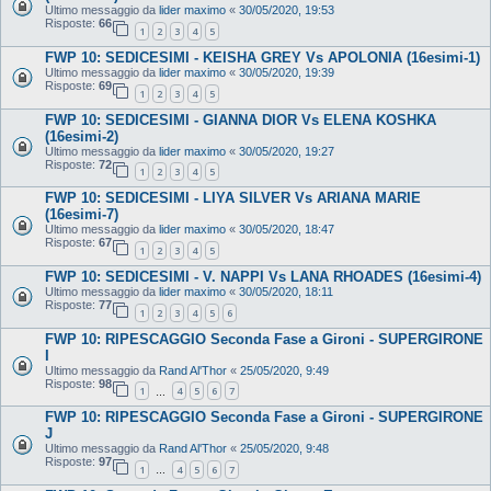
Ultimo messaggio da
lider maximo
«
30/05/2020, 19:53
Risposte:
66
1
2
3
4
5
FWP 10: SEDICESIMI - KEISHA GREY Vs APOLONIA (16esimi-1)
Ultimo messaggio da
lider maximo
«
30/05/2020, 19:39
Risposte:
69
1
2
3
4
5
FWP 10: SEDICESIMI - GIANNA DIOR Vs ELENA KOSHKA
(16esimi-2)
Ultimo messaggio da
lider maximo
«
30/05/2020, 19:27
Risposte:
72
1
2
3
4
5
FWP 10: SEDICESIMI - LIYA SILVER Vs ARIANA MARIE
(16esimi-7)
Ultimo messaggio da
lider maximo
«
30/05/2020, 18:47
Risposte:
67
1
2
3
4
5
FWP 10: SEDICESIMI - V. NAPPI Vs LANA RHOADES (16esimi-4)
Ultimo messaggio da
lider maximo
«
30/05/2020, 18:11
Risposte:
77
1
2
3
4
5
6
FWP 10: RIPESCAGGIO Seconda Fase a Gironi - SUPERGIRONE
I
Ultimo messaggio da
Rand Al'Thor
«
25/05/2020, 9:49
Risposte:
98
1
4
5
6
7
…
FWP 10: RIPESCAGGIO Seconda Fase a Gironi - SUPERGIRONE
J
Ultimo messaggio da
Rand Al'Thor
«
25/05/2020, 9:48
Risposte:
97
1
4
5
6
7
…