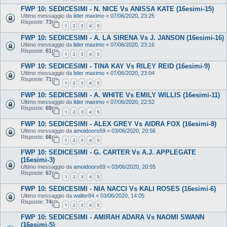
FWP 10: SEDICESIMI - N. NICE Vs ANISSA KATE (16esimi-15)
Ultimo messaggio da
lider maximo
«
07/06/2020, 23:25
Risposte:
73
1
2
3
4
5
FWP 10: SEDICESIMI - A. LA SIRENA Vs J. JANSON (16esimi-16)
Ultimo messaggio da
lider maximo
«
07/06/2020, 23:16
Risposte:
61
1
2
3
4
5
FWP 10: SEDICESIMI - TINA KAY Vs RILEY REID (16esimi-9)
Ultimo messaggio da
lider maximo
«
07/06/2020, 23:04
Risposte:
71
1
2
3
4
5
FWP 10: SEDICESIMI - A. WHITE Vs EMILY WILLIS (16esimi-11)
Ultimo messaggio da
lider maximo
«
07/06/2020, 22:52
Risposte:
69
1
2
3
4
5
FWP 10: SEDICESIMI - ALEX GREY Vs AIDRA FOX (16esimi-8)
Ultimo messaggio da
amoidoors69
«
03/06/2020, 20:56
Risposte:
66
1
2
3
4
5
FWP 10: SEDICESIMI - G. CARTER Vs A.J. APPLEGATE
(16esimi-3)
Ultimo messaggio da
amoidoors69
«
03/06/2020, 20:55
Risposte:
67
1
2
3
4
5
FWP 10: SEDICESIMI - NIA NACCI Vs KALI ROSES (16esimi-6)
Ultimo messaggio da
walter84
«
03/06/2020, 14:05
Risposte:
74
1
2
3
4
5
FWP 10: SEDICESIMI - AMIRAH ADARA Vs NAOMI SWANN
(16esimi-5)