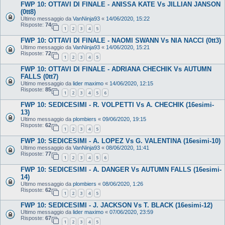
FWP 10: OTTAVI DI FINALE - ANISSA KATE Vs JILLIAN JANSON
(0tt8)
Ultimo messaggio da
VanNinja93
«
14/06/2020, 15:22
Risposte:
74
1
2
3
4
5
FWP 10: OTTAVI DI FINALE - NAOMI SWANN Vs NIA NACCI (0tt3)
Ultimo messaggio da
VanNinja93
«
14/06/2020, 15:21
Risposte:
72
1
2
3
4
5
FWP 10: OTTAVI DI FINALE - ADRIANA CHECHIK Vs AUTUMN
FALLS (0tt7)
Ultimo messaggio da
lider maximo
«
14/06/2020, 12:15
Risposte:
85
1
2
3
4
5
6
FWP 10: SEDICESIMI - R. VOLPETTI Vs A. CHECHIK (16esimi-
13)
Ultimo messaggio da
plombiers
«
09/06/2020, 19:15
Risposte:
62
1
2
3
4
5
FWP 10: SEDICESIMI - A. LOPEZ Vs G. VALENTINA (16esimi-10)
Ultimo messaggio da
VanNinja93
«
08/06/2020, 11:41
Risposte:
77
1
2
3
4
5
6
FWP 10: SEDICESIMI - A. DANGER Vs AUTUMN FALLS (16esimi-
14)
Ultimo messaggio da
plombiers
«
08/06/2020, 1:26
Risposte:
62
1
2
3
4
5
FWP 10: SEDICESIMI - J. JACKSON Vs T. BLACK (16esimi-12)
Ultimo messaggio da
lider maximo
«
07/06/2020, 23:59
Risposte:
67
1
2
3
4
5