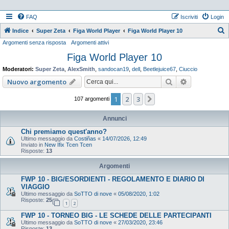
FAQ
Iscriviti
Login
Indice
Super Zeta
Figa World Player
Figa World Player 10
Argomenti senza risposta
Argomenti attivi
e
Figa World Player 10
r
c
Moderatori:
Super Zeta
,
AlexSmith
,
sandocan19
,
dell
,
Beetlejuice67
,
Ciuccio
a
Cerca
Ricerca ava
Nuovo argomento
1
2
3
Prossimo
107 argomenti
Annunci
Chi premiamo quest'anno?
Ultimo messaggio da
Costiñas
«
14/07/2026, 12:49
Inviato in
New Ifix Tcen Tcen
Risposte:
13
Argomenti
FWP 10 - BIG/ESORDIENTI - REGOLAMENTO E DIARIO DI
VIAGGIO
Ultimo messaggio da
SoTTO di nove
«
05/08/2020, 1:02
Risposte:
25
1
2
FWP 10 - TORNEO BIG - LE SCHEDE DELLE PARTECIPANTI
Ultimo messaggio da
SoTTO di nove
«
27/03/2020, 23:46
Risposte:
13