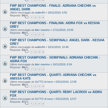
FWP BEST CHAMPIONS - FINALE: ADRIANA CHECHIK vs
ANGEL DARK
Ultimo messaggio da
walter84
«
18/11/2019, 6:55
Risposte:
54
1
2
3
4
FWP BEST CHAMPIONS - FINALINA: AIDRA FOX vs KEISHA
GREY
Ultimo messaggio da
lider maximo
«
17/11/2019, 23:05
Risposte:
48
1
2
3
4
FWP BEST CHAMPIONS - SEMIFINALI: ANGEL DARK - KEISHA
GREY
Ultimo messaggio da
walter84
«
10/11/2019, 10:48
Risposte:
53
1
2
3
4
FWP BEST CHAMPIONS - SEMIFINALI: ADRIANA CHECHIK -
AIDRA FOX
Ultimo messaggio da
lider maximo
«
10/11/2019, 0:34
Risposte:
49
1
2
3
4
FWP BEST CHAMPIONS - QUARTI: ADRIANA CHECHIK vs
ANISSA KATE
Ultimo messaggio da
SoTTO di nove
«
03/11/2019, 12:58
Risposte:
48
1
2
3
4
FWP BEST CHAMPIONS - QUARTI: REMY LACROIX vs AIDRA
FOX
Ultimo messaggio da
SoTTO di nove
«
03/11/2019, 12:57
Risposte:
47
1
2
3
4