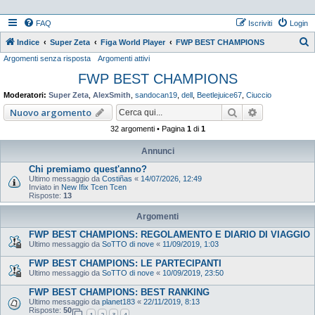
FAQ
Iscriviti
Login
Indice
Super Zeta
Figa World Player
FWP BEST CHAMPIONS
Argomenti senza risposta
Argomenti attivi
e
FWP BEST CHAMPIONS
r
c
Moderatori:
Super Zeta
,
AlexSmith
,
sandocan19
,
dell
,
Beetlejuice67
,
Ciuccio
a
Cerca
Ricerca ava
Nuovo argomento
32 argomenti • Pagina
1
di
1
Annunci
Chi premiamo quest'anno?
Ultimo messaggio da
Costiñas
«
14/07/2026, 12:49
Inviato in
New Ifix Tcen Tcen
Risposte:
13
Argomenti
FWP BEST CHAMPIONS: REGOLAMENTO E DIARIO DI VIAGGIO
Ultimo messaggio da
SoTTO di nove
«
11/09/2019, 1:03
FWP BEST CHAMPIONS: LE PARTECIPANTI
Ultimo messaggio da
SoTTO di nove
«
10/09/2019, 23:50
FWP BEST CHAMPIONS: BEST RANKING
Ultimo messaggio da
planet183
«
22/11/2019, 8:13
Risposte:
50
1
2
3
4