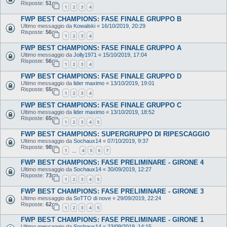
Risposte:
51
1
2
3
4
FWP BEST CHAMPIONS: FASE FINALE GRUPPO B
Ultimo messaggio da
Kowalski
«
16/10/2019, 20:29
Risposte:
56
1
2
3
4
FWP BEST CHAMPIONS: FASE FINALE GRUPPO A
Ultimo messaggio da
Jolly1971
«
15/10/2019, 17:04
Risposte:
56
1
2
3
4
FWP BEST CHAMPIONS: FASE FINALE GRUPPO D
Ultimo messaggio da
lider maximo
«
13/10/2019, 19:01
Risposte:
55
1
2
3
4
FWP BEST CHAMPIONS: FASE FINALE GRUPPO C
Ultimo messaggio da
lider maximo
«
13/10/2019, 18:52
Risposte:
65
1
2
3
4
5
FWP BEST CHAMPIONS: SUPERGRUPPO DI RIPESCAGGIO
Ultimo messaggio da
Sochaux14
«
07/10/2019, 9:37
Risposte:
98
1
4
5
6
7
…
FWP BEST CHAMPIONS: FASE PRELIMINARE - GIRONE 4
Ultimo messaggio da
Sochaux14
«
30/09/2019, 12:27
Risposte:
73
1
2
3
4
5
FWP BEST CHAMPIONS: FASE PRELIMINARE - GIRONE 3
Ultimo messaggio da
SoTTO di nove
«
29/09/2019, 22:24
Risposte:
62
1
2
3
4
5
FWP BEST CHAMPIONS: FASE PRELIMINARE - GIRONE 1
Ultimo messaggio da
Sochaux14
«
23/09/2019, 14:15