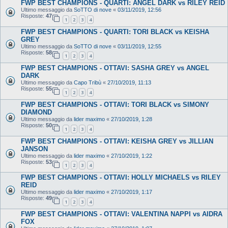
FWP BEST CHAMPIONS - QUARTI: ANGEL DARK vs RILEY REID
Ultimo messaggio da
SoTTO di nove
«
03/11/2019, 12:56
Risposte:
47
1
2
3
4
FWP BEST CHAMPIONS - QUARTI: TORI BLACK vs KEISHA
GREY
Ultimo messaggio da
SoTTO di nove
«
03/11/2019, 12:55
Risposte:
58
1
2
3
4
FWP BEST CHAMPIONS - OTTAVI: SASHA GREY vs ANGEL
DARK
Ultimo messaggio da
Capo Tribù
«
27/10/2019, 11:13
Risposte:
55
1
2
3
4
FWP BEST CHAMPIONS - OTTAVI: TORI BLACK vs SIMONY
DIAMOND
Ultimo messaggio da
lider maximo
«
27/10/2019, 1:28
Risposte:
50
1
2
3
4
FWP BEST CHAMPIONS - OTTAVI: KEISHA GREY vs JILLIAN
JANSON
Ultimo messaggio da
lider maximo
«
27/10/2019, 1:22
Risposte:
53
1
2
3
4
FWP BEST CHAMPIONS - OTTAVI: HOLLY MICHAELS vs RILEY
REID
Ultimo messaggio da
lider maximo
«
27/10/2019, 1:17
Risposte:
49
1
2
3
4
FWP BEST CHAMPIONS - OTTAVI: VALENTINA NAPPI vs AIDRA
FOX