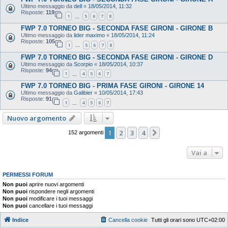
Ultimo messaggio da
dell
«
18/05/2014, 11:32
Risposte:
119
1
5
6
7
8
…
FWP 7.0 TORNEO BIG - SECONDA FASE GIRONI - GIRONE B
Ultimo messaggio da
lider maximo
«
18/05/2014, 11:24
Risposte:
105
1
5
6
7
8
…
FWP 7.0 TORNEO BIG - SECONDA FASE GIRONI - GIRONE D
Ultimo messaggio da
Scorpio
«
18/05/2014, 10:37
Risposte:
94
1
4
5
6
7
…
FWP 7.0 TORNEO BIG - PRIMA FASE GIRONI - GIRONE 14
Ultimo messaggio da
Galibier
«
10/05/2014, 17:43
Risposte:
91
1
4
5
6
7
…
Nuovo argomento
1
2
3
4
Prossimo
152 argomenti
Vai a
PERMESSI FORUM
Non puoi
aprire nuovi argomenti
Non puoi
rispondere negli argomenti
Non puoi
modificare i tuoi messaggi
Non puoi
cancellare i tuoi messaggi
Indice
Cancella cookie
Tutti gli orari sono
UTC+02:00