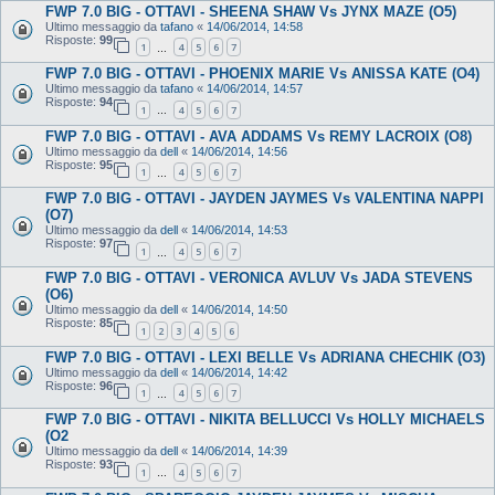
FWP 7.0 BIG - OTTAVI - SHEENA SHAW Vs JYNX MAZE (O5)
Ultimo messaggio da
tafano
«
14/06/2014, 14:58
Risposte:
99
1
4
5
6
7
…
FWP 7.0 BIG - OTTAVI - PHOENIX MARIE Vs ANISSA KATE (O4)
Ultimo messaggio da
tafano
«
14/06/2014, 14:57
Risposte:
94
1
4
5
6
7
…
FWP 7.0 BIG - OTTAVI - AVA ADDAMS Vs REMY LACROIX (O8)
Ultimo messaggio da
dell
«
14/06/2014, 14:56
Risposte:
95
1
4
5
6
7
…
FWP 7.0 BIG - OTTAVI - JAYDEN JAYMES Vs VALENTINA NAPPI
(O7)
Ultimo messaggio da
dell
«
14/06/2014, 14:53
Risposte:
97
1
4
5
6
7
…
FWP 7.0 BIG - OTTAVI - VERONICA AVLUV Vs JADA STEVENS
(O6)
Ultimo messaggio da
dell
«
14/06/2014, 14:50
Risposte:
85
1
2
3
4
5
6
FWP 7.0 BIG - OTTAVI - LEXI BELLE Vs ADRIANA CHECHIK (O3)
Ultimo messaggio da
dell
«
14/06/2014, 14:42
Risposte:
96
1
4
5
6
7
…
FWP 7.0 BIG - OTTAVI - NIKITA BELLUCCI Vs HOLLY MICHAELS
(O2
Ultimo messaggio da
dell
«
14/06/2014, 14:39
Risposte:
93
1
4
5
6
7
…