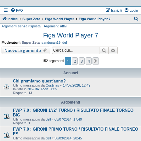
FAQ
Iscriviti
Login
Indice
Super Zeta
Figa World Player
Figa World Player 7
Argomenti senza risposta
Argomenti attivi
e
Figa World Player 7
r
c
Moderatori:
Super Zeta
,
sandocan19
,
dell
a
Cerca
Ricerca ava
Nuovo argomento
1
2
3
4
Prossimo
152 argomenti
Annunci
Chi premiamo quest'anno?
Ultimo messaggio da
Costiñas
«
14/07/2026, 12:49
Inviato in
New Ifix Tcen Tcen
Risposte:
13
Argomenti
FWP 7.0 : GIRONI 1°/2° TURNO / RISULTATO FINALE TORNEO
BIG
Ultimo messaggio da
dell
«
05/07/2014, 17:40
Risposte:
1
FWP 7.0 : GIRONI PRIMO TURNO / RISULTATO FINALE TORNEO
ES.
Ultimo messaggio da
dell
«
30/03/2014, 20:45