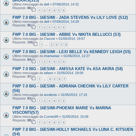
BROOKS(S13)
Ultimo messaggio da
dell
«
07/06/2014, 14:31
Risposte:
86
1
2
3
4
5
6
FWP 7.0 BIG - 16ESIMI - JADA STEVENS Vs LILY LOVE (S12)
Ultimo messaggio da
dell
«
07/06/2014, 14:29
Risposte:
85
1
2
3
4
5
6
FWP 7.0 BIG - 16ESIMI - ABBIE Vs NIKITA BELLUCCI (S3)
Ultimo messaggio da
Ciuccio
«
01/06/2014, 19:57
Risposte:
105
1
5
6
7
8
…
FWP 7.0 BIG - 16ESIMI - LEXI BELLE Vs KENNEDY LEIGH (S5)
Ultimo messaggio da
imamaniac
«
01/06/2014, 12:27
Risposte:
84
1
2
3
4
5
6
FWP 7.0 BIG - 16ESIMI - ANISSA KATE Vs ASA AKIRA (S8)
Ultimo messaggio da
tafano
«
31/05/2014, 18:09
Risposte:
97
1
4
5
6
7
…
FWP 7.0 BIG - 16ESIMI - ADRIANA CHECHIK Vs LILY CARTER
(S6)
Ultimo messaggio da
texdionis
«
31/05/2014, 17:15
Risposte:
83
1
2
3
4
5
6
FWP 7.0 BIG - 16ESIMI-PHOENIX MARIE Vs MARINA
VISCONTI(S7)
Ultimo messaggio da
Curmin99
«
31/05/2014, 15:09
Risposte:
88
1
2
3
4
5
6
FWP 7.0 BIG - 16ESIMI-HOLLY MICHAELS Vs LUNA C. KITSUEN
(S4)