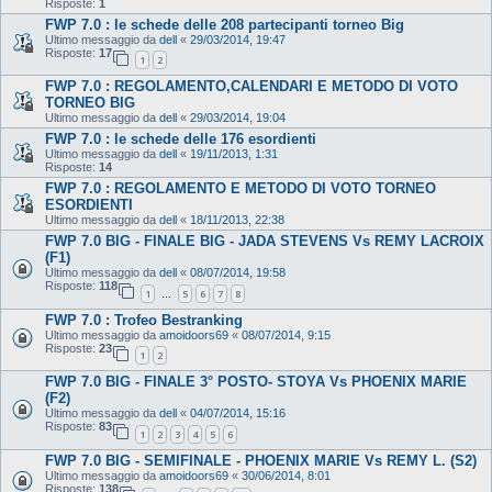
Risposte:
1
FWP 7.0 : le schede delle 208 partecipanti torneo Big
Ultimo messaggio da
dell
«
29/03/2014, 19:47
Risposte:
17
1
2
FWP 7.0 : REGOLAMENTO,CALENDARI E METODO DI VOTO
TORNEO BIG
Ultimo messaggio da
dell
«
29/03/2014, 19:04
FWP 7.0 : le schede delle 176 esordienti
Ultimo messaggio da
dell
«
19/11/2013, 1:31
Risposte:
14
FWP 7.0 : REGOLAMENTO E METODO DI VOTO TORNEO
ESORDIENTI
Ultimo messaggio da
dell
«
18/11/2013, 22:38
FWP 7.0 BIG - FINALE BIG - JADA STEVENS Vs REMY LACROIX
(F1)
Ultimo messaggio da
dell
«
08/07/2014, 19:58
Risposte:
118
1
5
6
7
8
…
FWP 7.0 : Trofeo Bestranking
Ultimo messaggio da
amoidoors69
«
08/07/2014, 9:15
Risposte:
23
1
2
FWP 7.0 BIG - FINALE 3° POSTO- STOYA Vs PHOENIX MARIE
(F2)
Ultimo messaggio da
dell
«
04/07/2014, 15:16
Risposte:
83
1
2
3
4
5
6
FWP 7.0 BIG - SEMIFINALE - PHOENIX MARIE Vs REMY L. (S2)
Ultimo messaggio da
amoidoors69
«
30/06/2014, 8:01
Risposte:
138