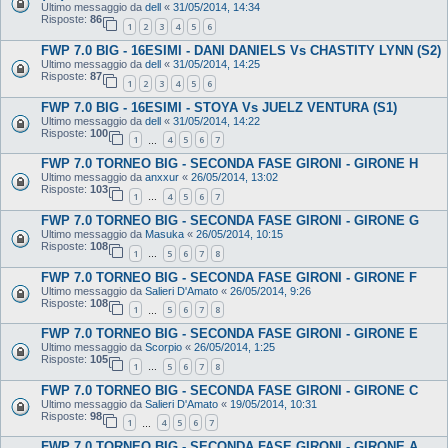
Ultimo messaggio da
dell
«
31/05/2014, 14:34
Risposte:
86
1
2
3
4
5
6
FWP 7.0 BIG - 16ESIMI - DANI DANIELS Vs CHASTITY LYNN (S2)
Ultimo messaggio da
dell
«
31/05/2014, 14:25
Risposte:
87
1
2
3
4
5
6
FWP 7.0 BIG - 16ESIMI - STOYA Vs JUELZ VENTURA (S1)
Ultimo messaggio da
dell
«
31/05/2014, 14:22
Risposte:
100
1
4
5
6
7
…
FWP 7.0 TORNEO BIG - SECONDA FASE GIRONI - GIRONE H
Ultimo messaggio da
anxxur
«
26/05/2014, 13:02
Risposte:
103
1
4
5
6
7
…
FWP 7.0 TORNEO BIG - SECONDA FASE GIRONI - GIRONE G
Ultimo messaggio da
Masuka
«
26/05/2014, 10:15
Risposte:
108
1
5
6
7
8
…
FWP 7.0 TORNEO BIG - SECONDA FASE GIRONI - GIRONE F
Ultimo messaggio da
Salieri D'Amato
«
26/05/2014, 9:26
Risposte:
108
1
5
6
7
8
…
FWP 7.0 TORNEO BIG - SECONDA FASE GIRONI - GIRONE E
Ultimo messaggio da
Scorpio
«
26/05/2014, 1:25
Risposte:
105
1
5
6
7
8
…
FWP 7.0 TORNEO BIG - SECONDA FASE GIRONI - GIRONE C
Ultimo messaggio da
Salieri D'Amato
«
19/05/2014, 10:31
Risposte:
98
1
4
5
6
7
…
FWP 7.0 TORNEO BIG - SECONDA FASE GIRONI - GIRONE A