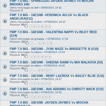
FWP 7.0 BIG - SPAREGGIO JAYDEN JAYMES Vs MISCHA
BROOKS 24H
Ultimo messaggio da
dell
«
08/06/2014, 14:31
Risposte:
5
FWP 7.0 BIG - 16ESIMI -VERONICA AVLUV Vs BLACK
ANGELIKA(S11)
Ultimo messaggio da
Gothic
«
07/06/2014, 19:15
Risposte:
85
1
2
3
4
5
6
FWP 7.0 BIG - 16ESIMI - VALENTINA NAPPI Vs RILEY REID
(S14)
Ultimo messaggio da
gi.kappa.
«
07/06/2014, 17:32
Risposte:
111
1
5
6
7
8
…
FWP 7.0 BIG - 16ESIMI - JYNX MAZE Vs BRIDGETTE B (S10)
Ultimo messaggio da
tafano
«
07/06/2014, 14:43
Risposte:
84
1
2
3
4
5
6
FWP 7.0 BIG - 16ESIMI - SHEENA SHAW Vs MIA MALKOVA (S9)
Ultimo messaggio da
tafano
«
07/06/2014, 14:42
Risposte:
90
1
4
5
6
7
…
FWP 7.0 BIG - 16ESIMI - REMY LACROIX Vs BAILEY BLUE (S16)
Ultimo messaggio da
dell
«
07/06/2014, 14:37
Risposte:
84
1
2
3
4
5
6
FWP 7.0 BIG - 16ESIMI - AVA ADDAMS Vs CHRISTY MACK (S15)
Ultimo messaggio da
dell
«
07/06/2014, 14:35
Risposte:
83
1
2
3
4
5
6
FWP 7.0 BIG - 16ESIMI -JAYDEN JAYMES Vs MISCHA