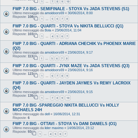
1
7
8
9
10
…
FWP 7.0 BIG - SEMIFINALE - STOYA Vs JADA STEVENS (S1)
Ultimo messaggio da
amoidoors69
«
30/06/2014, 8:00
Risposte:
108
1
5
6
7
8
…
FWP 7.0 BIG - QUARTI - STOYA Vs NIKITA BELLUCCI (Q1)
Ultimo messaggio da
Bola
«
23/06/2014, 11:04
Risposte:
103
1
4
5
6
7
…
FWP 7.0 BIG - QUARTI - ADRIANA CHECHIK Vs PHOENIX MARIE
(Q2)
Ultimo messaggio da
amoidoors69
«
23/06/2014, 9:17
Risposte:
113
1
5
6
7
8
…
FWP 7.0 BIG - QUARTI - JYNX MAZE Vs JADA STEVENS (Q3)
Ultimo messaggio da
amoidoors69
«
23/06/2014, 9:16
Risposte:
123
1
6
7
8
9
…
FWP 7.0 BIG - QUARTI - JAYDEN JAYMES Vs REMY LACROIX
(Q4)
Ultimo messaggio da
amoidoors69
«
23/06/2014, 9:15
Risposte:
135
1
7
8
9
10
…
FWP 7.0 BIG -SPAREGGIO NIKITA BELLUCCI Vs HOLLY
MICHAELS 24H
Ultimo messaggio da
dell
«
16/06/2014, 12:31
Risposte:
6
FWP 7.0 BIG - OTTAVI - STOYA Vs DANI DANIELS (O1)
Ultimo messaggio da
lider maximo
«
14/06/2014, 23:12
Risposte:
93
1
4
5
6
7
…