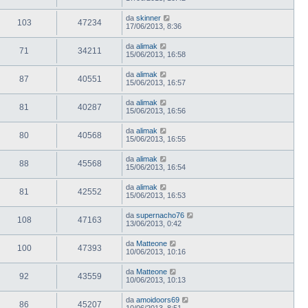
da
skinner
103
47234
17/06/2013, 8:36
da
alimak
71
34211
15/06/2013, 16:58
da
alimak
87
40551
15/06/2013, 16:57
da
alimak
81
40287
15/06/2013, 16:56
da
alimak
80
40568
15/06/2013, 16:55
da
alimak
88
45568
15/06/2013, 16:54
da
alimak
81
42552
15/06/2013, 16:53
da
supernacho76
108
47163
13/06/2013, 0:42
da
Matteone
100
47393
10/06/2013, 10:16
da
Matteone
92
43559
10/06/2013, 10:13
da
amoidoors69
86
45207
10/06/2013, 8:51