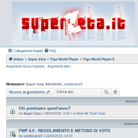
Collegamenti Rapidi
FAQ
Indice
Super Zeta
Figa World Player
Figa World Player 6
Argomenti senza risposta
Argomenti attivi
Moderatori:
Super Zeta
,
AlexSmith
,
sandocan19
Cerca
Ricerca a
Nuovo argomento
Annunci
Chi premiamo quest'anno?
da
Super Zeta
»
09/04/2026, 9:30
» in
New Ifix Tcen Tcen
Argoment
FWP 6.0 : REGOLAMENTO E METODO DI VOTO
da
sandocan19
»
21/04/2013, 14:03