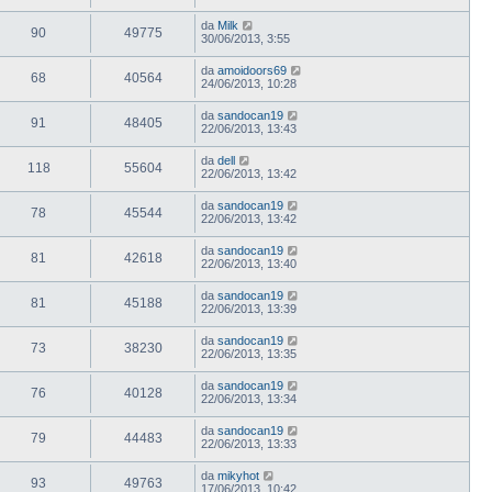
da
Milk
90
49775
30/06/2013, 3:55
da
amoidoors69
68
40564
24/06/2013, 10:28
da
sandocan19
91
48405
22/06/2013, 13:43
da
dell
118
55604
22/06/2013, 13:42
da
sandocan19
78
45544
22/06/2013, 13:42
da
sandocan19
81
42618
22/06/2013, 13:40
da
sandocan19
81
45188
22/06/2013, 13:39
da
sandocan19
73
38230
22/06/2013, 13:35
da
sandocan19
76
40128
22/06/2013, 13:34
da
sandocan19
79
44483
22/06/2013, 13:33
da
mikyhot
93
49763
17/06/2013, 10:42