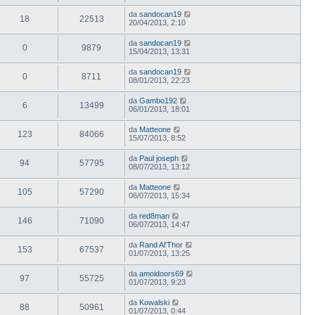
da
sandocan19
18
22513
20/04/2013, 2:10
da
sandocan19
0
9879
15/04/2013, 13:31
da
sandocan19
0
8711
08/01/2013, 22:23
da
Gambo192
6
13499
06/01/2013, 18:01
da
Matteone
123
84066
15/07/2013, 8:52
da
Paul joseph
94
57795
08/07/2013, 13:12
da
Matteone
105
57290
06/07/2013, 15:34
da
red8man
146
71090
06/07/2013, 14:47
da
Rand Al'Thor
153
67537
01/07/2013, 13:25
da
amoidoors69
97
55725
01/07/2013, 9:23
da
Kowalski
88
50961
01/07/2013, 0:44