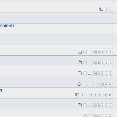
1
2
RDIENTI
1
5
6
7
8
9
…
1
3
4
5
6
7
…
1
4
5
6
7
8
…
)
1
6
7
8
9
10
…
2)
1
7
8
9
10
11
…
1
3
4
5
6
7
…
1
2
3
4
5
6