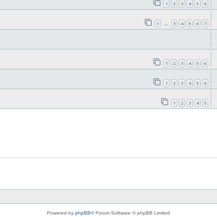
1
2
3
4
5
6
1
3
4
5
6
7
…
1
2
3
4
5
6
1
2
3
4
5
6
1
2
3
4
5
Powered by
phpBB
® Forum Software © phpBB Limited