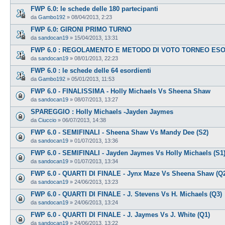
FWP 6.0: le schede delle 180 partecipanti
da
Gambo192
»
08/04/2013, 2:23
FWP 6.0: GIRONI PRIMO TURNO
da
sandocan19
»
15/04/2013, 13:31
FWP 6.0 : REGOLAMENTO E METODO DI VOTO TORNEO ESO
da
sandocan19
»
08/01/2013, 22:23
FWP 6.0 : le schede delle 64 esordienti
da
Gambo192
»
05/01/2013, 11:53
FWP 6.0 - FINALISSIMA - Holly Michaels Vs Sheena Shaw
da
sandocan19
»
08/07/2013, 13:27
SPAREGGIO : Holly Michaels -Jayden Jaymes
da
Ciuccio
»
06/07/2013, 14:38
FWP 6.0 - SEMIFINALI - Sheena Shaw Vs Mandy Dee (S2)
da
sandocan19
»
01/07/2013, 13:36
FWP 6.0 - SEMIFINALI - Jayden Jaymes Vs Holly Michaels (S1
da
sandocan19
»
01/07/2013, 13:34
FWP 6.0 - QUARTI DI FINALE - Jynx Maze Vs Sheena Shaw (Q
da
sandocan19
»
24/06/2013, 13:23
FWP 6.0 - QUARTI DI FINALE - J. Stevens Vs H. Michaels (Q3)
da
sandocan19
»
24/06/2013, 13:24
FWP 6.0 - QUARTI DI FINALE - J. Jaymes Vs J. White (Q1)
da
sandocan19
»
24/06/2013, 13:22