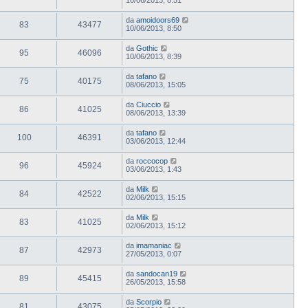
da
amoidoors69
83
43477
10/06/2013, 8:50
da
Gothic
95
46096
10/06/2013, 8:39
da
tafano
75
40175
08/06/2013, 15:05
da
Ciuccio
86
41025
08/06/2013, 13:39
da
tafano
100
46391
03/06/2013, 12:44
da
roccocop
96
45924
03/06/2013, 1:43
da
Milk
84
42522
02/06/2013, 15:15
da
Milk
83
41025
02/06/2013, 15:12
da
imamaniac
87
42973
27/05/2013, 0:07
da
sandocan19
89
45415
26/05/2013, 15:58
da
Scorpio
81
43075