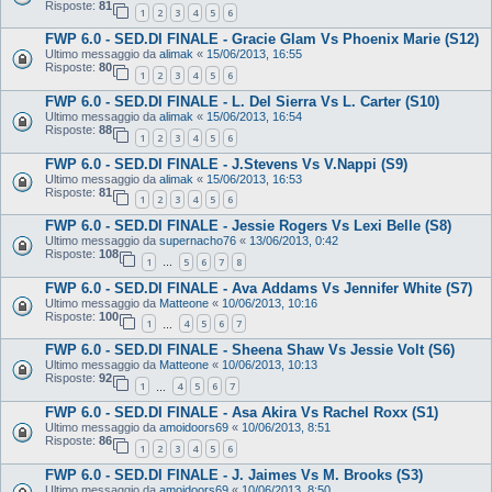
Risposte:
81
1
2
3
4
5
6
FWP 6.0 - SED.DI FINALE - Gracie Glam Vs Phoenix Marie (S12)
Ultimo messaggio da
alimak
«
15/06/2013, 16:55
Risposte:
80
1
2
3
4
5
6
FWP 6.0 - SED.DI FINALE - L. Del Sierra Vs L. Carter (S10)
Ultimo messaggio da
alimak
«
15/06/2013, 16:54
Risposte:
88
1
2
3
4
5
6
FWP 6.0 - SED.DI FINALE - J.Stevens Vs V.Nappi (S9)
Ultimo messaggio da
alimak
«
15/06/2013, 16:53
Risposte:
81
1
2
3
4
5
6
FWP 6.0 - SED.DI FINALE - Jessie Rogers Vs Lexi Belle (S8)
Ultimo messaggio da
supernacho76
«
13/06/2013, 0:42
Risposte:
108
1
5
6
7
8
…
FWP 6.0 - SED.DI FINALE - Ava Addams Vs Jennifer White (S7)
Ultimo messaggio da
Matteone
«
10/06/2013, 10:16
Risposte:
100
1
4
5
6
7
…
FWP 6.0 - SED.DI FINALE - Sheena Shaw Vs Jessie Volt (S6)
Ultimo messaggio da
Matteone
«
10/06/2013, 10:13
Risposte:
92
1
4
5
6
7
…
FWP 6.0 - SED.DI FINALE - Asa Akira Vs Rachel Roxx (S1)
Ultimo messaggio da
amoidoors69
«
10/06/2013, 8:51
Risposte:
86
1
2
3
4
5
6
FWP 6.0 - SED.DI FINALE - J. Jaimes Vs M. Brooks (S3)
Ultimo messaggio da
amoidoors69
«
10/06/2013, 8:50