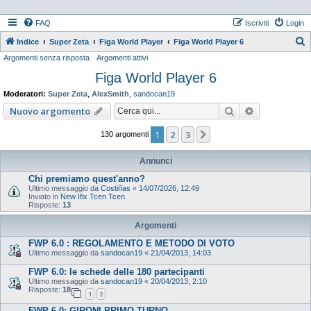
FAQ
Iscriviti
Login
Indice
Super Zeta
Figa World Player
Figa World Player 6
Argomenti senza risposta
Argomenti attivi
e
Figa World Player 6
r
c
Moderatori:
Super Zeta
,
AlexSmith
,
sandocan19
a
Cerca
Ricerca ava
Nuovo argomento
1
2
3
Prossimo
130 argomenti
Annunci
Chi premiamo quest'anno?
Ultimo messaggio da
Costiñas
«
14/07/2026, 12:49
Inviato in
New Ifix Tcen Tcen
Risposte:
13
Argomenti
FWP 6.0 : REGOLAMENTO E METODO DI VOTO
Ultimo messaggio da
sandocan19
«
21/04/2013, 14:03
FWP 6.0: le schede delle 180 partecipanti
Ultimo messaggio da
sandocan19
«
20/04/2013, 2:10
Risposte:
18
1
2
FWP 6.0: GIRONI PRIMO TURNO