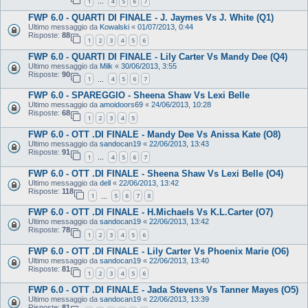
1
4
5
6
7
…
FWP 6.0 - QUARTI DI FINALE - J. Jaymes Vs J. White (Q1)
Ultimo messaggio da
Kowalski
«
01/07/2013, 0:44
Risposte:
88
1
2
3
4
5
6
FWP 6.0 - QUARTI DI FINALE - Lily Carter Vs Mandy Dee (Q4)
Ultimo messaggio da
Milk
«
30/06/2013, 3:55
Risposte:
90
1
4
5
6
7
…
FWP 6.0 - SPAREGGIO - Sheena Shaw Vs Lexi Belle
Ultimo messaggio da
amoidoors69
«
24/06/2013, 10:28
Risposte:
68
1
2
3
4
5
FWP 6.0 - OTT .DI FINALE - Mandy Dee Vs Anissa Kate (O8)
Ultimo messaggio da
sandocan19
«
22/06/2013, 13:43
Risposte:
91
1
4
5
6
7
…
FWP 6.0 - OTT .DI FINALE - Sheena Shaw Vs Lexi Belle (O4)
Ultimo messaggio da
dell
«
22/06/2013, 13:42
Risposte:
118
1
5
6
7
8
…
FWP 6.0 - OTT .DI FINALE - H.Michaels Vs K.L.Carter (O7)
Ultimo messaggio da
sandocan19
«
22/06/2013, 13:42
Risposte:
78
1
2
3
4
5
6
FWP 6.0 - OTT .DI FINALE - Lily Carter Vs Phoenix Marie (O6)
Ultimo messaggio da
sandocan19
«
22/06/2013, 13:40
Risposte:
81
1
2
3
4
5
6
FWP 6.0 - OTT .DI FINALE - Jada Stevens Vs Tanner Mayes (O5)
Ultimo messaggio da
sandocan19
«
22/06/2013, 13:39
Risposte:
81