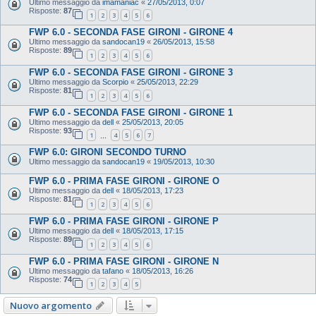
Ultimo messaggio da
imamaniac
«
27/05/2013, 0:07
Risposte:
87
1
2
3
4
5
6
FWP 6.0 - SECONDA FASE GIRONI - GIRONE 4
Ultimo messaggio da
sandocan19
«
26/05/2013, 15:58
Risposte:
89
1
2
3
4
5
6
FWP 6.0 - SECONDA FASE GIRONI - GIRONE 3
Ultimo messaggio da
Scorpio
«
25/05/2013, 22:29
Risposte:
81
1
2
3
4
5
6
FWP 6.0 - SECONDA FASE GIRONI - GIRONE 1
Ultimo messaggio da
dell
«
25/05/2013, 20:05
Risposte:
93
1
4
5
6
7
…
FWP 6.0: GIRONI SECONDO TURNO
Ultimo messaggio da
sandocan19
«
19/05/2013, 10:30
FWP 6.0 - PRIMA FASE GIRONI - GIRONE O
Ultimo messaggio da
dell
«
18/05/2013, 17:23
Risposte:
81
1
2
3
4
5
6
FWP 6.0 - PRIMA FASE GIRONI - GIRONE P
Ultimo messaggio da
dell
«
18/05/2013, 17:15
Risposte:
89
1
2
3
4
5
6
FWP 6.0 - PRIMA FASE GIRONI - GIRONE N
Ultimo messaggio da
tafano
«
18/05/2013, 16:26
Risposte:
74
1
2
3
4
5
Nuovo argomento