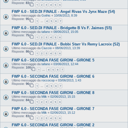
Risposte:
83
1
2
3
4
5
6
FWP 6.0 - SED.DI FINALE - Angel Rivas Vs Jynx Maze (S4)
Ultimo messaggio da
Gothic
«
10/06/2013, 8:39
Risposte:
95
1
4
5
6
7
…
FWP 6.0 - SED.DI FINALE - Bridgette B Vs F. Jaimes (S5)
Ultimo messaggio da
tafano
«
08/06/2013, 15:05
Risposte:
75
1
2
3
4
5
6
FWP 6.0 - SED.DI FINALE - Bobbi Starr Vs Remy Lacroix (S2)
Ultimo messaggio da
Ciuccio
«
08/06/2013, 13:39
Risposte:
86
1
2
3
4
5
6
FWP 6.0 - SECONDA FASE GIRONI - GIRONE 5
Ultimo messaggio da
tafano
«
03/06/2013, 12:44
Risposte:
100
1
4
5
6
7
…
FWP 6.0 - SECONDA FASE GIRONI - GIRONE 6
Ultimo messaggio da
roccocop
«
03/06/2013, 1:43
Risposte:
96
1
4
5
6
7
…
FWP 6.0 - SECONDA FASE GIRONI - GIRONE 8
Ultimo messaggio da
Milk
«
02/06/2013, 15:15
Risposte:
84
1
2
3
4
5
6
FWP 6.0 - SECONDA FASE GIRONI - GIRONE 7
Ultimo messaggio da
Milk
«
02/06/2013, 15:12
Risposte:
83
1
2
3
4
5
6
FWP 6.0 - SECONDA FASE GIRONI - GIRONE 2