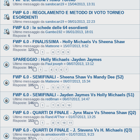
Ultimo messaggio da
sandocan19
«
15/04/2013, 13:31
FWP 6.0 : REGOLAMENTO E METODO DI VOTO TORNEO
ESORDIENTI
Ultimo messaggio da
sandocan19
«
08/01/2013, 22:23
FWP 6.0 : le schede delle 64 esordienti
Ultimo messaggio da
Gambo192
«
06/01/2013, 18:01
Risposte:
6
FWP 6.0 - FINALISSIMA - Holly Michaels Vs Sheena Shaw
Ultimo messaggio da
Matteone
«
15/07/2013, 8:52
Risposte:
123
1
6
7
8
9
…
SPAREGGIO : Holly Michaels -Jayden Jaymes
Ultimo messaggio da
Paul joseph
«
08/07/2013, 13:12
Risposte:
94
1
4
5
6
7
…
FWP 6.0 - SEMIFINALI - Sheena Shaw Vs Mandy Dee (S2)
Ultimo messaggio da
Matteone
«
06/07/2013, 15:34
Risposte:
105
1
5
6
7
8
…
FWP 6.0 - SEMIFINALI - Jayden Jaymes Vs Holly Michaels (S1)
Ultimo messaggio da
red8man
«
06/07/2013, 14:47
Risposte:
146
1
7
8
9
10
…
FWP 6.0 - QUARTI DI FINALE - Jynx Maze Vs Sheena Shaw (Q2)
Ultimo messaggio da
Rand Al'Thor
«
01/07/2013, 13:25
Risposte:
153
1
8
9
10
11
…
FWP 6.0 - QUARTI DI FINALE - J. Stevens Vs H. Michaels (Q3)
Ultimo messaggio da
amoidoors69
«
01/07/2013, 9:23
Risposte:
97