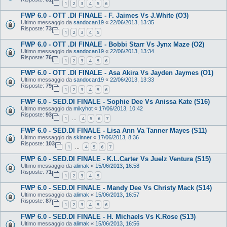
1
2
3
4
5
6
FWP 6.0 - OTT .DI FINALE - F. Jaimes Vs J.White (O3)
Ultimo messaggio da
sandocan19
«
22/06/2013, 13:35
Risposte:
73
1
2
3
4
5
FWP 6.0 - OTT .DI FINALE - Bobbi Starr Vs Jynx Maze (O2)
Ultimo messaggio da
sandocan19
«
22/06/2013, 13:34
Risposte:
76
1
2
3
4
5
6
FWP 6.0 - OTT .DI FINALE - Asa Akira Vs Jayden Jaymes (O1)
Ultimo messaggio da
sandocan19
«
22/06/2013, 13:33
Risposte:
79
1
2
3
4
5
6
FWP 6.0 - SED.DI FINALE - Sophie Dee Vs Anissa Kate (S16)
Ultimo messaggio da
mikyhot
«
17/06/2013, 10:42
Risposte:
93
1
4
5
6
7
…
FWP 6.0 - SED.DI FINALE - Lisa Ann Va Tanner Mayes (S11)
Ultimo messaggio da
skinner
«
17/06/2013, 8:36
Risposte:
103
1
4
5
6
7
…
FWP 6.0 - SED.DI FINALE - K.L.Carter Vs Juelz Ventura (S15)
Ultimo messaggio da
alimak
«
15/06/2013, 16:58
Risposte:
71
1
2
3
4
5
FWP 6.0 - SED.DI FINALE - Mandy Dee Vs Christy Mack (S14)
Ultimo messaggio da
alimak
«
15/06/2013, 16:57
Risposte:
87
1
2
3
4
5
6
FWP 6.0 - SED.DI FINALE - H. Michaels Vs K.Rose (S13)
Ultimo messaggio da
alimak
«
15/06/2013, 16:56