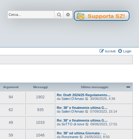
Cerca
Ricerca avanzata
Iscriviti
Login
Argomenti
Messaggi
Ultimo messaggio
Re: Draft 2024/25 Regolamento…
94
1902
V
da
Salieri D'Amato
30/08/2025, 4:39
e
d
Re: 38° e finalmente ultima G…
62
935
i
V
da
Salieri D'Amato
07/09/2023, 15:14
u
e
l
d
Re: 38° e finalmente ultima G…
t
49
1033
i
V
da
SoTTO di nove
09/06/2023, 17:01
i
u
e
m
l
d
o
Re: 38° ed ultima Giornata - …
t
59
1046
i
m
V
da
Ronzinante
24/05/2022, 8:50
i
u