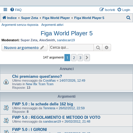
FAQ
Iscriviti
Login
Indice
Super Zeta
Figa World Player
Figa World Player 5
Argomenti senza risposta
Argomenti attivi
e
Figa World Player 5
r
c
Moderatori:
Super Zeta
,
AlexSmith
,
sandocan19
a
Cerca
Ricerca ava
Nuovo argomento
1
2
3
Prossimo
147 argomenti
Annunci
Chi premiamo quest'anno?
Ultimo messaggio da
Costiñas
«
14/07/2026, 12:49
Inviato in
New Ifix Tcen Tcen
Risposte:
13
Argomenti
FWP 5.0 : le schede delle 162 big
Ultimo messaggio da
Tennista
«
26/02/2012, 22:59
Risposte:
8
FWP 5.0 : REGOLAMENTO E METODO DI VOTO
Ultimo messaggio da
sandocan19
«
26/02/2012, 21:48
FWP 5.0 : I GIRONI