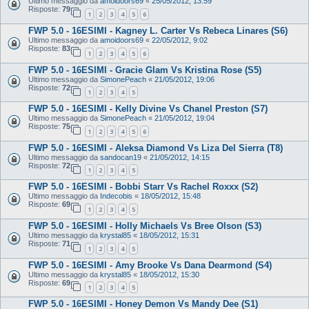
Ultimo messaggio da
amoidoors69
«
25/05/2012, 13:59
Risposte:
79
1
2
3
4
5
6
FWP 5.0 - 16ESIMI - Kagney L. Carter Vs Rebeca Linares (S6)
Ultimo messaggio da
amoidoors69
«
22/05/2012, 9:02
Risposte:
83
1
2
3
4
5
6
FWP 5.0 - 16ESIMI - Gracie Glam Vs Kristina Rose (S5)
Ultimo messaggio da
SimonePeach
«
21/05/2012, 19:06
Risposte:
72
1
2
3
4
5
FWP 5.0 - 16ESIMI - Kelly Divine Vs Chanel Preston (S7)
Ultimo messaggio da
SimonePeach
«
21/05/2012, 19:04
Risposte:
75
1
2
3
4
5
6
FWP 5.0 - 16ESIMI - Aleksa Diamond Vs Liza Del Sierra (T8)
Ultimo messaggio da
sandocan19
«
21/05/2012, 14:15
Risposte:
72
1
2
3
4
5
FWP 5.0 - 16ESIMI - Bobbi Starr Vs Rachel Roxxx (S2)
Ultimo messaggio da
Indecobis
«
18/05/2012, 15:48
Risposte:
69
1
2
3
4
5
FWP 5.0 - 16ESIMI - Holly Michaels Vs Bree Olson (S3)
Ultimo messaggio da
krystal85
«
18/05/2012, 15:31
Risposte:
71
1
2
3
4
5
FWP 5.0 - 16ESIMI - Amy Brooke Vs Dana Dearmond (S4)
Ultimo messaggio da
krystal85
«
18/05/2012, 15:30
Risposte:
69
1
2
3
4
5
FWP 5.0 - 16ESIMI - Honey Demon Vs Mandy Dee (S1)