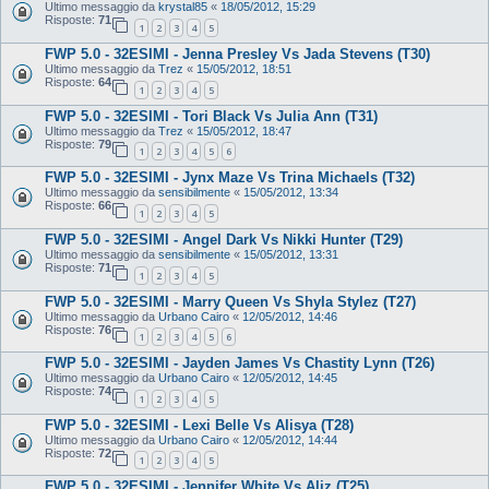
Ultimo messaggio da
krystal85
«
18/05/2012, 15:29
Risposte:
71
1
2
3
4
5
FWP 5.0 - 32ESIMI - Jenna Presley Vs Jada Stevens (T30)
Ultimo messaggio da
Trez
«
15/05/2012, 18:51
Risposte:
64
1
2
3
4
5
FWP 5.0 - 32ESIMI - Tori Black Vs Julia Ann (T31)
Ultimo messaggio da
Trez
«
15/05/2012, 18:47
Risposte:
79
1
2
3
4
5
6
FWP 5.0 - 32ESIMI - Jynx Maze Vs Trina Michaels (T32)
Ultimo messaggio da
sensibilmente
«
15/05/2012, 13:34
Risposte:
66
1
2
3
4
5
FWP 5.0 - 32ESIMI - Angel Dark Vs Nikki Hunter (T29)
Ultimo messaggio da
sensibilmente
«
15/05/2012, 13:31
Risposte:
71
1
2
3
4
5
FWP 5.0 - 32ESIMI - Marry Queen Vs Shyla Stylez (T27)
Ultimo messaggio da
Urbano Cairo
«
12/05/2012, 14:46
Risposte:
76
1
2
3
4
5
6
FWP 5.0 - 32ESIMI - Jayden James Vs Chastity Lynn (T26)
Ultimo messaggio da
Urbano Cairo
«
12/05/2012, 14:45
Risposte:
74
1
2
3
4
5
FWP 5.0 - 32ESIMI - Lexi Belle Vs Alisya (T28)
Ultimo messaggio da
Urbano Cairo
«
12/05/2012, 14:44
Risposte:
72
1
2
3
4
5
FWP 5.0 - 32ESIMI - Jennifer White Vs Aliz (T25)