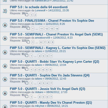
Ultimo messaggio da
sandocan19
«
26/02/2012, 21:42
FWP 5.0 : le schede delle 64 esordienti
Ultimo messaggio da
Lonewolf
«
14/12/2011, 23:35
Risposte:
18
1
2
FWP 5.0 - FINALISSIMA - Chanel Preston Vs Sophie Dee
Ultimo messaggio da
Gothic
«
11/01/2013, 8:26
Risposte:
202
1
11
12
13
14
…
FWP 5.0 - SEMIFINALI - Chanel Preston Vs Angel Dark (SEM1)
Ultimo messaggio da
amoidoors69
«
12/06/2012, 8:23
Risposte:
122
1
6
7
8
9
…
FWP 5.0 - SEMIFINALI - Kagney L. Carter Vs Sophie Dee (SEM2)
Ultimo messaggio da
tafano
«
11/06/2012, 23:21
Risposte:
91
1
4
5
6
7
…
FWP 5.0 - QUARTI - Bobbi Starr Vs Kagney Lynn Carter (Q2)
Ultimo messaggio da
tafano
«
09/06/2012, 13:04
Risposte:
88
1
2
3
4
5
6
FWP 5.0 - QUARTI - Sophie Dee Vs Jada Stevens (Q4)
Ultimo messaggio da
tafano
«
09/06/2012, 12:43
Risposte:
94
1
4
5
6
7
…
FWP 5.0 - QUARTI - Jessie Volt Vs Angel Dark (Q3)
Ultimo messaggio da
Voltaire
«
08/06/2012, 17:03
Risposte:
91
1
4
5
6
7
…
FWP 5.0 - QUARTI - Mandy Dee Vs Chanel Preston (Q1)
Ultimo messaggio da
mikyhot
«
08/06/2012, 14:21