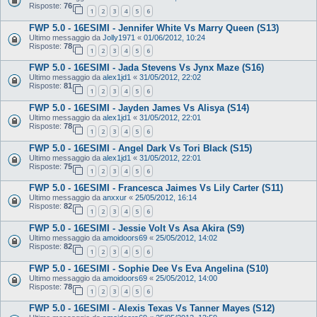
Risposte:
76
1
2
3
4
5
6
FWP 5.0 - 16ESIMI - Jennifer White Vs Marry Queen (S13)
Ultimo messaggio da
Jolly1971
«
01/06/2012, 10:24
Risposte:
78
1
2
3
4
5
6
FWP 5.0 - 16ESIMI - Jada Stevens Vs Jynx Maze (S16)
Ultimo messaggio da
alex1jd1
«
31/05/2012, 22:02
Risposte:
81
1
2
3
4
5
6
FWP 5.0 - 16ESIMI - Jayden James Vs Alisya (S14)
Ultimo messaggio da
alex1jd1
«
31/05/2012, 22:01
Risposte:
78
1
2
3
4
5
6
FWP 5.0 - 16ESIMI - Angel Dark Vs Tori Black (S15)
Ultimo messaggio da
alex1jd1
«
31/05/2012, 22:01
Risposte:
75
1
2
3
4
5
6
FWP 5.0 - 16ESIMI - Francesca Jaimes Vs Lily Carter (S11)
Ultimo messaggio da
anxxur
«
25/05/2012, 16:14
Risposte:
82
1
2
3
4
5
6
FWP 5.0 - 16ESIMI - Jessie Volt Vs Asa Akira (S9)
Ultimo messaggio da
amoidoors69
«
25/05/2012, 14:02
Risposte:
82
1
2
3
4
5
6
FWP 5.0 - 16ESIMI - Sophie Dee Vs Eva Angelina (S10)
Ultimo messaggio da
amoidoors69
«
25/05/2012, 14:00
Risposte:
78
1
2
3
4
5
6
FWP 5.0 - 16ESIMI - Alexis Texas Vs Tanner Mayes (S12)