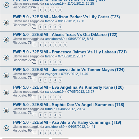
Ultimo messaggio da
sandocan19
«
11/05/2012, 13:25
Risposte:
73
1
2
3
4
5
FWP 5.0 - 32ESIMI - Madison Parker Vs Lily Carter (T23)
Ultimo messaggio da
tafano
«
08/05/2012, 17:11
Risposte:
71
1
2
3
4
5
FWP 5.0 - 32ESIMI - Alexis Texas Vs Gia DiMarco (T22)
Ultimo messaggio da
amoidoors69
«
08/05/2012, 8:31
Risposte:
76
1
2
3
4
5
6
FWP 5.0 - 32ESIMI - Francesca Jaimes Vs Lily Labeau (T21)
Ultimo messaggio da
tafano
«
07/05/2012, 23:17
Risposte:
72
1
2
3
4
5
FWP 5.0 - 32ESIMI - Jenaveve Jolie Vs Tanner Mayes (T24)
Ultimo messaggio da
voyager
«
07/05/2012, 14:40
Risposte:
71
1
2
3
4
5
FWP 5.0 - 32ESIMI - Eva Angelina Vs Kimberly Kane (T20)
Ultimo messaggio da
sandocan19
«
07/05/2012, 13:27
Risposte:
66
1
2
3
4
5
FWP 5.0 - 32ESIMI - Sophie Dee Vs Angell Summers (T18)
Ultimo messaggio da
rufus t
«
04/05/2012, 20:34
Risposte:
71
1
2
3
4
5
FWP 5.0 - 32ESIMI - Asa Akira Vs Haley Cummings (T19)
Ultimo messaggio da
amoidoors69
«
04/05/2012, 14:41
Risposte:
65
1
2
3
4
5