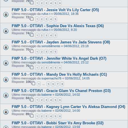
Risposte:
79
1
2
3
4
5
6
FWP 5.0 - OTTAVI - Jessie Volt Vs Lily Carter (O5)
Ultimo messaggio da
rufus t
«
05/06/2012, 18:36
Risposte:
72
1
2
3
4
5
FWP 5.0 - OTTAVI - Sophie Dee Vs Alexis Texas (O6)
Ultimo messaggio da
rufus t
«
05/06/2012, 8:20
Risposte:
74
1
2
3
4
5
FWP 5.0 - OTTAVI - Jayden James Vs Jada Stevens (O8)
Ultimo messaggio da
sensibilmente
«
04/06/2012, 23:18
Risposte:
70
1
2
3
4
5
FWP 5.0 - OTTAVI - Jennifer White Vs Angel Dark (O7)
Ultimo messaggio da
sensibilmente
«
04/06/2012, 23:12
Risposte:
76
1
2
3
4
5
6
FWP 5.0 - OTTAVI - Mandy Dee Vs Holly Michaels (O1)
Ultimo messaggio da
supernacho76
«
02/06/2012, 14:05
Risposte:
106
1
5
6
7
8
…
FWP 5.0 - OTTAVI - Gracie Glam Vs Chanel Preston (O3)
Ultimo messaggio da
babene
«
02/06/2012, 14:02
Risposte:
84
1
2
3
4
5
6
FWP 5.0 - OTTAVI - Kagney Lynn Carter Vs Aleksa Diamond (O4)
Ultimo messaggio da
babene
«
02/06/2012, 14:00
Risposte:
89
1
2
3
4
5
6
FWP 5.0 - OTTAVI - Bobbi Starr Vs Amy Brooke (O2)
Ultimo messaggio da
babene
«
02/06/2012, 13:59