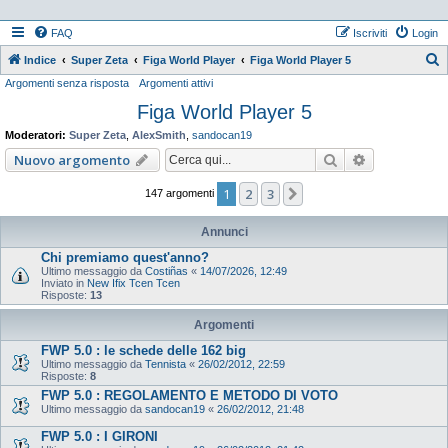
FAQ
Iscriviti
Login
Indice
Super Zeta
Figa World Player
Figa World Player 5
Argomenti senza risposta
Argomenti attivi
e
Figa World Player 5
r
c
Moderatori:
Super Zeta
,
AlexSmith
,
sandocan19
a
Cerca
Ricerca ava
Nuovo argomento
1
2
3
Prossimo
147 argomenti
Annunci
Chi premiamo quest'anno?
Ultimo messaggio da
Costiñas
«
14/07/2026, 12:49
Inviato in
New Ifix Tcen Tcen
Risposte:
13
Argomenti
FWP 5.0 : le schede delle 162 big
Ultimo messaggio da
Tennista
«
26/02/2012, 22:59
Risposte:
8
FWP 5.0 : REGOLAMENTO E METODO DI VOTO
Ultimo messaggio da
sandocan19
«
26/02/2012, 21:48
FWP 5.0 : I GIRONI