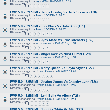
Ultimo messaggio da
krystal85
«
18/05/2012, 15:29
Risposte:
71
1
2
3
4
5
FWP 5.0 - 32ESIMI - Jenna Presley Vs Jada Stevens (T30)
Ultimo messaggio da
Trez
«
15/05/2012, 18:51
Risposte:
64
1
2
3
4
5
FWP 5.0 - 32ESIMI - Tori Black Vs Julia Ann (T31)
Ultimo messaggio da
Trez
«
15/05/2012, 18:47
Risposte:
79
1
2
3
4
5
6
FWP 5.0 - 32ESIMI - Jynx Maze Vs Trina Michaels (T32)
Ultimo messaggio da
sensibilmente
«
15/05/2012, 13:34
Risposte:
66
1
2
3
4
5
FWP 5.0 - 32ESIMI - Angel Dark Vs Nikki Hunter (T29)
Ultimo messaggio da
sensibilmente
«
15/05/2012, 13:31
Risposte:
71
1
2
3
4
5
FWP 5.0 - 32ESIMI - Marry Queen Vs Shyla Stylez (T27)
Ultimo messaggio da
Urbano Cairo
«
12/05/2012, 14:46
Risposte:
76
1
2
3
4
5
6
FWP 5.0 - 32ESIMI - Jayden James Vs Chastity Lynn (T26)
Ultimo messaggio da
Urbano Cairo
«
12/05/2012, 14:45
Risposte:
74
1
2
3
4
5
FWP 5.0 - 32ESIMI - Lexi Belle Vs Alisya (T28)
Ultimo messaggio da
Urbano Cairo
«
12/05/2012, 14:44
Risposte:
72
1
2
3
4
5
FWP 5.0 - 32ESIMI - Jennifer White Vs Aliz (T25)