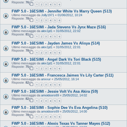
Risposte:
76
1
2
3
4
5
6
FWP 5.0 - 16ESIMI - Jennifer White Vs Marry Queen (S13)
Ultimo messaggio da
Jolly1971
«
01/06/2012, 10:24
Risposte:
78
1
2
3
4
5
6
FWP 5.0 - 16ESIMI - Jada Stevens Vs Jynx Maze (S16)
Ultimo messaggio da
alex1jd1
«
31/05/2012, 22:02
Risposte:
81
1
2
3
4
5
6
FWP 5.0 - 16ESIMI - Jayden James Vs Alisya (S14)
Ultimo messaggio da
alex1jd1
«
31/05/2012, 22:01
Risposte:
78
1
2
3
4
5
6
FWP 5.0 - 16ESIMI - Angel Dark Vs Tori Black (S15)
Ultimo messaggio da
alex1jd1
«
31/05/2012, 22:01
Risposte:
75
1
2
3
4
5
6
FWP 5.0 - 16ESIMI - Francesca Jaimes Vs Lily Carter (S11)
Ultimo messaggio da
anxxur
«
25/05/2012, 16:14
Risposte:
82
1
2
3
4
5
6
FWP 5.0 - 16ESIMI - Jessie Volt Vs Asa Akira (S9)
Ultimo messaggio da
amoidoors69
«
25/05/2012, 14:02
Risposte:
82
1
2
3
4
5
6
FWP 5.0 - 16ESIMI - Sophie Dee Vs Eva Angelina (S10)
Ultimo messaggio da
amoidoors69
«
25/05/2012, 14:00
Risposte:
78
1
2
3
4
5
6
FWP 5.0 - 16ESIMI - Alexis Texas Vs Tanner Mayes (S12)