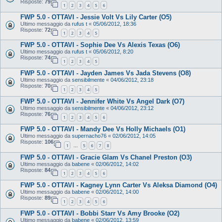
Risposte:
79
1
2
3
4
5
6
FWP 5.0 - OTTAVI - Jessie Volt Vs Lily Carter (O5)
Ultimo messaggio da
rufus t
«
05/06/2012, 18:36
Risposte:
72
1
2
3
4
5
FWP 5.0 - OTTAVI - Sophie Dee Vs Alexis Texas (O6)
Ultimo messaggio da
rufus t
«
05/06/2012, 8:20
Risposte:
74
1
2
3
4
5
FWP 5.0 - OTTAVI - Jayden James Vs Jada Stevens (O8)
Ultimo messaggio da
sensibilmente
«
04/06/2012, 23:18
Risposte:
70
1
2
3
4
5
FWP 5.0 - OTTAVI - Jennifer White Vs Angel Dark (O7)
Ultimo messaggio da
sensibilmente
«
04/06/2012, 23:12
Risposte:
76
1
2
3
4
5
6
FWP 5.0 - OTTAVI - Mandy Dee Vs Holly Michaels (O1)
Ultimo messaggio da
supernacho76
«
02/06/2012, 14:05
Risposte:
106
1
5
6
7
8
…
FWP 5.0 - OTTAVI - Gracie Glam Vs Chanel Preston (O3)
Ultimo messaggio da
babene
«
02/06/2012, 14:02
Risposte:
84
1
2
3
4
5
6
FWP 5.0 - OTTAVI - Kagney Lynn Carter Vs Aleksa Diamond (O4)
Ultimo messaggio da
babene
«
02/06/2012, 14:00
Risposte:
89
1
2
3
4
5
6
FWP 5.0 - OTTAVI - Bobbi Starr Vs Amy Brooke (O2)
Ultimo messaggio da
babene
«
02/06/2012, 13:59