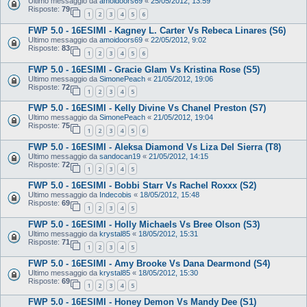
Ultimo messaggio da
amoidoors69
«
25/05/2012, 13:59
Risposte:
79
1
2
3
4
5
6
FWP 5.0 - 16ESIMI - Kagney L. Carter Vs Rebeca Linares (S6)
Ultimo messaggio da
amoidoors69
«
22/05/2012, 9:02
Risposte:
83
1
2
3
4
5
6
FWP 5.0 - 16ESIMI - Gracie Glam Vs Kristina Rose (S5)
Ultimo messaggio da
SimonePeach
«
21/05/2012, 19:06
Risposte:
72
1
2
3
4
5
FWP 5.0 - 16ESIMI - Kelly Divine Vs Chanel Preston (S7)
Ultimo messaggio da
SimonePeach
«
21/05/2012, 19:04
Risposte:
75
1
2
3
4
5
6
FWP 5.0 - 16ESIMI - Aleksa Diamond Vs Liza Del Sierra (T8)
Ultimo messaggio da
sandocan19
«
21/05/2012, 14:15
Risposte:
72
1
2
3
4
5
FWP 5.0 - 16ESIMI - Bobbi Starr Vs Rachel Roxxx (S2)
Ultimo messaggio da
Indecobis
«
18/05/2012, 15:48
Risposte:
69
1
2
3
4
5
FWP 5.0 - 16ESIMI - Holly Michaels Vs Bree Olson (S3)
Ultimo messaggio da
krystal85
«
18/05/2012, 15:31
Risposte:
71
1
2
3
4
5
FWP 5.0 - 16ESIMI - Amy Brooke Vs Dana Dearmond (S4)
Ultimo messaggio da
krystal85
«
18/05/2012, 15:30
Risposte:
69
1
2
3
4
5
FWP 5.0 - 16ESIMI - Honey Demon Vs Mandy Dee (S1)