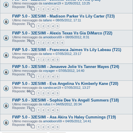
Ultimo messaggio da
sandocan19
«
11/05/2012, 13:25
Risposte:
73
1
2
3
4
5
FWP 5.0 - 32ESIMI - Madison Parker Vs Lily Carter (T23)
Ultimo messaggio da
tafano
«
08/05/2012, 17:11
Risposte:
71
1
2
3
4
5
FWP 5.0 - 32ESIMI - Alexis Texas Vs Gia DiMarco (T22)
Ultimo messaggio da
amoidoors69
«
08/05/2012, 8:31
Risposte:
76
1
2
3
4
5
6
FWP 5.0 - 32ESIMI - Francesca Jaimes Vs Lily Labeau (T21)
Ultimo messaggio da
tafano
«
07/05/2012, 23:17
Risposte:
72
1
2
3
4
5
FWP 5.0 - 32ESIMI - Jenaveve Jolie Vs Tanner Mayes (T24)
Ultimo messaggio da
voyager
«
07/05/2012, 14:40
Risposte:
71
1
2
3
4
5
FWP 5.0 - 32ESIMI - Eva Angelina Vs Kimberly Kane (T20)
Ultimo messaggio da
sandocan19
«
07/05/2012, 13:27
Risposte:
66
1
2
3
4
5
FWP 5.0 - 32ESIMI - Sophie Dee Vs Angell Summers (T18)
Ultimo messaggio da
rufus t
«
04/05/2012, 20:34
Risposte:
71
1
2
3
4
5
FWP 5.0 - 32ESIMI - Asa Akira Vs Haley Cummings (T19)
Ultimo messaggio da
amoidoors69
«
04/05/2012, 14:41
Risposte:
65
1
2
3
4
5