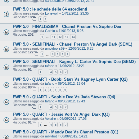
Ultimo messaggio da
sandocan19
«
26/02/2012, 21:42
FWP 5.0 : le schede delle 64 esordienti
Ultimo messaggio da
Lonewolf
«
14/12/2011, 23:35
Risposte:
18
1
2
FWP 5.0 - FINALISSIMA - Chanel Preston Vs Sophie Dee
Ultimo messaggio da
Gothic
«
11/01/2013, 8:26
Risposte:
202
1
11
12
13
14
…
FWP 5.0 - SEMIFINALI - Chanel Preston Vs Angel Dark (SEM1)
Ultimo messaggio da
amoidoors69
«
12/06/2012, 8:23
Risposte:
122
1
6
7
8
9
…
FWP 5.0 - SEMIFINALI - Kagney L. Carter Vs Sophie Dee (SEM2)
Ultimo messaggio da
tafano
«
11/06/2012, 23:21
Risposte:
91
1
4
5
6
7
…
FWP 5.0 - QUARTI - Bobbi Starr Vs Kagney Lynn Carter (Q2)
Ultimo messaggio da
tafano
«
09/06/2012, 13:04
Risposte:
88
1
2
3
4
5
6
FWP 5.0 - QUARTI - Sophie Dee Vs Jada Stevens (Q4)
Ultimo messaggio da
tafano
«
09/06/2012, 12:43
Risposte:
94
1
4
5
6
7
…
FWP 5.0 - QUARTI - Jessie Volt Vs Angel Dark (Q3)
Ultimo messaggio da
Voltaire
«
08/06/2012, 17:03
Risposte:
91
1
4
5
6
7
…
FWP 5.0 - QUARTI - Mandy Dee Vs Chanel Preston (Q1)
Ultimo messaggio da
mikyhot
«
08/06/2012, 14:21