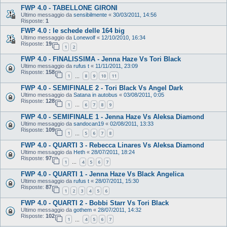
FWP 4.0 - TABELLONE GIRONI
Ultimo messaggio da
sensibilmente
«
30/03/2011, 14:56
Risposte:
1
FWP 4.0 : le schede delle 164 big
Ultimo messaggio da
Lonewolf
«
12/10/2010, 16:34
Risposte:
19
1
2
FWP 4.0 - FINALISSIMA - Jenna Haze Vs Tori Black
Ultimo messaggio da
rufus t
«
11/11/2011, 23:09
Risposte:
158
1
8
9
10
11
…
FWP 4.0 - SEMIFINALE 2 - Tori Black Vs Angel Dark
Ultimo messaggio da
Satana in autobus
«
03/08/2011, 0:05
Risposte:
128
1
6
7
8
9
…
FWP 4.0 - SEMIFINALE 1 - Jenna Haze Vs Aleksa Diamond
Ultimo messaggio da
sandocan19
«
02/08/2011, 13:33
Risposte:
109
1
5
6
7
8
…
FWP 4.0 - QUARTI 3 - Rebecca Linares Vs Aleksa Diamond
Ultimo messaggio da
Heth
«
28/07/2011, 18:24
Risposte:
97
1
4
5
6
7
…
FWP 4.0 - QUARTI 1 - Jenna Haze Vs Black Angelica
Ultimo messaggio da
rufus t
«
28/07/2011, 15:30
Risposte:
87
1
2
3
4
5
6
FWP 4.0 - QUARTI 2 - Bobbi Starr Vs Tori Black
Ultimo messaggio da
gothem
«
28/07/2011, 14:32
Risposte:
102
1
4
5
6
7
…