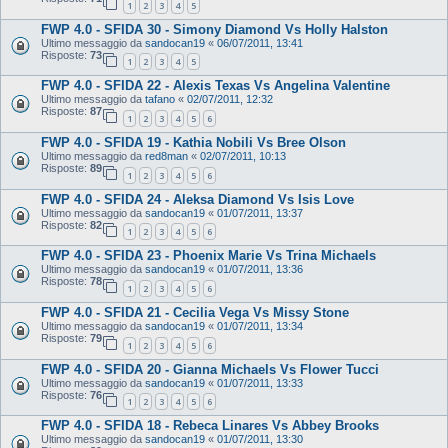
1
2
3
4
5
FWP 4.0 - SFIDA 30 - Simony Diamond Vs Holly Halston
Ultimo messaggio da
sandocan19
«
06/07/2011, 13:41
Risposte:
73
1
2
3
4
5
FWP 4.0 - SFIDA 22 - Alexis Texas Vs Angelina Valentine
Ultimo messaggio da
tafano
«
02/07/2011, 12:32
Risposte:
87
1
2
3
4
5
6
FWP 4.0 - SFIDA 19 - Kathia Nobili Vs Bree Olson
Ultimo messaggio da
red8man
«
02/07/2011, 10:13
Risposte:
89
1
2
3
4
5
6
FWP 4.0 - SFIDA 24 - Aleksa Diamond Vs Isis Love
Ultimo messaggio da
sandocan19
«
01/07/2011, 13:37
Risposte:
82
1
2
3
4
5
6
FWP 4.0 - SFIDA 23 - Phoenix Marie Vs Trina Michaels
Ultimo messaggio da
sandocan19
«
01/07/2011, 13:36
Risposte:
78
1
2
3
4
5
6
FWP 4.0 - SFIDA 21 - Cecilia Vega Vs Missy Stone
Ultimo messaggio da
sandocan19
«
01/07/2011, 13:34
Risposte:
79
1
2
3
4
5
6
FWP 4.0 - SFIDA 20 - Gianna Michaels Vs Flower Tucci
Ultimo messaggio da
sandocan19
«
01/07/2011, 13:33
Risposte:
76
1
2
3
4
5
6
FWP 4.0 - SFIDA 18 - Rebeca Linares Vs Abbey Brooks
Ultimo messaggio da
sandocan19
«
01/07/2011, 13:30