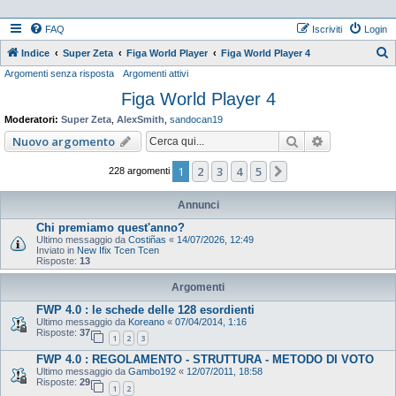
FAQ
Iscriviti
Login
Indice
Super Zeta
Figa World Player
Figa World Player 4
Argomenti senza risposta
Argomenti attivi
e
Figa World Player 4
r
c
Moderatori:
Super Zeta
,
AlexSmith
,
sandocan19
a
Cerca
Ricerca ava
Nuovo argomento
1
2
3
4
5
Prossimo
228 argomenti
Annunci
Chi premiamo quest'anno?
Ultimo messaggio da
Costiñas
«
14/07/2026, 12:49
Inviato in
New Ifix Tcen Tcen
Risposte:
13
Argomenti
FWP 4.0 : le schede delle 128 esordienti
Ultimo messaggio da
Koreano
«
07/04/2014, 1:16
Risposte:
37
1
2
3
FWP 4.0 : REGOLAMENTO - STRUTTURA - METODO DI VOTO
Ultimo messaggio da
Gambo192
«
12/07/2011, 18:58
Risposte:
29
1
2