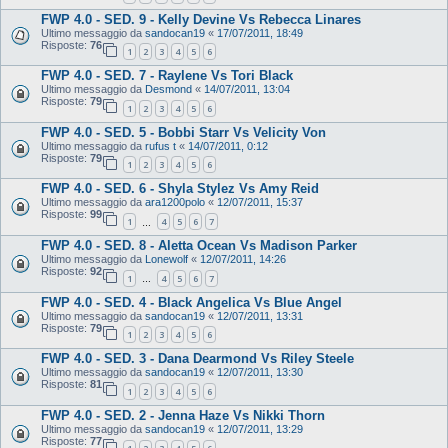
FWP 4.0 - SED. 9 - Kelly Devine Vs Rebecca Linares
Ultimo messaggio da
sandocan19
«
17/07/2011, 18:49
Risposte:
76
1
2
3
4
5
6
FWP 4.0 - SED. 7 - Raylene Vs Tori Black
Ultimo messaggio da
Desmond
«
14/07/2011, 13:04
Risposte:
79
1
2
3
4
5
6
FWP 4.0 - SED. 5 - Bobbi Starr Vs Velicity Von
Ultimo messaggio da
rufus t
«
14/07/2011, 0:12
Risposte:
79
1
2
3
4
5
6
FWP 4.0 - SED. 6 - Shyla Stylez Vs Amy Reid
Ultimo messaggio da
ara1200polo
«
12/07/2011, 15:37
Risposte:
99
1
4
5
6
7
…
FWP 4.0 - SED. 8 - Aletta Ocean Vs Madison Parker
Ultimo messaggio da
Lonewolf
«
12/07/2011, 14:26
Risposte:
92
1
4
5
6
7
…
FWP 4.0 - SED. 4 - Black Angelica Vs Blue Angel
Ultimo messaggio da
sandocan19
«
12/07/2011, 13:31
Risposte:
79
1
2
3
4
5
6
FWP 4.0 - SED. 3 - Dana Dearmond Vs Riley Steele
Ultimo messaggio da
sandocan19
«
12/07/2011, 13:30
Risposte:
81
1
2
3
4
5
6
FWP 4.0 - SED. 2 - Jenna Haze Vs Nikki Thorn
Ultimo messaggio da
sandocan19
«
12/07/2011, 13:29
Risposte:
77