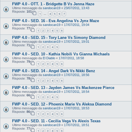
FWP 4.0 - OTT. 1 - Bridgette B Vs Jenna Haze
Ultimo messaggio da
sandocan19
«
23/07/2011, 13:43
Risposte:
101
1
4
5
6
7
…
FWP 4.0 - SED. 16 - Eva Angelina Vs Jynx Maze
Ultimo messaggio da
sandocan19
«
17/07/2011, 19:04
Risposte:
77
1
2
3
4
5
6
FWP 4.0 - SED. 15 - Tory Lane Vs Simony Diamond
Ultimo messaggio da
sandocan19
«
17/07/2011, 19:01
Risposte:
71
1
2
3
4
5
FWP 4.0 - SED. 10 - Kathia Nobili Vs Gianna Michaels
Ultimo messaggio da
El Diablo
«
17/07/2011, 18:58
Risposte:
79
1
2
3
4
5
6
FWP 4.0 - SED. 14 - Angel Dark Vs Nikki Benz
Ultimo messaggio da
sandocan19
«
17/07/2011, 18:56
Risposte:
78
1
2
3
4
5
6
FWP 4.0 - SED. 13 - Jayden James Vs Mackenzee Pierce
Ultimo messaggio da
sandocan19
«
17/07/2011, 18:54
Risposte:
66
1
2
3
4
5
FWP 4.0 - SED. 12 - Phoenix Marie Vs Aleksa Diamond
Ultimo messaggio da
sandocan19
«
17/07/2011, 18:53
Risposte:
86
1
2
3
4
5
6
FWP 4.0 - SED. 11 - Cecilia Vega Vs Alexis Texas
Ultimo messaggio da
sandocan19
«
17/07/2011, 18:51
Risposte:
77
1
2
3
4
5
6