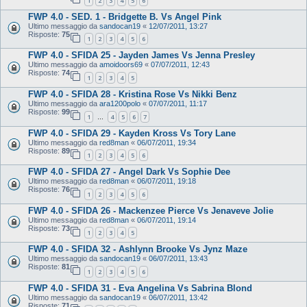
1
2
3
4
5
6
FWP 4.0 - SED. 1 - Bridgette B. Vs Angel Pink
Ultimo messaggio da
sandocan19
«
12/07/2011, 13:27
Risposte:
75
1
2
3
4
5
6
FWP 4.0 - SFIDA 25 - Jayden James Vs Jenna Presley
Ultimo messaggio da
amoidoors69
«
07/07/2011, 12:43
Risposte:
74
1
2
3
4
5
FWP 4.0 - SFIDA 28 - Kristina Rose Vs Nikki Benz
Ultimo messaggio da
ara1200polo
«
07/07/2011, 11:17
Risposte:
99
1
4
5
6
7
…
FWP 4.0 - SFIDA 29 - Kayden Kross Vs Tory Lane
Ultimo messaggio da
red8man
«
06/07/2011, 19:34
Risposte:
89
1
2
3
4
5
6
FWP 4.0 - SFIDA 27 - Angel Dark Vs Sophie Dee
Ultimo messaggio da
red8man
«
06/07/2011, 19:18
Risposte:
76
1
2
3
4
5
6
FWP 4.0 - SFIDA 26 - Mackenzee Pierce Vs Jenaveve Jolie
Ultimo messaggio da
red8man
«
06/07/2011, 19:14
Risposte:
73
1
2
3
4
5
FWP 4.0 - SFIDA 32 - Ashlynn Brooke Vs Jynz Maze
Ultimo messaggio da
sandocan19
«
06/07/2011, 13:43
Risposte:
81
1
2
3
4
5
6
FWP 4.0 - SFIDA 31 - Eva Angelina Vs Sabrina Blond
Ultimo messaggio da
sandocan19
«
06/07/2011, 13:42
Risposte:
71