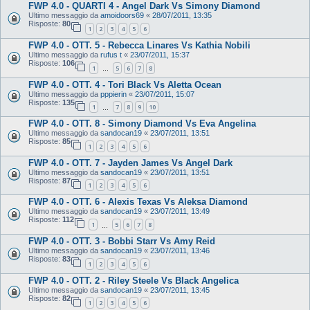
FWP 4.0 - QUARTI 4 - Angel Dark Vs Simony Diamond
Ultimo messaggio da
amoidoors69
«
28/07/2011, 13:35
Risposte:
80
1
2
3
4
5
6
FWP 4.0 - OTT. 5 - Rebecca Linares Vs Kathia Nobili
Ultimo messaggio da
rufus t
«
23/07/2011, 15:37
Risposte:
106
1
5
6
7
8
…
FWP 4.0 - OTT. 4 - Tori Black Vs Aletta Ocean
Ultimo messaggio da
pppierin
«
23/07/2011, 15:07
Risposte:
135
1
7
8
9
10
…
FWP 4.0 - OTT. 8 - Simony Diamond Vs Eva Angelina
Ultimo messaggio da
sandocan19
«
23/07/2011, 13:51
Risposte:
85
1
2
3
4
5
6
FWP 4.0 - OTT. 7 - Jayden James Vs Angel Dark
Ultimo messaggio da
sandocan19
«
23/07/2011, 13:51
Risposte:
87
1
2
3
4
5
6
FWP 4.0 - OTT. 6 - Alexis Texas Vs Aleksa Diamond
Ultimo messaggio da
sandocan19
«
23/07/2011, 13:49
Risposte:
112
1
5
6
7
8
…
FWP 4.0 - OTT. 3 - Bobbi Starr Vs Amy Reid
Ultimo messaggio da
sandocan19
«
23/07/2011, 13:46
Risposte:
83
1
2
3
4
5
6
FWP 4.0 - OTT. 2 - Riley Steele Vs Black Angelica
Ultimo messaggio da
sandocan19
«
23/07/2011, 13:45
Risposte:
82
1
2
3
4
5
6