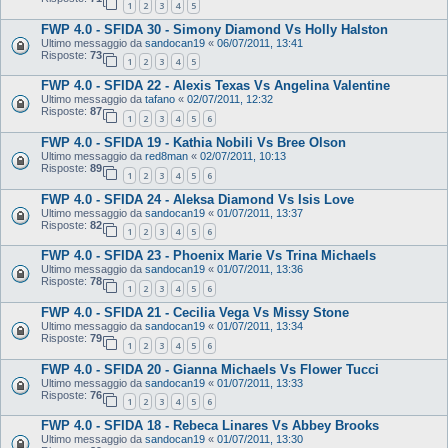
1
2
3
4
5
FWP 4.0 - SFIDA 30 - Simony Diamond Vs Holly Halston
Ultimo messaggio da
sandocan19
«
06/07/2011, 13:41
Risposte:
73
1
2
3
4
5
FWP 4.0 - SFIDA 22 - Alexis Texas Vs Angelina Valentine
Ultimo messaggio da
tafano
«
02/07/2011, 12:32
Risposte:
87
1
2
3
4
5
6
FWP 4.0 - SFIDA 19 - Kathia Nobili Vs Bree Olson
Ultimo messaggio da
red8man
«
02/07/2011, 10:13
Risposte:
89
1
2
3
4
5
6
FWP 4.0 - SFIDA 24 - Aleksa Diamond Vs Isis Love
Ultimo messaggio da
sandocan19
«
01/07/2011, 13:37
Risposte:
82
1
2
3
4
5
6
FWP 4.0 - SFIDA 23 - Phoenix Marie Vs Trina Michaels
Ultimo messaggio da
sandocan19
«
01/07/2011, 13:36
Risposte:
78
1
2
3
4
5
6
FWP 4.0 - SFIDA 21 - Cecilia Vega Vs Missy Stone
Ultimo messaggio da
sandocan19
«
01/07/2011, 13:34
Risposte:
79
1
2
3
4
5
6
FWP 4.0 - SFIDA 20 - Gianna Michaels Vs Flower Tucci
Ultimo messaggio da
sandocan19
«
01/07/2011, 13:33
Risposte:
76
1
2
3
4
5
6
FWP 4.0 - SFIDA 18 - Rebeca Linares Vs Abbey Brooks
Ultimo messaggio da
sandocan19
«
01/07/2011, 13:30