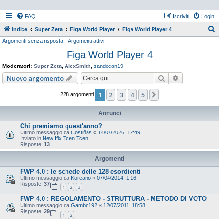
FAQ
Iscriviti
Login
Indice
Super Zeta
Figa World Player
Figa World Player 4
Argomenti senza risposta
Argomenti attivi
e
Figa World Player 4
r
c
Moderatori:
Super Zeta
,
AlexSmith
,
sandocan19
a
Cerca
Ricerca ava
Nuovo argomento
1
2
3
4
5
Prossimo
228 argomenti
Annunci
Chi premiamo quest'anno?
Ultimo messaggio da
Costiñas
«
14/07/2026, 12:49
Inviato in
New Ifix Tcen Tcen
Risposte:
13
Argomenti
FWP 4.0 : le schede delle 128 esordienti
Ultimo messaggio da
Koreano
«
07/04/2014, 1:16
Risposte:
37
1
2
3
FWP 4.0 : REGOLAMENTO - STRUTTURA - METODO DI VOTO
Ultimo messaggio da
Gambo192
«
12/07/2011, 18:58
Risposte:
29
1
2