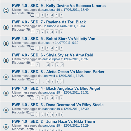
FWP 4.0 - SED. 9 - Kelly Devine Vs Rebecca Linares
Ultimo messaggio da
sandocan19
«
17/07/2011, 18:49
Risposte:
76
1
2
3
4
5
6
FWP 4.0 - SED. 7 - Raylene Vs Tori Black
Ultimo messaggio da
Desmond
«
14/07/2011, 13:04
Risposte:
79
1
2
3
4
5
6
FWP 4.0 - SED. 5 - Bobbi Starr Vs Velicity Von
Ultimo messaggio da
rufus t
«
14/07/2011, 0:12
Risposte:
79
1
2
3
4
5
6
FWP 4.0 - SED. 6 - Shyla Stylez Vs Amy Reid
Ultimo messaggio da
ara1200polo
«
12/07/2011, 15:37
Risposte:
99
1
4
5
6
7
…
FWP 4.0 - SED. 8 - Aletta Ocean Vs Madison Parker
Ultimo messaggio da
Lonewolf
«
12/07/2011, 14:26
Risposte:
92
1
4
5
6
7
…
FWP 4.0 - SED. 4 - Black Angelica Vs Blue Angel
Ultimo messaggio da
sandocan19
«
12/07/2011, 13:31
Risposte:
79
1
2
3
4
5
6
FWP 4.0 - SED. 3 - Dana Dearmond Vs Riley Steele
Ultimo messaggio da
sandocan19
«
12/07/2011, 13:30
Risposte:
81
1
2
3
4
5
6
FWP 4.0 - SED. 2 - Jenna Haze Vs Nikki Thorn
Ultimo messaggio da
sandocan19
«
12/07/2011, 13:29
Risposte:
77