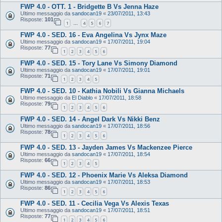
FWP 4.0 - OTT. 1 - Bridgette B Vs Jenna Haze
Ultimo messaggio da
sandocan19
«
23/07/2011, 13:43
Risposte:
101
1
4
5
6
7
…
FWP 4.0 - SED. 16 - Eva Angelina Vs Jynx Maze
Ultimo messaggio da
sandocan19
«
17/07/2011, 19:04
Risposte:
77
1
2
3
4
5
6
FWP 4.0 - SED. 15 - Tory Lane Vs Simony Diamond
Ultimo messaggio da
sandocan19
«
17/07/2011, 19:01
Risposte:
71
1
2
3
4
5
FWP 4.0 - SED. 10 - Kathia Nobili Vs Gianna Michaels
Ultimo messaggio da
El Diablo
«
17/07/2011, 18:58
Risposte:
79
1
2
3
4
5
6
FWP 4.0 - SED. 14 - Angel Dark Vs Nikki Benz
Ultimo messaggio da
sandocan19
«
17/07/2011, 18:56
Risposte:
78
1
2
3
4
5
6
FWP 4.0 - SED. 13 - Jayden James Vs Mackenzee Pierce
Ultimo messaggio da
sandocan19
«
17/07/2011, 18:54
Risposte:
66
1
2
3
4
5
FWP 4.0 - SED. 12 - Phoenix Marie Vs Aleksa Diamond
Ultimo messaggio da
sandocan19
«
17/07/2011, 18:53
Risposte:
86
1
2
3
4
5
6
FWP 4.0 - SED. 11 - Cecilia Vega Vs Alexis Texas
Ultimo messaggio da
sandocan19
«
17/07/2011, 18:51
Risposte:
77
1
2
3
4
5
6