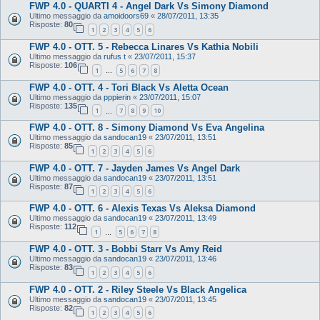
FWP 4.0 - QUARTI 4 - Angel Dark Vs Simony Diamond
Ultimo messaggio da
amoidoors69
«
28/07/2011, 13:35
Risposte:
80
1
2
3
4
5
6
FWP 4.0 - OTT. 5 - Rebecca Linares Vs Kathia Nobili
Ultimo messaggio da
rufus t
«
23/07/2011, 15:37
Risposte:
106
1
5
6
7
8
…
FWP 4.0 - OTT. 4 - Tori Black Vs Aletta Ocean
Ultimo messaggio da
pppierin
«
23/07/2011, 15:07
Risposte:
135
1
7
8
9
10
…
FWP 4.0 - OTT. 8 - Simony Diamond Vs Eva Angelina
Ultimo messaggio da
sandocan19
«
23/07/2011, 13:51
Risposte:
85
1
2
3
4
5
6
FWP 4.0 - OTT. 7 - Jayden James Vs Angel Dark
Ultimo messaggio da
sandocan19
«
23/07/2011, 13:51
Risposte:
87
1
2
3
4
5
6
FWP 4.0 - OTT. 6 - Alexis Texas Vs Aleksa Diamond
Ultimo messaggio da
sandocan19
«
23/07/2011, 13:49
Risposte:
112
1
5
6
7
8
…
FWP 4.0 - OTT. 3 - Bobbi Starr Vs Amy Reid
Ultimo messaggio da
sandocan19
«
23/07/2011, 13:46
Risposte:
83
1
2
3
4
5
6
FWP 4.0 - OTT. 2 - Riley Steele Vs Black Angelica
Ultimo messaggio da
sandocan19
«
23/07/2011, 13:45
Risposte:
82
1
2
3
4
5
6