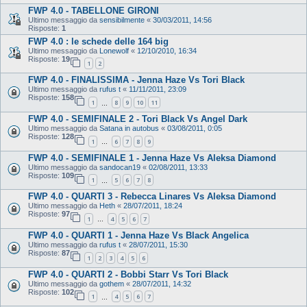
FWP 4.0 - TABELLONE GIRONI
Ultimo messaggio da
sensibilmente
«
30/03/2011, 14:56
Risposte:
1
FWP 4.0 : le schede delle 164 big
Ultimo messaggio da
Lonewolf
«
12/10/2010, 16:34
Risposte:
19
1
2
FWP 4.0 - FINALISSIMA - Jenna Haze Vs Tori Black
Ultimo messaggio da
rufus t
«
11/11/2011, 23:09
Risposte:
158
1
8
9
10
11
…
FWP 4.0 - SEMIFINALE 2 - Tori Black Vs Angel Dark
Ultimo messaggio da
Satana in autobus
«
03/08/2011, 0:05
Risposte:
128
1
6
7
8
9
…
FWP 4.0 - SEMIFINALE 1 - Jenna Haze Vs Aleksa Diamond
Ultimo messaggio da
sandocan19
«
02/08/2011, 13:33
Risposte:
109
1
5
6
7
8
…
FWP 4.0 - QUARTI 3 - Rebecca Linares Vs Aleksa Diamond
Ultimo messaggio da
Heth
«
28/07/2011, 18:24
Risposte:
97
1
4
5
6
7
…
FWP 4.0 - QUARTI 1 - Jenna Haze Vs Black Angelica
Ultimo messaggio da
rufus t
«
28/07/2011, 15:30
Risposte:
87
1
2
3
4
5
6
FWP 4.0 - QUARTI 2 - Bobbi Starr Vs Tori Black
Ultimo messaggio da
gothem
«
28/07/2011, 14:32
Risposte:
102
1
4
5
6
7
…