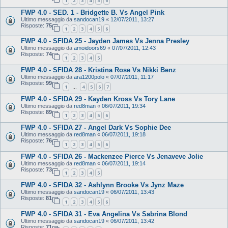
1
2
3
4
5
6
FWP 4.0 - SED. 1 - Bridgette B. Vs Angel Pink
Ultimo messaggio da
sandocan19
«
12/07/2011, 13:27
Risposte:
75
1
2
3
4
5
6
FWP 4.0 - SFIDA 25 - Jayden James Vs Jenna Presley
Ultimo messaggio da
amoidoors69
«
07/07/2011, 12:43
Risposte:
74
1
2
3
4
5
FWP 4.0 - SFIDA 28 - Kristina Rose Vs Nikki Benz
Ultimo messaggio da
ara1200polo
«
07/07/2011, 11:17
Risposte:
99
1
4
5
6
7
…
FWP 4.0 - SFIDA 29 - Kayden Kross Vs Tory Lane
Ultimo messaggio da
red8man
«
06/07/2011, 19:34
Risposte:
89
1
2
3
4
5
6
FWP 4.0 - SFIDA 27 - Angel Dark Vs Sophie Dee
Ultimo messaggio da
red8man
«
06/07/2011, 19:18
Risposte:
76
1
2
3
4
5
6
FWP 4.0 - SFIDA 26 - Mackenzee Pierce Vs Jenaveve Jolie
Ultimo messaggio da
red8man
«
06/07/2011, 19:14
Risposte:
73
1
2
3
4
5
FWP 4.0 - SFIDA 32 - Ashlynn Brooke Vs Jynz Maze
Ultimo messaggio da
sandocan19
«
06/07/2011, 13:43
Risposte:
81
1
2
3
4
5
6
FWP 4.0 - SFIDA 31 - Eva Angelina Vs Sabrina Blond
Ultimo messaggio da
sandocan19
«
06/07/2011, 13:42
Risposte:
71