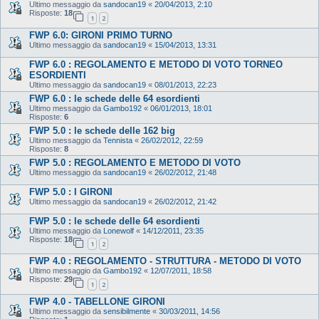
Ultimo messaggio da
sandocan19
«
20/04/2013, 2:10
Risposte:
18
1
2
FWP 6.0: GIRONI PRIMO TURNO
Ultimo messaggio da
sandocan19
«
15/04/2013, 13:31
FWP 6.0 : REGOLAMENTO E METODO DI VOTO TORNEO
ESORDIENTI
Ultimo messaggio da
sandocan19
«
08/01/2013, 22:23
FWP 6.0 : le schede delle 64 esordienti
Ultimo messaggio da
Gambo192
«
06/01/2013, 18:01
Risposte:
6
FWP 5.0 : le schede delle 162 big
Ultimo messaggio da
Tennista
«
26/02/2012, 22:59
Risposte:
8
FWP 5.0 : REGOLAMENTO E METODO DI VOTO
Ultimo messaggio da
sandocan19
«
26/02/2012, 21:48
FWP 5.0 : I GIRONI
Ultimo messaggio da
sandocan19
«
26/02/2012, 21:42
FWP 5.0 : le schede delle 64 esordienti
Ultimo messaggio da
Lonewolf
«
14/12/2011, 23:35
Risposte:
18
1
2
FWP 4.0 : REGOLAMENTO - STRUTTURA - METODO DI VOTO
Ultimo messaggio da
Gambo192
«
12/07/2011, 18:58
Risposte:
29
1
2
FWP 4.0 - TABELLONE GIRONI
Ultimo messaggio da
sensibilmente
«
30/03/2011, 14:56