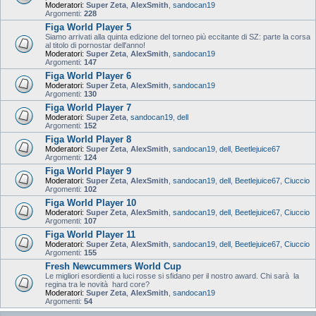
Moderatori:
Super Zeta
,
AlexSmith
,
sandocan19
Argomenti:
228
Figa World Player 5
Siamo arrivati alla quinta edizione del torneo più eccitante di SZ: parte la corsa
al titolo di pornostar dell'anno!
Moderatori:
Super Zeta
,
AlexSmith
,
sandocan19
Argomenti:
147
Figa World Player 6
Moderatori:
Super Zeta
,
AlexSmith
,
sandocan19
Argomenti:
130
Figa World Player 7
Moderatori:
Super Zeta
,
sandocan19
,
dell
Argomenti:
152
Figa World Player 8
Moderatori:
Super Zeta
,
AlexSmith
,
sandocan19
,
dell
,
Beetlejuice67
Argomenti:
124
Figa World Player 9
Moderatori:
Super Zeta
,
AlexSmith
,
sandocan19
,
dell
,
Beetlejuice67
,
Ciuccio
Argomenti:
102
Figa World Player 10
Moderatori:
Super Zeta
,
AlexSmith
,
sandocan19
,
dell
,
Beetlejuice67
,
Ciuccio
Argomenti:
107
Figa World Player 11
Moderatori:
Super Zeta
,
AlexSmith
,
sandocan19
,
dell
,
Beetlejuice67
,
Ciuccio
Argomenti:
155
Fresh Newcummers World Cup
Le migliori esordienti a luci rosse si sfidano per il nostro award. Chi sarà la
regina tra le novità hard core?
Moderatori:
Super Zeta
,
AlexSmith
,
sandocan19
Argomenti:
54