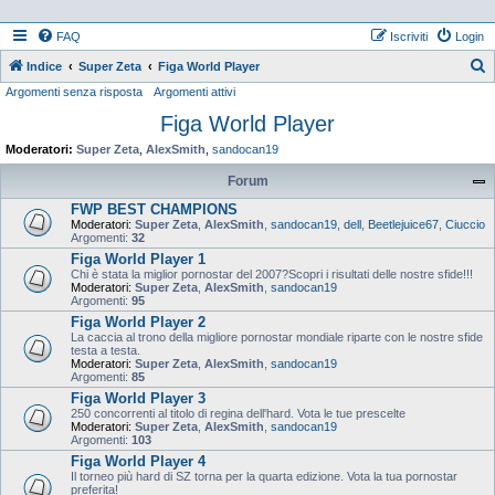
FAQ
Iscriviti
Login
Indice
Super Zeta
Figa World Player
Argomenti senza risposta
Argomenti attivi
e
Figa World Player
r
c
Moderatori:
Super Zeta
,
AlexSmith
,
sandocan19
a
Forum
FWP BEST CHAMPIONS
Moderatori:
Super Zeta
,
AlexSmith
,
sandocan19
,
dell
,
Beetlejuice67
,
Ciuccio
Argomenti:
32
Figa World Player 1
Chi è stata la miglior pornostar del 2007?Scopri i risultati delle nostre sfide!!!
Moderatori:
Super Zeta
,
AlexSmith
,
sandocan19
Argomenti:
95
Figa World Player 2
La caccia al trono della migliore pornostar mondiale riparte con le nostre sfide
testa a testa.
Moderatori:
Super Zeta
,
AlexSmith
,
sandocan19
Argomenti:
85
Figa World Player 3
250 concorrenti al titolo di regina dell'hard. Vota le tue prescelte
Moderatori:
Super Zeta
,
AlexSmith
,
sandocan19
Argomenti:
103
Figa World Player 4
Il torneo più hard di SZ torna per la quarta edizione. Vota la tua pornostar
preferita!