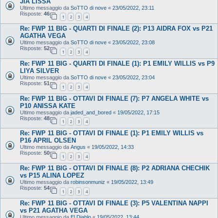
JIA LISSA
Ultimo messaggio da
SoTTO di nove
«
23/05/2022, 23:11
Risposte:
46
1
2
3
4
Re: FWP 11 BIG - QUARTI DI FINALE (2): P13 AIDRA FOX vs P21
AGATHA VEGA
Ultimo messaggio da
SoTTO di nove
«
23/05/2022, 23:08
Risposte:
52
1
2
3
4
Re: FWP 11 BIG - QUARTI DI FINALE (1): P1 EMILY WILLIS vs P9
LIYA SILVER
Ultimo messaggio da
SoTTO di nove
«
23/05/2022, 23:04
Risposte:
51
1
2
3
4
Re: FWP 11 BIG - OTTAVI DI FINALE (7): P7 ANGELA WHITE vs
P10 ANISSA KATE
Ultimo messaggio da
jaded_and_bored
«
19/05/2022, 17:15
Risposte:
48
1
2
3
4
Re: FWP 11 BIG - OTTAVI DI FINALE (1): P1 EMILY WILLIS vs
P16 APRIL OLSEN
Ultimo messaggio da
Angus
«
19/05/2022, 14:33
Risposte:
50
1
2
3
4
Re: FWP 11 BIG - OTTAVI DI FINALE (8): P2 ADRIANA CHECHIK
vs P15 ALINA LOPEZ
Ultimo messaggio da
robinsonmuniz
«
19/05/2022, 13:49
Risposte:
54
1
2
3
4
Re: FWP 11 BIG - OTTAVI DI FINALE (3): P5 VALENTINA NAPPI
vs P21 AGATHA VEGA
Ultimo messaggio da
El Diablo
«
19/05/2022, 13:44