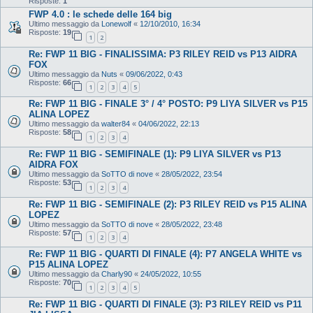
Risposte:
1
FWP 4.0 : le schede delle 164 big
Ultimo messaggio da
Lonewolf
«
12/10/2010, 16:34
Risposte:
19
1
2
Re: FWP 11 BIG - FINALISSIMA: P3 RILEY REID vs P13 AIDRA
FOX
Ultimo messaggio da
Nuts
«
09/06/2022, 0:43
Risposte:
66
1
2
3
4
5
Re: FWP 11 BIG - FINALE 3° / 4° POSTO: P9 LIYA SILVER vs P15
ALINA LOPEZ
Ultimo messaggio da
walter84
«
04/06/2022, 22:13
Risposte:
58
1
2
3
4
Re: FWP 11 BIG - SEMIFINALE (1): P9 LIYA SILVER vs P13
AIDRA FOX
Ultimo messaggio da
SoTTO di nove
«
28/05/2022, 23:54
Risposte:
53
1
2
3
4
Re: FWP 11 BIG - SEMIFINALE (2): P3 RILEY REID vs P15 ALINA
LOPEZ
Ultimo messaggio da
SoTTO di nove
«
28/05/2022, 23:48
Risposte:
57
1
2
3
4
Re: FWP 11 BIG - QUARTI DI FINALE (4): P7 ANGELA WHITE vs
P15 ALINA LOPEZ
Ultimo messaggio da
Charly90
«
24/05/2022, 10:55
Risposte:
70
1
2
3
4
5
Re: FWP 11 BIG - QUARTI DI FINALE (3): P3 RILEY REID vs P11