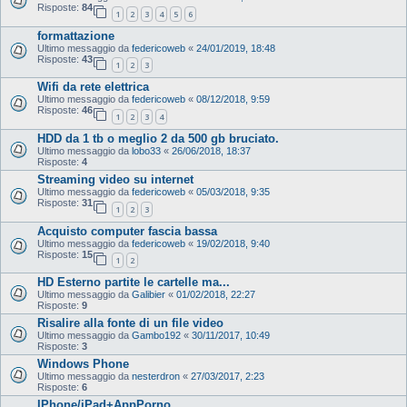
Risposte:
84
1
2
3
4
5
6
formattazione
Ultimo messaggio da
federicoweb
«
24/01/2019, 18:48
Risposte:
43
1
2
3
Wifi da rete elettrica
Ultimo messaggio da
federicoweb
«
08/12/2018, 9:59
Risposte:
46
1
2
3
4
HDD da 1 tb o meglio 2 da 500 gb bruciato.
Ultimo messaggio da
lobo33
«
26/06/2018, 18:37
Risposte:
4
Streaming video su internet
Ultimo messaggio da
federicoweb
«
05/03/2018, 9:35
Risposte:
31
1
2
3
Acquisto computer fascia bassa
Ultimo messaggio da
federicoweb
«
19/02/2018, 9:40
Risposte:
15
1
2
HD Esterno partite le cartelle ma...
Ultimo messaggio da
Galibier
«
01/02/2018, 22:27
Risposte:
9
Risalire alla fonte di un file video
Ultimo messaggio da
Gambo192
«
30/11/2017, 10:49
Risposte:
3
Windows Phone
Ultimo messaggio da
nesterdron
«
27/03/2017, 2:23
Risposte:
6
IPhone/iPad+AppPorno