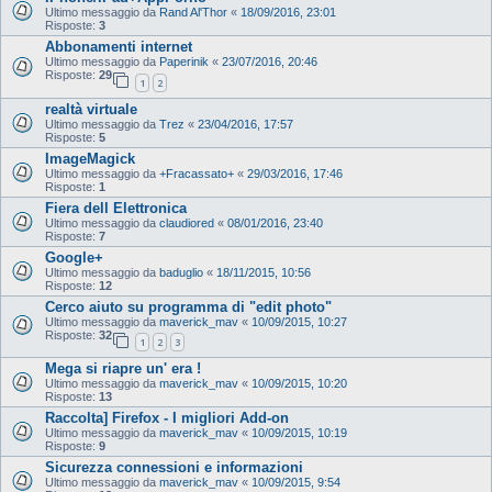
Ultimo messaggio da
Rand Al'Thor
«
18/09/2016, 23:01
Risposte:
3
Abbonamenti internet
Ultimo messaggio da
Paperinik
«
23/07/2016, 20:46
Risposte:
29
1
2
realtà virtuale
Ultimo messaggio da
Trez
«
23/04/2016, 17:57
Risposte:
5
ImageMagick
Ultimo messaggio da
+Fracassato+
«
29/03/2016, 17:46
Risposte:
1
Fiera dell Elettronica
Ultimo messaggio da
claudiored
«
08/01/2016, 23:40
Risposte:
7
Google+
Ultimo messaggio da
baduglio
«
18/11/2015, 10:56
Risposte:
12
Cerco aiuto su programma di "edit photo"
Ultimo messaggio da
maverick_mav
«
10/09/2015, 10:27
Risposte:
32
1
2
3
Mega si riapre un' era !
Ultimo messaggio da
maverick_mav
«
10/09/2015, 10:20
Risposte:
13
Raccolta] Firefox - I migliori Add-on
Ultimo messaggio da
maverick_mav
«
10/09/2015, 10:19
Risposte:
9
Sicurezza connessioni e informazioni
Ultimo messaggio da
maverick_mav
«
10/09/2015, 9:54