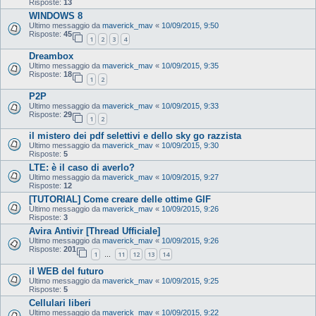
Risposte:
13
WINDOWS 8
Ultimo messaggio da
maverick_mav
«
10/09/2015, 9:50
Risposte:
45
1
2
3
4
Dreambox
Ultimo messaggio da
maverick_mav
«
10/09/2015, 9:35
Risposte:
18
1
2
P2P
Ultimo messaggio da
maverick_mav
«
10/09/2015, 9:33
Risposte:
29
1
2
il mistero dei pdf selettivi e dello sky go razzista
Ultimo messaggio da
maverick_mav
«
10/09/2015, 9:30
Risposte:
5
LTE: è il caso di averlo?
Ultimo messaggio da
maverick_mav
«
10/09/2015, 9:27
Risposte:
12
[TUTORIAL] Come creare delle ottime GIF
Ultimo messaggio da
maverick_mav
«
10/09/2015, 9:26
Risposte:
3
Avira Antivir [Thread Ufficiale]
Ultimo messaggio da
maverick_mav
«
10/09/2015, 9:26
Risposte:
201
1
11
12
13
14
…
il WEB del futuro
Ultimo messaggio da
maverick_mav
«
10/09/2015, 9:25
Risposte:
5
Cellulari liberi
Ultimo messaggio da
maverick_mav
«
10/09/2015, 9:22