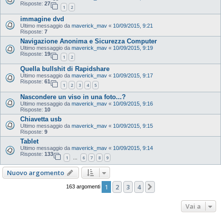
Risposte:
27
1
2
immagine dvd
Ultimo messaggio da
maverick_mav
«
10/09/2015, 9:21
Risposte:
7
Navigazione Anonima e Sicurezza Computer
Ultimo messaggio da
maverick_mav
«
10/09/2015, 9:19
Risposte:
19
1
2
Quella bullshit di Rapidshare
Ultimo messaggio da
maverick_mav
«
10/09/2015, 9:17
Risposte:
61
1
2
3
4
5
Nascondere un viso in una foto...?
Ultimo messaggio da
maverick_mav
«
10/09/2015, 9:16
Risposte:
10
Chiavetta usb
Ultimo messaggio da
maverick_mav
«
10/09/2015, 9:15
Risposte:
9
Tablet
Ultimo messaggio da
maverick_mav
«
10/09/2015, 9:14
Risposte:
133
1
6
7
8
9
…
Nuovo argomento
1
2
3
4
Prossimo
163 argomenti
Vai a