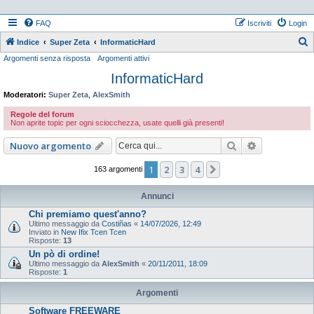
FAQ
Iscriviti
Login
Indice
Super Zeta
InformaticHard
Argomenti senza risposta
Argomenti attivi
e
InformaticHard
r
c
Moderatori:
Super Zeta
,
AlexSmith
a
Regole del forum
Non aprite topic per ogni sciocchezza, usate quelli già presenti!
Cerca
Ricerca ava
Nuovo argomento
1
2
3
4
Prossimo
163 argomenti
Annunci
Chi premiamo quest'anno?
Ultimo messaggio da
Costiñas
«
14/07/2026, 12:49
Inviato in
New Ifix Tcen Tcen
Risposte:
13
Un pò di ordine!
Ultimo messaggio da
AlexSmith
«
20/11/2011, 18:09
Risposte:
1
Argomenti
Software FREEWARE