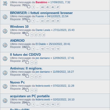
Ultimo messaggio da
Barabino
«
17/09/2021, 7:32
Risposte:
703
1
44
45
46
47
…
BROWSER: i fottuti onnipresenti browser
Ultimo messaggio da
Fuente
«
04/12/2023, 21:54
Risposte:
370
1
22
23
24
25
…
Windows 10
Ultimo messaggio da
Dante Lewis
«
27/11/2023, 15:43
Risposte:
48
1
2
3
4
ANDROID
Ultimo messaggio da
El Diablo
«
25/10/2022, 20:41
Risposte:
192
1
10
11
12
13
…
Il futuro dei CD/DVD
Ultimo messaggio da
joe damiano
«
12/09/2022, 17:41
Risposte:
27
1
2
Antivirus: Il migliore.
Ultimo messaggio da
joe damiano
«
11/09/2022, 16:27
Risposte:
43
1
2
3
Nuovo Pc
Ultimo messaggio da
federicoweb
«
07/02/2022, 11:28
Risposte:
20
1
2
acquistare un PC portatile
Ultimo messaggio da
federicoweb
«
02/02/2022, 16:10
Risposte:
254
1
14
15
16
17
…