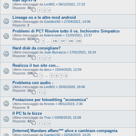
RaiPlay/VPN
Ultimo messaggio da
Len801
«
06/12/2021, 17:23
Risposte:
35
1
2
3
Lineage os e le altre mod android
Ultimo messaggio da
Gambo192
«
27/04/2021, 14:06
Risposte:
2
Problemi di PC? Risolve tutto il vs. Inchiostro Simpatico
Ultimo messaggio da
federicoweb
«
21/03/2021, 13:37
Risposte:
5234
1
346
347
348
349
…
Hard disk da consigliare?
Ultimo messaggio da
Juan Burrasca
«
17/01/2021, 16:24
Risposte:
34
1
2
3
Realizza il tuo sito con...
Ultimo messaggio da
docu
«
15/04/2020, 12:59
Risposte:
106
1
5
6
7
8
…
Problema con audio -
Ultimo messaggio da
Len801
«
25/02/2020, 18:06
Risposte:
16
1
2
Postazione per fotoediting "economica"
Ultimo messaggio da
Kronos
«
09/11/2019, 2:30
Risposte:
8
Il PC fa le bizze
Ultimo messaggio da
Trez
«
03/08/2019, 15:08
Risposte:
42
1
2
3
[Internet] Mandare affanc*** alice e cambiare compagnia
Ultimo messaggio da
Gambo192
«
02/04/2019, 14:20