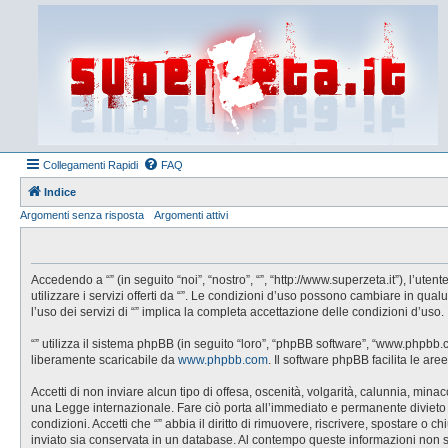
Collegamenti Rapidi
FAQ
Indice
Argomenti senza risposta
Argomenti attivi
Accedendo a “” (in seguito “noi”, “nostro”, “”, “http://www.superzeta.it”), l’u
utilizzare i servizi offerti da “”. Le condizioni d’uso possono cambiare in q
l’uso dei servizi di “” implica la completa accettazione delle condizioni d’uso.
“” utilizza il sistema phpBB (in seguito “loro”, “phpBB software”, “www.phpbb
liberamente scaricabile da
www.phpbb.com
. Il software phpBB facilita le a
Accetti di non inviare alcun tipo di offesa, oscenità, volgarità, calunnia, min
una Legge internazionale. Fare ciò porta all’immediato e permanente divieto di 
condizioni. Accetti che “” abbia il diritto di rimuovere, riscrivere, spostare 
inviato sia conservata in un database. Al contempo queste informazioni non 