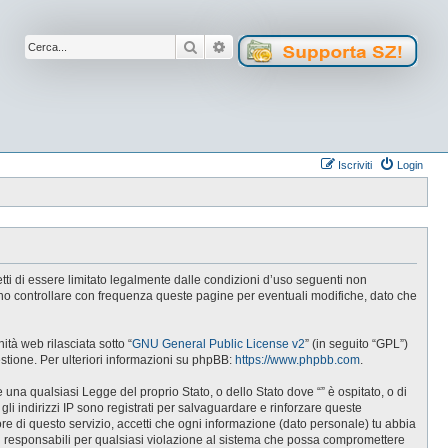
Cerca
Ricerca avanzata
Iscriviti
Login
cetti di essere limitato legalmente dalle condizioni d’uso seguenti non
tuno controllare con frequenza queste pagine per eventuali modifiche, dato che
tà web rilasciata sotto “
GNU General Public License v2
” (in seguito “GPL”)
estione. Per ulteriori informazioni su phpBB:
https://www.phpbb.com
.
e una qualsiasi Legge del proprio Stato, o dello Stato dove “” è ospitato, o di
gli indirizzi IP sono registrati per salvaguardare e rinforzare queste
ore di questo servizio, accetti che ogni informazione (dato personale) tu abbia
i responsabili per qualsiasi violazione al sistema che possa compromettere