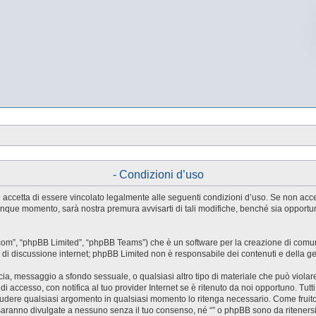
- Condizioni d’uso
tente accetta di essere vincolato legalmente alle seguenti condizioni d’uso. Se non ac
ualunque momento, sarà nostra premura avvisarti di tali modifiche, benché sia oppor
.com”, “phpBB Limited”, “phpBB Teams”) che è un software per la creazione di comuni
ree di discussione internet; phpBB Limited non è responsabile dei contenuti e della g
accia, messaggio a sfondo sessuale, o qualsiasi altro tipo di materiale che può violar
accesso, con notifica al tuo provider Internet se è ritenuto da noi opportuno. Tutti 
o chiudere qualsiasi argomento in qualsiasi momento lo ritenga necessario. Come fruit
saranno divulgate a nessuno senza il tuo consenso, né “” o phpBB sono da riteners