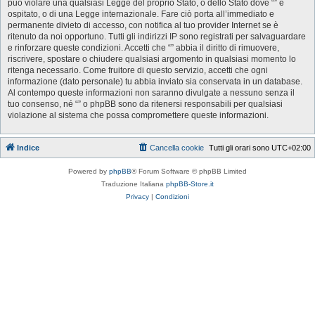
può violare una qualsiasi Legge del proprio Stato, o dello Stato dove “” è
ospitato, o di una Legge internazionale. Fare ciò porta all’immediato e
permanente divieto di accesso, con notifica al tuo provider Internet se è
ritenuto da noi opportuno. Tutti gli indirizzi IP sono registrati per salvaguardare
e rinforzare queste condizioni. Accetti che “” abbia il diritto di rimuovere,
riscrivere, spostare o chiudere qualsiasi argomento in qualsiasi momento lo
ritenga necessario. Come fruitore di questo servizio, accetti che ogni
informazione (dato personale) tu abbia inviato sia conservata in un database.
Al contempo queste informazioni non saranno divulgate a nessuno senza il
tuo consenso, né “” o phpBB sono da ritenersi responsabili per qualsiasi
violazione al sistema che possa compromettere queste informazioni.
Indice
Cancella cookie
Tutti gli orari sono
UTC+02:00
Powered by
phpBB
® Forum Software © phpBB Limited
Traduzione Italiana
phpBB-Store.it
Privacy
|
Condizioni