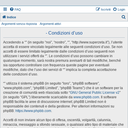
FAQ
Iscriviti
Login
Indice
Argomenti senza risposta
Argomenti attivi
e
r
- Condizioni d’uso
c
Accedendo a “” (in seguito “noi”, “nostro”, “”, “http://www.superzeta.it”), l’utente
a
accetta di essere vincolato legalmente alle seguenti condizioni d’uso. Se non
accetti di essere limitato legalmente dalle condizioni d’uso seguenti non
utilizzare i servizi offerti da “”. Le condizioni d’uso possono cambiare in
qualunque momento, sarà nostra premura avvisarti di tali modifiche, benché
sia opportuno controllare con frequenza queste pagine per eventuali
modifiche, dato che l’uso dei servizi di “” implica la completa accettazione
delle condizioni d’uso.
“” utilizza il sistema phpBB (in seguito “loro”, “phpBB software”,
“www.phpbb.com”, “phpBB Limited”, “phpBB Teams”) che è un software per la
creazione di comunità web rilasciata sotto “
GNU General Public License v2
”
(in seguito “GPL”) liberamente scaricabile da
www.phpbb.com
. Il software
phpBB facilita le aree di discussione internet; phpBB Limited non è
responsabile dei contenuti e della gestione. Per ulteriori informazioni su
phpBB:
https://www.phpbb.com
.
Accetti di non inviare alcun tipo di offesa, oscenità, volgarità, calunnia,
minaccia, messaggio a sfondo sessuale, o qualsiasi altro tipo di materiale che