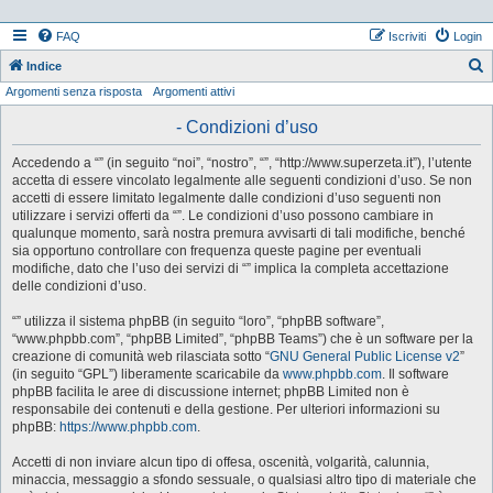
FAQ
Iscriviti
Login
Indice
Argomenti senza risposta
Argomenti attivi
e
r
- Condizioni d’uso
c
Accedendo a “” (in seguito “noi”, “nostro”, “”, “http://www.superzeta.it”), l’utente
a
accetta di essere vincolato legalmente alle seguenti condizioni d’uso. Se non
accetti di essere limitato legalmente dalle condizioni d’uso seguenti non
utilizzare i servizi offerti da “”. Le condizioni d’uso possono cambiare in
qualunque momento, sarà nostra premura avvisarti di tali modifiche, benché
sia opportuno controllare con frequenza queste pagine per eventuali
modifiche, dato che l’uso dei servizi di “” implica la completa accettazione
delle condizioni d’uso.
“” utilizza il sistema phpBB (in seguito “loro”, “phpBB software”,
“www.phpbb.com”, “phpBB Limited”, “phpBB Teams”) che è un software per la
creazione di comunità web rilasciata sotto “
GNU General Public License v2
”
(in seguito “GPL”) liberamente scaricabile da
www.phpbb.com
. Il software
phpBB facilita le aree di discussione internet; phpBB Limited non è
responsabile dei contenuti e della gestione. Per ulteriori informazioni su
phpBB:
https://www.phpbb.com
.
Accetti di non inviare alcun tipo di offesa, oscenità, volgarità, calunnia,
minaccia, messaggio a sfondo sessuale, o qualsiasi altro tipo di materiale che