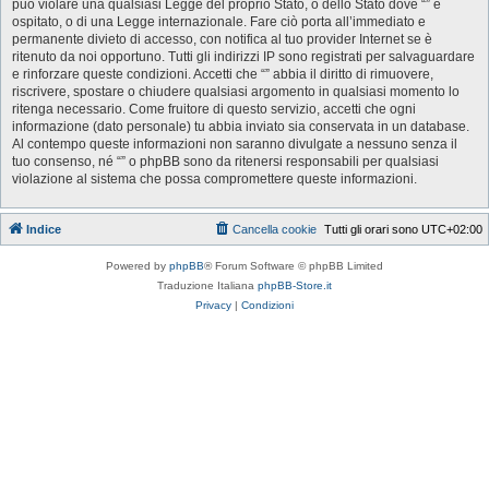
può violare una qualsiasi Legge del proprio Stato, o dello Stato dove “” è
ospitato, o di una Legge internazionale. Fare ciò porta all’immediato e
permanente divieto di accesso, con notifica al tuo provider Internet se è
ritenuto da noi opportuno. Tutti gli indirizzi IP sono registrati per salvaguardare
e rinforzare queste condizioni. Accetti che “” abbia il diritto di rimuovere,
riscrivere, spostare o chiudere qualsiasi argomento in qualsiasi momento lo
ritenga necessario. Come fruitore di questo servizio, accetti che ogni
informazione (dato personale) tu abbia inviato sia conservata in un database.
Al contempo queste informazioni non saranno divulgate a nessuno senza il
tuo consenso, né “” o phpBB sono da ritenersi responsabili per qualsiasi
violazione al sistema che possa compromettere queste informazioni.
Indice
Cancella cookie
Tutti gli orari sono
UTC+02:00
Powered by
phpBB
® Forum Software © phpBB Limited
Traduzione Italiana
phpBB-Store.it
Privacy
|
Condizioni