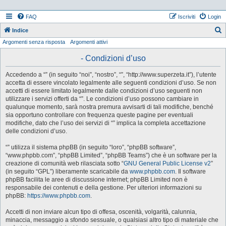
FAQ
Iscriviti
Login
Indice
Argomenti senza risposta
Argomenti attivi
e
r
- Condizioni d’uso
c
Accedendo a “” (in seguito “noi”, “nostro”, “”, “http://www.superzeta.it”), l’utente
a
accetta di essere vincolato legalmente alle seguenti condizioni d’uso. Se non
accetti di essere limitato legalmente dalle condizioni d’uso seguenti non
utilizzare i servizi offerti da “”. Le condizioni d’uso possono cambiare in
qualunque momento, sarà nostra premura avvisarti di tali modifiche, benché
sia opportuno controllare con frequenza queste pagine per eventuali
modifiche, dato che l’uso dei servizi di “” implica la completa accettazione
delle condizioni d’uso.
“” utilizza il sistema phpBB (in seguito “loro”, “phpBB software”,
“www.phpbb.com”, “phpBB Limited”, “phpBB Teams”) che è un software per la
creazione di comunità web rilasciata sotto “
GNU General Public License v2
”
(in seguito “GPL”) liberamente scaricabile da
www.phpbb.com
. Il software
phpBB facilita le aree di discussione internet; phpBB Limited non è
responsabile dei contenuti e della gestione. Per ulteriori informazioni su
phpBB:
https://www.phpbb.com
.
Accetti di non inviare alcun tipo di offesa, oscenità, volgarità, calunnia,
minaccia, messaggio a sfondo sessuale, o qualsiasi altro tipo di materiale che