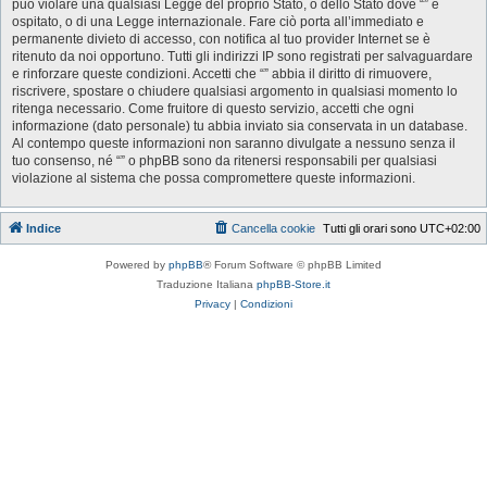
può violare una qualsiasi Legge del proprio Stato, o dello Stato dove “” è
ospitato, o di una Legge internazionale. Fare ciò porta all’immediato e
permanente divieto di accesso, con notifica al tuo provider Internet se è
ritenuto da noi opportuno. Tutti gli indirizzi IP sono registrati per salvaguardare
e rinforzare queste condizioni. Accetti che “” abbia il diritto di rimuovere,
riscrivere, spostare o chiudere qualsiasi argomento in qualsiasi momento lo
ritenga necessario. Come fruitore di questo servizio, accetti che ogni
informazione (dato personale) tu abbia inviato sia conservata in un database.
Al contempo queste informazioni non saranno divulgate a nessuno senza il
tuo consenso, né “” o phpBB sono da ritenersi responsabili per qualsiasi
violazione al sistema che possa compromettere queste informazioni.
Indice
Cancella cookie
Tutti gli orari sono
UTC+02:00
Powered by
phpBB
® Forum Software © phpBB Limited
Traduzione Italiana
phpBB-Store.it
Privacy
|
Condizioni