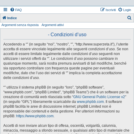
FAQ
Iscriviti
Login
Indice
Argomenti senza risposta
Argomenti attivi
e
r
- Condizioni d’uso
c
Accedendo a “” (in seguito “noi”, “nostro”, “”, “http://www.superzeta.it”), l’utente
a
accetta di essere vincolato legalmente alle seguenti condizioni d’uso. Se non
accetti di essere limitato legalmente dalle condizioni d’uso seguenti non
utilizzare i servizi offerti da “”. Le condizioni d’uso possono cambiare in
qualunque momento, sarà nostra premura avvisarti di tali modifiche, benché
sia opportuno controllare con frequenza queste pagine per eventuali
modifiche, dato che l’uso dei servizi di “” implica la completa accettazione
delle condizioni d’uso.
“” utilizza il sistema phpBB (in seguito “loro”, “phpBB software”,
“www.phpbb.com”, “phpBB Limited”, “phpBB Teams”) che è un software per la
creazione di comunità web rilasciata sotto “
GNU General Public License v2
”
(in seguito “GPL”) liberamente scaricabile da
www.phpbb.com
. Il software
phpBB facilita le aree di discussione internet; phpBB Limited non è
responsabile dei contenuti e della gestione. Per ulteriori informazioni su
phpBB:
https://www.phpbb.com
.
Accetti di non inviare alcun tipo di offesa, oscenità, volgarità, calunnia,
minaccia, messaggio a sfondo sessuale, o qualsiasi altro tipo di materiale che