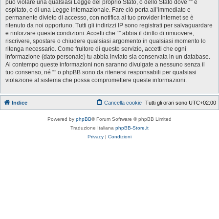
può violare una qualsiasi Legge del proprio Stato, o dello Stato dove “” è
ospitato, o di una Legge internazionale. Fare ciò porta all’immediato e
permanente divieto di accesso, con notifica al tuo provider Internet se è
ritenuto da noi opportuno. Tutti gli indirizzi IP sono registrati per salvaguardare
e rinforzare queste condizioni. Accetti che “” abbia il diritto di rimuovere,
riscrivere, spostare o chiudere qualsiasi argomento in qualsiasi momento lo
ritenga necessario. Come fruitore di questo servizio, accetti che ogni
informazione (dato personale) tu abbia inviato sia conservata in un database.
Al contempo queste informazioni non saranno divulgate a nessuno senza il
tuo consenso, né “” o phpBB sono da ritenersi responsabili per qualsiasi
violazione al sistema che possa compromettere queste informazioni.
Indice
Cancella cookie
Tutti gli orari sono
UTC+02:00
Powered by
phpBB
® Forum Software © phpBB Limited
Traduzione Italiana
phpBB-Store.it
Privacy
|
Condizioni