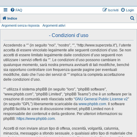
FAQ
Iscriviti
Login
Indice
Argomenti senza risposta
Argomenti attivi
e
r
- Condizioni d’uso
c
Accedendo a “” (in seguito “noi”, “nostro”, “”, “http://www.superzeta.it”), l’utente
a
accetta di essere vincolato legalmente alle seguenti condizioni d’uso. Se non
accetti di essere limitato legalmente dalle condizioni d’uso seguenti non
utilizzare i servizi offerti da “”. Le condizioni d’uso possono cambiare in
qualunque momento, sarà nostra premura avvisarti di tali modifiche, benché
sia opportuno controllare con frequenza queste pagine per eventuali
modifiche, dato che l’uso dei servizi di “” implica la completa accettazione
delle condizioni d’uso.
“” utilizza il sistema phpBB (in seguito “loro”, “phpBB software”,
“www.phpbb.com”, “phpBB Limited”, “phpBB Teams”) che è un software per la
creazione di comunità web rilasciata sotto “
GNU General Public License v2
”
(in seguito “GPL”) liberamente scaricabile da
www.phpbb.com
. Il software
phpBB facilita le aree di discussione internet; phpBB Limited non è
responsabile dei contenuti e della gestione. Per ulteriori informazioni su
phpBB:
https://www.phpbb.com
.
Accetti di non inviare alcun tipo di offesa, oscenità, volgarità, calunnia,
minaccia, messaggio a sfondo sessuale, o qualsiasi altro tipo di materiale che