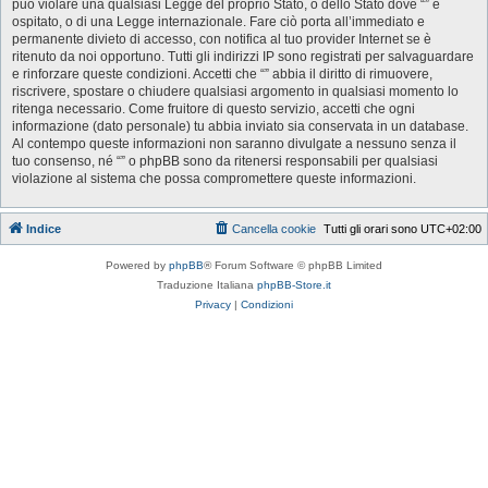
può violare una qualsiasi Legge del proprio Stato, o dello Stato dove “” è
ospitato, o di una Legge internazionale. Fare ciò porta all’immediato e
permanente divieto di accesso, con notifica al tuo provider Internet se è
ritenuto da noi opportuno. Tutti gli indirizzi IP sono registrati per salvaguardare
e rinforzare queste condizioni. Accetti che “” abbia il diritto di rimuovere,
riscrivere, spostare o chiudere qualsiasi argomento in qualsiasi momento lo
ritenga necessario. Come fruitore di questo servizio, accetti che ogni
informazione (dato personale) tu abbia inviato sia conservata in un database.
Al contempo queste informazioni non saranno divulgate a nessuno senza il
tuo consenso, né “” o phpBB sono da ritenersi responsabili per qualsiasi
violazione al sistema che possa compromettere queste informazioni.
Indice
Cancella cookie
Tutti gli orari sono
UTC+02:00
Powered by
phpBB
® Forum Software © phpBB Limited
Traduzione Italiana
phpBB-Store.it
Privacy
|
Condizioni