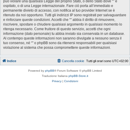
può violare una qualsiasi Legge del proprio Stato, o dello Stato dove “” è
ospitato, o di una Legge internazionale. Fare ciò porta all’immediato e
permanente divieto di accesso, con notifica al tuo provider Internet se è
ritenuto da noi opportuno. Tutti gli indirizzi IP sono registrati per salvaguardare
e rinforzare queste condizioni. Accetti che “” abbia il diritto di rimuovere,
riscrivere, spostare o chiudere qualsiasi argomento in qualsiasi momento lo
ritenga necessario. Come fruitore di questo servizio, accetti che ogni
informazione (dato personale) tu abbia inviato sia conservata in un database.
Al contempo queste informazioni non saranno divulgate a nessuno senza il
tuo consenso, né “” o phpBB sono da ritenersi responsabili per qualsiasi
violazione al sistema che possa compromettere queste informazioni.
Indice
Cancella cookie
Tutti gli orari sono
UTC+02:00
Powered by
phpBB
® Forum Software © phpBB Limited
Traduzione Italiana
phpBB-Store.it
Privacy
|
Condizioni