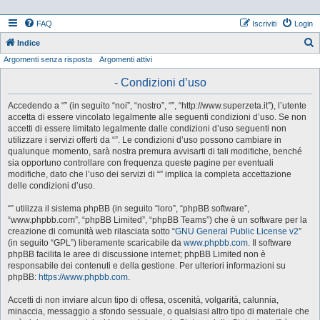
FAQ
Iscriviti
Login
Indice
Argomenti senza risposta
Argomenti attivi
e
r
- Condizioni d’uso
c
Accedendo a “” (in seguito “noi”, “nostro”, “”, “http://www.superzeta.it”), l’utente
a
accetta di essere vincolato legalmente alle seguenti condizioni d’uso. Se non
accetti di essere limitato legalmente dalle condizioni d’uso seguenti non
utilizzare i servizi offerti da “”. Le condizioni d’uso possono cambiare in
qualunque momento, sarà nostra premura avvisarti di tali modifiche, benché
sia opportuno controllare con frequenza queste pagine per eventuali
modifiche, dato che l’uso dei servizi di “” implica la completa accettazione
delle condizioni d’uso.
“” utilizza il sistema phpBB (in seguito “loro”, “phpBB software”,
“www.phpbb.com”, “phpBB Limited”, “phpBB Teams”) che è un software per la
creazione di comunità web rilasciata sotto “
GNU General Public License v2
”
(in seguito “GPL”) liberamente scaricabile da
www.phpbb.com
. Il software
phpBB facilita le aree di discussione internet; phpBB Limited non è
responsabile dei contenuti e della gestione. Per ulteriori informazioni su
phpBB:
https://www.phpbb.com
.
Accetti di non inviare alcun tipo di offesa, oscenità, volgarità, calunnia,
minaccia, messaggio a sfondo sessuale, o qualsiasi altro tipo di materiale che