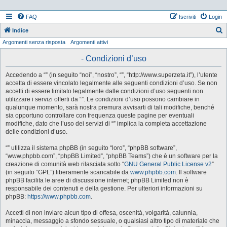
FAQ
Iscriviti
Login
Indice
Argomenti senza risposta
Argomenti attivi
e
r
- Condizioni d’uso
c
Accedendo a “” (in seguito “noi”, “nostro”, “”, “http://www.superzeta.it”), l’utente
a
accetta di essere vincolato legalmente alle seguenti condizioni d’uso. Se non
accetti di essere limitato legalmente dalle condizioni d’uso seguenti non
utilizzare i servizi offerti da “”. Le condizioni d’uso possono cambiare in
qualunque momento, sarà nostra premura avvisarti di tali modifiche, benché
sia opportuno controllare con frequenza queste pagine per eventuali
modifiche, dato che l’uso dei servizi di “” implica la completa accettazione
delle condizioni d’uso.
“” utilizza il sistema phpBB (in seguito “loro”, “phpBB software”,
“www.phpbb.com”, “phpBB Limited”, “phpBB Teams”) che è un software per la
creazione di comunità web rilasciata sotto “
GNU General Public License v2
”
(in seguito “GPL”) liberamente scaricabile da
www.phpbb.com
. Il software
phpBB facilita le aree di discussione internet; phpBB Limited non è
responsabile dei contenuti e della gestione. Per ulteriori informazioni su
phpBB:
https://www.phpbb.com
.
Accetti di non inviare alcun tipo di offesa, oscenità, volgarità, calunnia,
minaccia, messaggio a sfondo sessuale, o qualsiasi altro tipo di materiale che