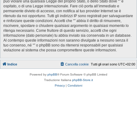
può violare una qualsiasi Legge del proprio Stato, o dello Stato dove “” è
ospitato, o di una Legge internazionale. Fare ciò porta all’immediato e
permanente divieto di accesso, con notifica al tuo provider Internet se è
ritenuto da noi opportuno. Tutti gli indirizzi IP sono registrati per salvaguardare
e rinforzare queste condizioni. Accetti che “” abbia il diritto di rimuovere,
riscrivere, spostare o chiudere qualsiasi argomento in qualsiasi momento lo
ritenga necessario. Come fruitore di questo servizio, accetti che ogni
informazione (dato personale) tu abbia inviato sia conservata in un database.
Al contempo queste informazioni non saranno divulgate a nessuno senza il
tuo consenso, né “” o phpBB sono da ritenersi responsabili per qualsiasi
violazione al sistema che possa compromettere queste informazioni.
Indice
Cancella cookie
Tutti gli orari sono
UTC+02:00
Powered by
phpBB
® Forum Software © phpBB Limited
Traduzione Italiana
phpBB-Store.it
Privacy
|
Condizioni