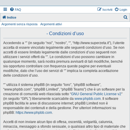
FAQ
Iscriviti
Login
Indice
Argomenti senza risposta
Argomenti attivi
e
r
- Condizioni d’uso
c
Accedendo a “” (in seguito “noi”, “nostro”, “”, “http://www.superzeta.it”), l’utente
a
accetta di essere vincolato legalmente alle seguenti condizioni d’uso. Se non
accetti di essere limitato legalmente dalle condizioni d’uso seguenti non
utilizzare i servizi offerti da “”. Le condizioni d’uso possono cambiare in
qualunque momento, sarà nostra premura avvisarti di tali modifiche, benché
sia opportuno controllare con frequenza queste pagine per eventuali
modifiche, dato che l’uso dei servizi di “” implica la completa accettazione
delle condizioni d’uso.
“” utilizza il sistema phpBB (in seguito “loro”, “phpBB software”,
“www.phpbb.com”, “phpBB Limited”, “phpBB Teams”) che è un software per la
creazione di comunità web rilasciata sotto “
GNU General Public License v2
”
(in seguito “GPL”) liberamente scaricabile da
www.phpbb.com
. Il software
phpBB facilita le aree di discussione internet; phpBB Limited non è
responsabile dei contenuti e della gestione. Per ulteriori informazioni su
phpBB:
https://www.phpbb.com
.
Accetti di non inviare alcun tipo di offesa, oscenità, volgarità, calunnia,
minaccia, messaggio a sfondo sessuale, o qualsiasi altro tipo di materiale che