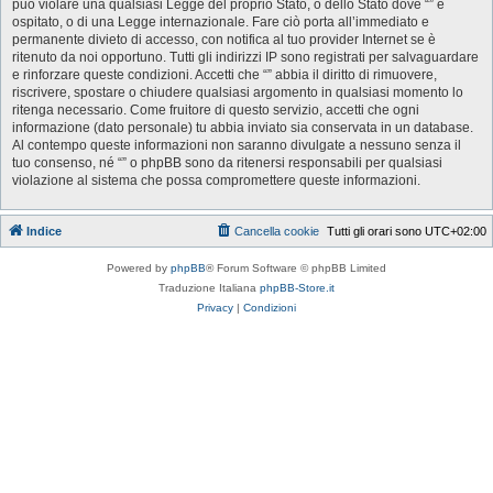
può violare una qualsiasi Legge del proprio Stato, o dello Stato dove “” è
ospitato, o di una Legge internazionale. Fare ciò porta all’immediato e
permanente divieto di accesso, con notifica al tuo provider Internet se è
ritenuto da noi opportuno. Tutti gli indirizzi IP sono registrati per salvaguardare
e rinforzare queste condizioni. Accetti che “” abbia il diritto di rimuovere,
riscrivere, spostare o chiudere qualsiasi argomento in qualsiasi momento lo
ritenga necessario. Come fruitore di questo servizio, accetti che ogni
informazione (dato personale) tu abbia inviato sia conservata in un database.
Al contempo queste informazioni non saranno divulgate a nessuno senza il
tuo consenso, né “” o phpBB sono da ritenersi responsabili per qualsiasi
violazione al sistema che possa compromettere queste informazioni.
Indice
Cancella cookie
Tutti gli orari sono
UTC+02:00
Powered by
phpBB
® Forum Software © phpBB Limited
Traduzione Italiana
phpBB-Store.it
Privacy
|
Condizioni